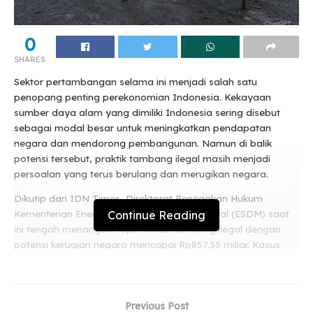
0
SHARES
Sektor pertambangan selama ini menjadi salah satu
penopang penting perekonomian Indonesia. Kekayaan
sumber daya alam yang dimiliki Indonesia sering disebut
sebagai modal besar untuk meningkatkan pendapatan
negara dan mendorong pembangunan. Namun di balik
potensi tersebut, praktik tambang ilegal masih menjadi
persoalan yang terus berulang dan merugikan negara.
Dikutip dari IDN Times, Direktorat Penegakan Hukum
Continue Reading
Kementerian Energi dan Sumber Daya Mineral (ESDM) saat
ini tengah menangani tujuh kasus tambang ilegal dengan
potensi kerugian negara mencapai Rp857,55 miliar. Kasus
tersebut melibatkan aktivitas pertambangan tanpa izin
maupun kegiatan yang dilakukan di luar wilayah izin resmi
yang telah ditetapkan pemerintah.
Previous Post