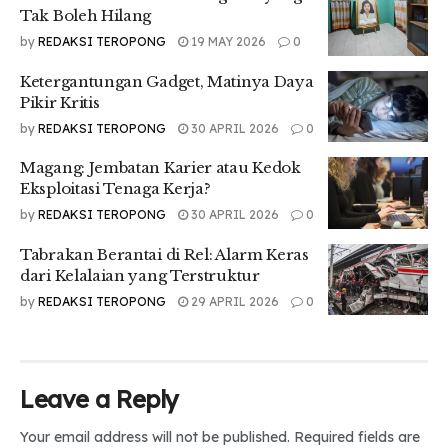
Tak Boleh Hilang
Kementerian ESDM menjelaskan bahwa pelanggaran yang
by
REDAKSI TEROPONG
19 MAY 2026
0
ditemukan tidak hanya dilakukan oleh pelaku yang
beroperasi tanpa izin. Beberapa kasus juga melibatkan
Ketergantungan Gadget, Matinya Daya
perusahaan yang telah memiliki izin usaha pertambangan,
Pikir Kritis
tetapi melakukan aktivitas eksploitasi di luar wilayah yang
by
REDAKSI TEROPONG
30 APRIL 2026
0
telah ditetapkan. Kondisi ini menunjukkan bahwa
pengawasan terhadap sektor pertambangan masih
Magang: Jembatan Karier atau Kedok
menghadapi berbagai tantangan.
Eksploitasi Tenaga Kerja?
by
REDAKSI TEROPONG
30 APRIL 2026
0
Lebih jauh, kasus-kasus yang sedang ditangani tersebut
tersebar di berbagai wilayah Indonesia, mulai dari
Tabrakan Berantai di Rel: Alarm Keras
Kalimantan, Sumatra, Jawa, hingga Kepulauan Maluku.
dari Kelalaian yang Terstruktur
Sebaran tersebut memperlihatkan bahwa tambang ilegal
by
REDAKSI TEROPONG
29 APRIL 2026
0
bukan persoalan yang terjadi di satu daerah tertentu,
melainkan masalah nasional yang memerlukan perhatian
serius dari pemerintah.
Ironinya, kasus ini muncul di tengah upaya pemerintah
Leave a Reply
mendorong hilirisasi dan penguatan industri pertambangan
nasional. Hilirisasi digadang-gadang sebagai strategi untuk
Your email address will not be published.
Required fields are