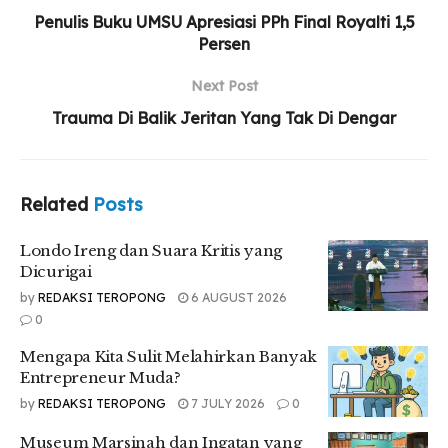
Related
Posts
Penulis Buku UMSU Apresiasi PPh Final Royalti 1,5
Persen
Londo Ireng dan Suara Kritis yang Dicurigai
Next Post
Mengapa Kita Sulit Melahirkan Banyak
Trauma Di Balik Jeritan Yang Tak Di Dengar
Entrepreneur Muda?
Museum Marsinah dan Ingatan yang Tak Boleh
Hilang
Related
Posts
Londo Ireng dan Suara Kritis yang
Dicurigai
Angka kerugian yang mencapai ratusan miliar rupiah
by
REDAKSI TEROPONG
6 AUGUST 2026
menunjukkan bahwa persoalan tambang ilegal bukan
0
sekadar pelanggaran administratif biasa. Nilai tersebut
mencerminkan masih besarnya kebocoran dalam
Mengapa Kita Sulit Melahirkan Banyak
pengelolaan sumber daya alam Indonesia. Padahal, sektor
Entrepreneur Muda?
pertambangan merupakan salah satu sumber penerimaan
by
REDAKSI TEROPONG
7 JULY 2026
0
negara yang memiliki peran strategis dalam mendukung
pembangunan nasional.
Museum Marsinah dan Ingatan yang