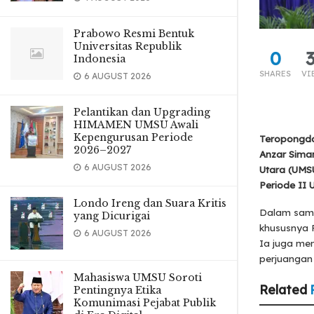
Prabowo Resmi Bentuk
Universitas Republik
0
Indonesia
SHARES
VI
6 AUGUST 2026
Pelantikan dan Upgrading
HIMAMEN UMSU Awali
Kepengurusan Periode
Teropongdai
2026–2027
Anzar Siman
6 AUGUST 2026
Utara (UMS
Periode II 
Londo Ireng dan Suara Kritis
Dalam samb
yang Dicurigai
khususnya 
6 AUGUST 2026
Ia juga me
perjuangan
Mahasiswa UMSU Soroti
Related
Pentingnya Etika
Komunimasi Pejabat Publik