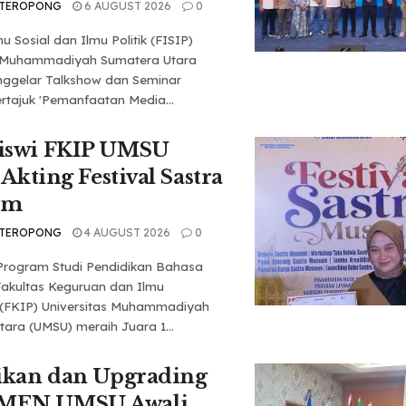
 TEROPONG
6 AUGUST 2026
0
u Sosial dan Ilmu Politik (FISIP)
s Muhammadiyah Sumatera Utara
ggelar Talkshow dan Seminar
rtajuk 'Pemanfaatan Media...
iswi FKIP UMSU
 Akting Festival Sastra
um
 TEROPONG
4 AUGUST 2026
0
Program Studi Pendidikan Bahasa
Fakultas Keguruan dan Ilmu
 (FKIP) Universitas Muhammadiyah
ara (UMSU) meraih Juara 1...
ikan dan Upgrading
MEN UMSU Awali