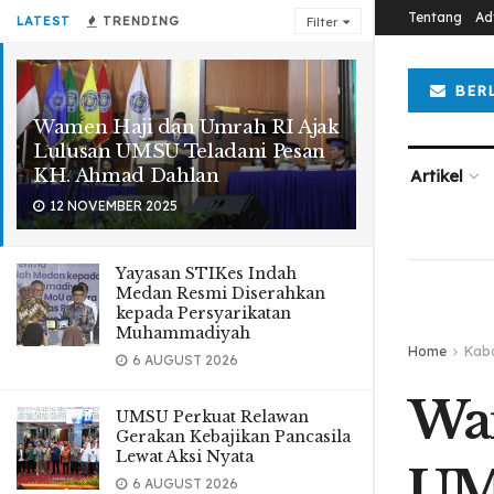
Tentang
Ad
LATEST
TRENDING
Filter
BER
Wamen Haji dan Umrah RI Ajak
Lulusan UMSU Teladani Pesan
KH. Ahmad Dahlan
Artikel
12 NOVEMBER 2025
Yayasan STIKes Indah
Medan Resmi Diserahkan
kepada Persyarikatan
Muhammadiyah
Home
Kab
6 AUGUST 2026
Wam
UMSU Perkuat Relawan
Gerakan Kebajikan Pancasila
Lewat Aksi Nyata
UM
6 AUGUST 2026