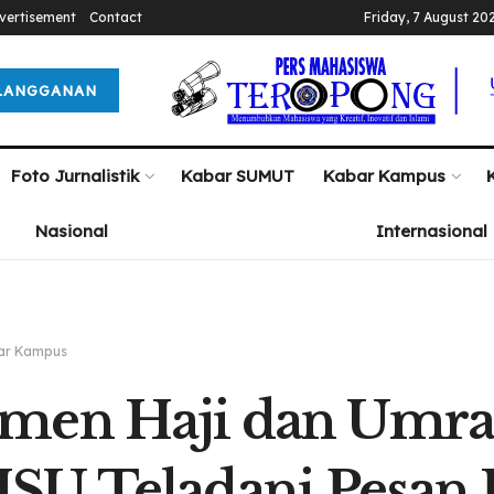
vertisement
Contact
Friday, 7 August 20
LANGGANAN
Foto Jurnalistik
Kabar SUMUT
Kabar Kampus
Nasional
Internasional
ar Kampus
en Haji dan Umrah
SU Teladani Pesan