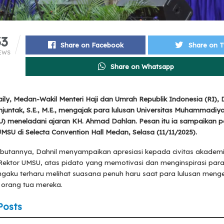
33
Share on Facebook
Share on T
EWS
Share on Whatsapp
ly, Medan-Wakil Menteri Haji dan Umrah Republik Indonesia (RI), D
juntak, S.E., M.E., mengajak para lulusan Universitas Muhammadi
U) meneladani ajaran KH. Ahmad Dahlan. Pesan itu ia sampaikan 
UMSU di Selecta Convention Hall Medan, Selasa (11/11/2025).
utannya, Dahnil menyampaikan apresiasi kepada civitas akadem
Rektor UMSU, atas pidato yang memotivasi dan menginspirasi par
ngaku terharu melihat suasana penuh haru saat para lulusan men
 orang tua mereka.
Posts