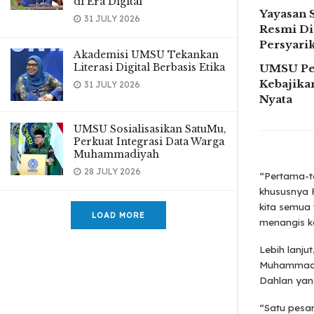
di Era Digital
Yayasan 
31 JULY 2026
Resmi Di
Persyar
Akademisi UMSU Tekankan
Literasi Digital Berbasis Etika
UMSU Pe
Kebajikan
31 JULY 2026
Nyata
UMSU Sosialisasikan SatuMu,
Perkuat Integrasi Data Warga
Muhammadiyah
28 JULY 2026
“Pertama-t
khususnya 
kita semua
LOAD MORE
menangis k
Lebih lanju
Muhammadiy
Dahlan yan
“Satu pesan