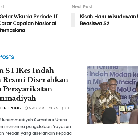
st
Next Post
elar Wisuda Periode II
Kisah Haru Wisudawan
Catat Capaian Nasional
Beasiswa S2
ternasional
Posts
n STIKes Indah
 Resmi Diserahkan
 Persyarikatan
mmadiyah
 TEROPONG
6 AUGUST 2026
0
s Muhammadiyah Sumatera Utara
mi menerima pengelolaan Yayasan
ah Medan yang diserahkan kepada