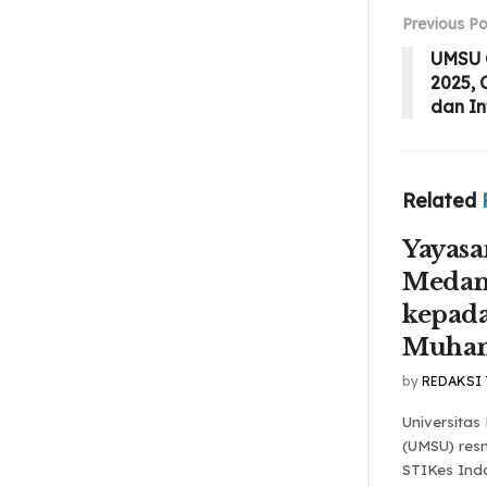
Previous Po
UMSU G
2025, 
dan In
Related
Yayasa
Medan
kepada
Muha
by
REDAKSI
Universita
(UMSU) res
STIKes Ind