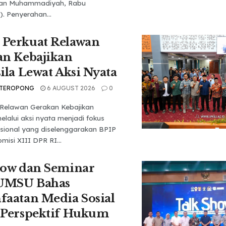
tan Muhammadiyah, Rabu
). Penyerahan...
Perkuat Relawan
an Kebajikan
ila Lewat Aksi Nyata
 TEROPONG
6 AUGUST 2026
0
Relawan Gerakan Kebajikan
elalui aksi nyata menjadi fokus
sional yang diselenggarakan BPIP
isi XIII DPR RI...
how dan Seminar
 UMSU Bahas
aatan Media Sosial
 Perspektif Hukum