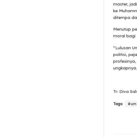
master, jad
ke Muhamma
ditempa dan
Menutup pe
moral bagi 
“Lulusan Un
politisi, p
profesinya,
ungkapnya.
Tr: Diva Sa
Tags:
#ums