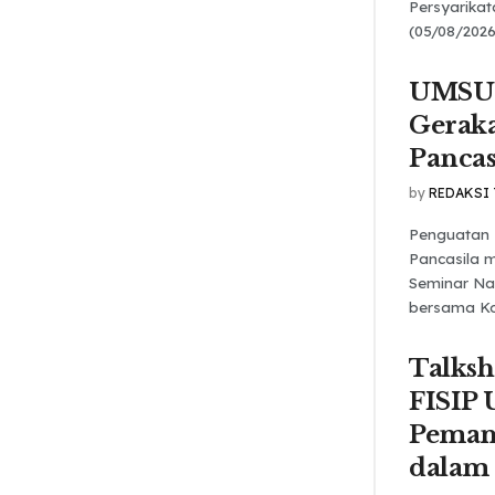
Persyarika
(05/08/2026
UMSU 
Gerak
Pancas
by
REDAKSI
Penguatan 
Pancasila m
Seminar Na
bersama Kom
Talks
FISIP
Pemanf
dalam