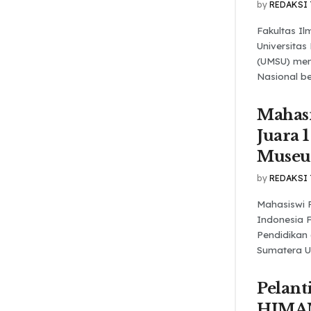
by
REDAKSI
Fakultas Ilm
Universita
(UMSU) men
Nasional be
Mahas
Juara 1
Muse
by
REDAKSI
Mahasiswi 
Indonesia 
Pendidikan
Sumatera Ut
Pelant
HIMA