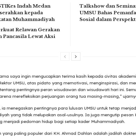
STIKes Indah Medan
Talkshow dan Seminar
serahkan kepada
UMSU Bahas Pemanfa
ikatan Muhammadiyah
Sosial dalam Perspek
rkuat Relawan Gerakan
 Pancasila Lewat Aksi
ama saya ingin mengucapkan terima kasih kepada civitas akadem
Rektor UMSU, atas pidato yang memotivasi, menginspirasi, dan m
 tentang pentingnya peran wisudawan dan wisudawati hari ini. Se
arena merefleksikan perjuangan orang tua masing-masing,” ujarny
t, ia menegaskan pentingnya para lulusan UMSU untuk tetap menjad
ah yang tidak melupakan asal-usulnya. Ia juga mengutip pesan
g menjadi pedoman hidup bagi setiap kader Muhammadiyah.
 yang paling populer dari KH. Ahmad Dahlan adalah jadilah dokter,