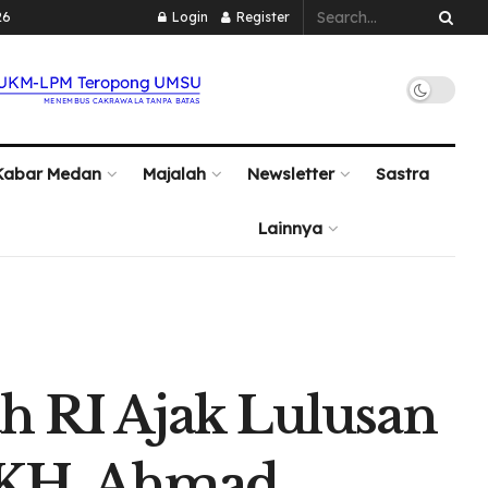
26
Login
Register
Kabar Medan
Majalah
Newsletter
Sastra
Lainnya
 RI Ajak Lulusan
 KH. Ahmad