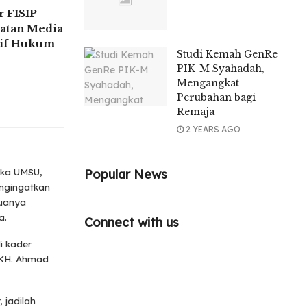
 FISIP
atan Media
tif Hukum
Studi Kemah GenRe
PIK-M Syahadah,
Mengangkat
Perubahan bagi
Remaja
2 YEARS AGO
Popular News
ika UMSU,
engingatkan
muanya
a.
Connect with us
i kader
 KH. Ahmad
 jadilah