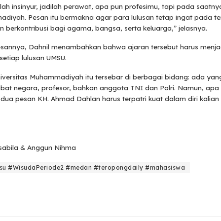
ilah insinyur, jadilah perawat, apa pun profesimu, tapi pada saatn
diyah. Pesan itu bermakna agar para lulusan tetap ingat pada 
 berkontribusi bagi agama, bangsa, serta keluarga,” jelasnya.
sannya, Dahnil menambahkan bahwa ajaran tersebut harus menja
setiap lulusan UMSU.
iversitas Muhammadiyah itu tersebar di berbagai bidang: ada yan
ejabat negara, profesor, bahkan anggota TNI dan Polri. Namun, apa
 dua pesan KH. Ahmad Dahlan harus terpatri kuat dalam diri kalian
lsabila & Anggun Nihma
u #WisudaPeriode2 #medan #teropongdaily #mahasiswa