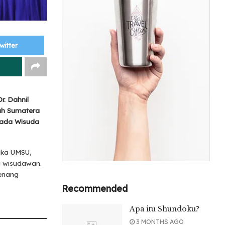
witter
r. Dahnil
yah Sumatera
pada Wisuda
ika UMSU,
a wisudawan.
genang
Recommended
Apa itu Shundoku?
3 MONTHS AGO