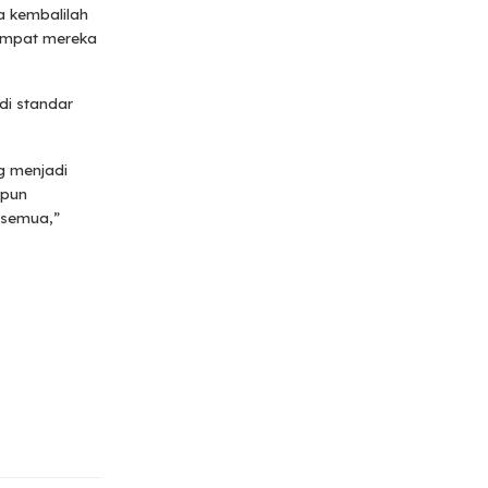
ya kembalilah
tempat mereka
di standar
g menjadi
 pun
 semua,”