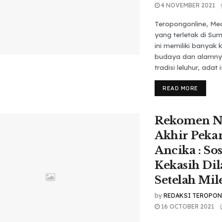
4 NOVEMBER 2021
Teropongonline, Me
yang terletak di Su
ini memiliki banyak 
budaya dan alamnya
tradisi leluhur, adat i
READ MORE
Rekomen N
Akhir Peka
Ancika : So
Kekasih Di
Setelah Mil
by
REDAKSI TEROPO
16 OCTOBER 2021