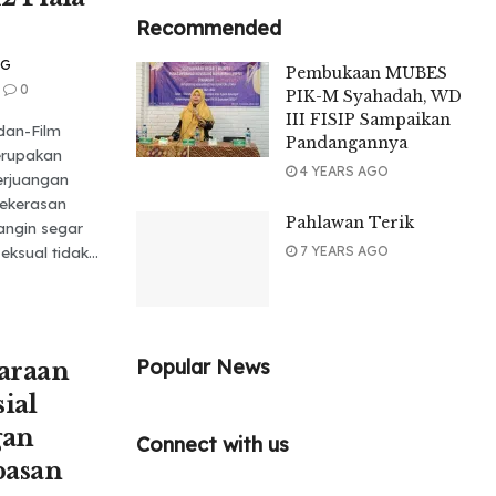
Recommended
NG
Pembukaan MUBES
0
PIK-M Syahadah, WD
III FISIP Sampaikan
dan-Film
Pandangannya
erupakan
4 YEARS AGO
erjuangan
kekerasan
Pahlawan Terik
 angin segar
7 YEARS AGO
ksual tidak...
Popular News
araan
ial
gan
Connect with us
basan