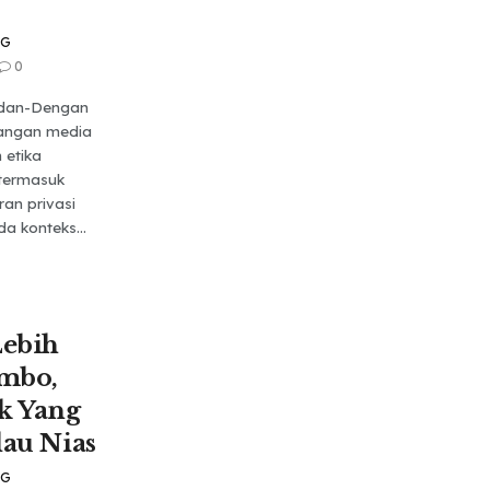
NG
0
edan-Dengan
angan media
 etika
termasuk
an privasi
a konteks...
ebih
mbo,
k Yang
lau Nias
NG