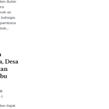
dan-Bulan
ara
nah air
 bahagia.
s pembaca
kah...
n
a, Desa
kan
ibu
NG
0
dan-Sejak