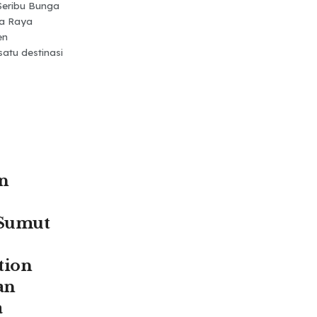
Seribu Bunga
sa Raya
en
satu destinasi
n
 Sumut
tion
an
a