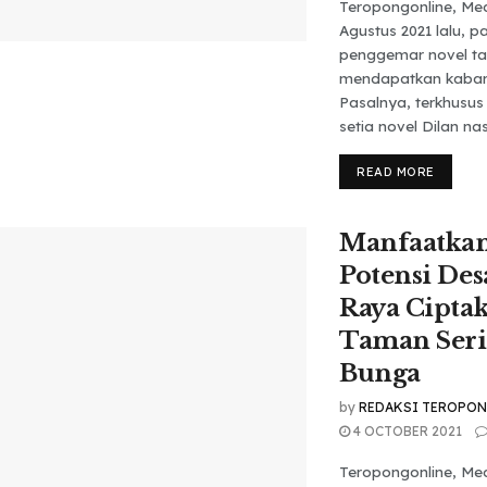
Teropongonline, Me
Agustus 2021 lalu, p
penggemar novel ta
mendapatkan kabar
Pasalnya, terkhusu
setia novel Dilan nas
READ MORE
Manfaatka
Potensi Des
Raya Cipta
Taman Ser
Bunga
by
REDAKSI TEROPO
4 OCTOBER 2021
Teropongonline, Me