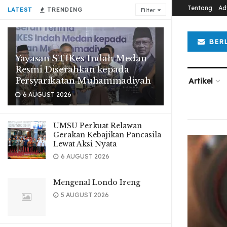
Tentang
Ad
LATEST
TRENDING
Filter
BER
Yayasan STIKes Indah Medan
Resmi Diserahkan kepada
Persyarikatan Muhammadiyah
Artikel
6 AUGUST 2026
UMSU Perkuat Relawan
Gerakan Kebajikan Pancasila
Lewat Aksi Nyata
6 AUGUST 2026
Mengenal Londo Ireng
5 AUGUST 2026