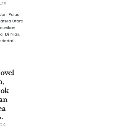
0
dan-Pulau
matera Utara
keunikan
. Di Nias,
stiadat...
ovel
n,
sok
lan
ea
NG
0