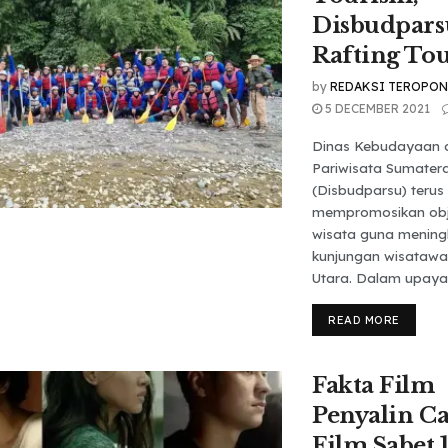
Disbudpars
Rafting To
by
REDAKSI TEROPO
5 DECEMBER 2021
Dinas Kebudayaan 
Pariwisata Sumater
(Disbudparsu) terus
mempromosikan obj
wisata guna mening
kunjungan wisatawa
Utara. Dalam upaya.
READ MORE
Fakta Film
Penyalin Ca
Film Sabet 1