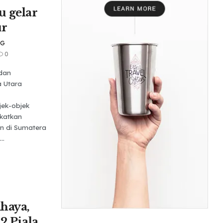
u gelar
ur
NG
0
dan
a Utara
ek-objek
katkan
n di Sumatera
..
haya,
2 Piala