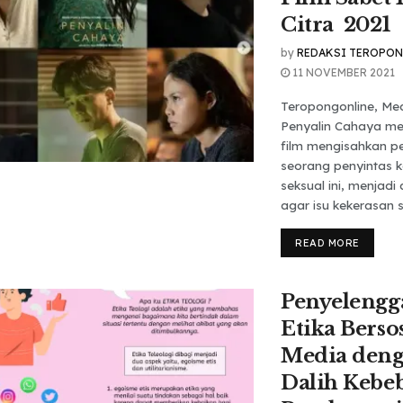
Citra 2021
by
REDAKSI TEROPO
11 NOVEMBER 2021
Teropongonline, Me
Penyalin Cahaya m
film mengisahkan p
seorang penyintas 
seksual ini, menjadi
agar isu kekerasan se
READ MORE
Penyelengg
Etika Bersos
Media den
Dalih Kebe