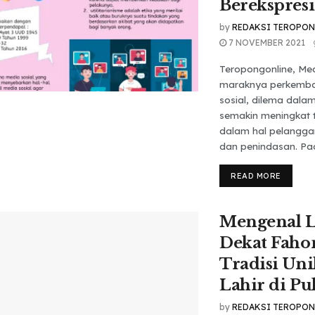
Berekspresi
by
REDAKSI TEROPO
7 NOVEMBER 2021
Teropongonline, M
maraknya perkemb
sosial, dilema dalam
semakin meningkat 
dalam hal pelanggar
dan penindasan. Pad
READ MORE
Mengenal L
Dekat Faho
Tradisi Uni
Lahir di Pu
by
REDAKSI TEROPO