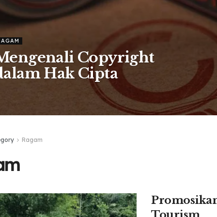
RAGAM
Mengenali Copyright
dalam Hak Cipta
egory
Ragam
am
Promosikan
Tourism,