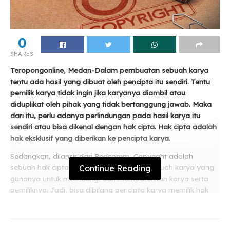
0
SHARES
Teropongonline, Medan-Dalam pembuatan sebuah karya
tentu ada hasil yang dibuat oleh pencipta itu sendiri. Tentu
pemilik karya tidak ingin jika karyanya diambil atau
diduplikat oleh pihak yang tidak bertanggung jawab. Maka
dari itu, perlu adanya perlindungan pada hasil karya itu
sendiri atau bisa dikenal dengan hak cipta. Hak cipta adalah
hak eksklusif yang diberikan ke pencipta karya.
Sedangkan, dilansir dari Redcomm, Copyright adalah
Continue Reading
sebuah hak cipta yang dilekatkan pada sebuah karya yang
gunanya untuk melindungi dan mempatenkan karya serta
pemiliknya. Jadi, bisa dibilang pencipta karya memilik hak
yang eksklusif, sehingga hasil karya seseorang menjadi lebih
dihargai.