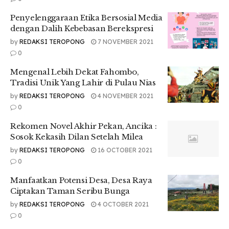
Dilansir : Liputan6.com dan m.merdeka.com
Penyelenggaraan Etika Bersosial Media
dengan Dalih Kebebasan Berekspresi
Tr : Annisa Alivia
by
REDAKSI TEROPONG
7 NOVEMBER 2021
0
Mengenal Lebih Dekat Fahombo,
Tradisi Unik Yang Lahir di Pulau Nias
by
REDAKSI TEROPONG
4 NOVEMBER 2021
0
Rekomen Novel Akhir Pekan, Ancika :
Sosok Kekasih Dilan Setelah Milea
by
REDAKSI TEROPONG
16 OCTOBER 2021
0
Manfaatkan Potensi Desa, Desa Raya
Ciptakan Taman Seribu Bunga
by
REDAKSI TEROPONG
4 OCTOBER 2021
0