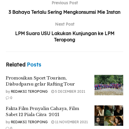
Related
Posts
Previous Post
3 Bahaya Terlalu Sering Mengkonsumsi Mie Instan
Promosikan Sport Tourism, Disbudparsu gelar
Rafting Tour
Next Post
LPM Suara USU Lakukan Kunjungan ke LPM
Fakta Film Penyalin Cahaya, Film Sabet 12 Piala
Teropong
Citra 2021
Penyelenggaraan Etika Bersosial Media dengan
Dalih Kebebasan Berekspresi
Related
Posts
Promosikan Sport Tourism,
Disbudparsu gelar Rafting Tour
Pelanggaran dalam hak cipta atau biasa kita kenal dengan
by
REDAKSI TEROPONG
5 DECEMBER 2021
pembajakan. Pembajakan yang dimaksud jika
0
menggandakan, mereproduksi, mendistribusikan,
menampilkan atau memamerkan ciptaan, atau membuat
Fakta Film Penyalin Cahaya, Film
ciptaan turunan. Hal itu dapat disimpulkan dalam Undang-
Sabet 12 Piala Citra 2021
Undang Nomor 28 Tahun 2014 pasal 43, terdapat perbuatan
by
REDAKSI TEROPONG
11 NOVEMBER 2021
yang tidak termasuk pelanggaran hak cipta.
0