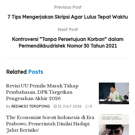
Previous Post
Revisi UU Pemilu Masuk Tahap Pembahasan,
DPR Targetkan Pengesahan Akhir 2026
7 Tips Mengerjakan Skripsi Agar Lulus Tepat Waktu
The Economist Soroti Indonesia di Era Prabowo,
Next Post
Pemerintah Dinilai Hadapi ‘Jalur Berisiko’
Kontroversi “Tanpa Persetujuan Korban” dalam
Nobar “Pesta Babi” Tuai Kontroversi, Ruang
Permendikbudristek Nomor 30 Tahun 2021
Diskusi Kampus Kembali Dipertanyakan
Related
Posts
Beragam stan kuliner berjejer sejak pintu masuk mulai dari
Revisi UU Pemilu Masuk Tahap
dimsum, salad buah, brownies, ayam geprek, kebab, cilok,
Pembahasan, DPR Targetkan
berbagai jenis martabak dan lain sebagainya. Dan tersedia
Pengesahan Akhir 2026
tempat duduk bagi para pengunjung yang datang.
by
REDAKSI TEROPONG
15 JULY 2026
0
Wali Kota Medan, Bobby Nasution mengatakan, sebagai
The Economist Soroti Indonesia di Era
tulang punggung perekonomian, UMKM membutuhkan
Prabowo, Pemerintah Dinilai Hadapi
dukungan dari banyak pihak untuk dapat bangkit dan
‘Jalur Berisiko’
tumbuh dari situasi pandemi.