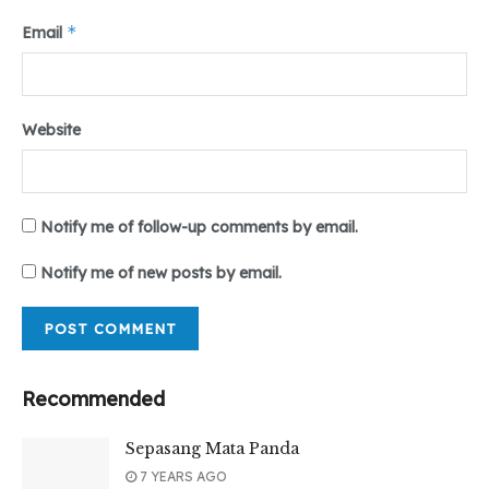
*
Email
Tr : Andini Rizky
Editor : Mhd. Iqbal & Annisa Alivia
Tags:
#lpmteropong
#medan
#pekankuliner
Website
#sumaterautara
#teropongonline
Notify me of follow-up comments by email.
Notify me of new posts by email.
Recommended
Sepasang Mata Panda
7 YEARS AGO