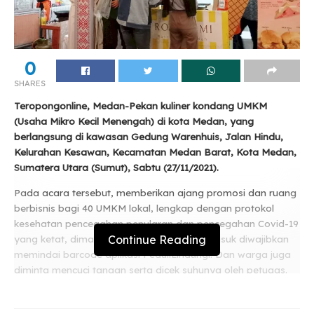
0
SHARES
Teropongonline, Medan-Pekan kuliner kondang UMKM
(Usaha Mikro Kecil Menengah) di kota Medan, yang
berlangsung di kawasan Gedung Warenhuis, Jalan Hindu,
Kelurahan Kesawan, Kecamatan Medan Barat, Kota Medan,
Sumatera Utara (Sumut), Sabtu (27/11/2021).
Pada acara tersebut, memberikan ajang promosi dan ruang
berbisnis bagi 40 UMKM lokal, lengkap dengan protokol
kesehatan pencegahan penularan dan pencegahan Covid-19
Continue Reading
yang ketat, dimana warga yang hendak masuk diwajibkan
memindai barcode aplikasi PeduliLindungi. Dan warga juga
diminta mencuci tangan serta dicek suhunya oleh petugas.
Related
Posts