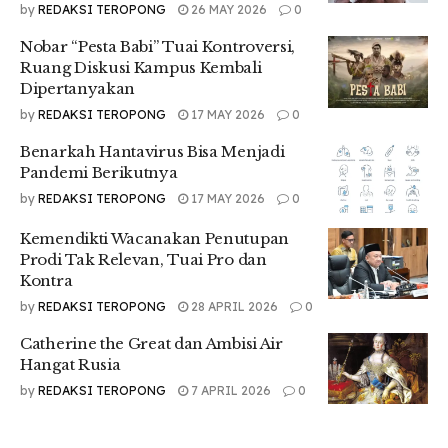
by
REDAKSI TEROPONG
26 MAY 2026
0
“Kami ingin mendorong digitalisasi pelaku UMKM di Medan,
Nobar “Pesta Babi” Tuai Kontroversi,
agar dapat menjangkau peluang baru dalam ekosistem
Ruang Diskusi Kampus Kembali
digital dan mendukung keberlangsungan bisnis mereka,”
Dipertanyakan
kata Bobby.
by
REDAKSI TEROPONG
17 MAY 2026
0
Bobby juga mengatakan, pihaknya berkomitmen untuk
Benarkah Hantavirus Bisa Menjadi
menjadi pendamping UMKM di Medan agar dapat naik kelas.
Pandemi Berikutnya
Salah satunya melalui pembinaan terhadap literasi digital.
Dimana kegiatan ini didukung layanan pembayaran digital
by
REDAKSI TEROPONG
17 MAY 2026
0
ShopeePay sebagai metode pembayaran nirkontak yang
Kemendikti Wacanakan Penutupan
dapat digunakan masyarakat.
Prodi Tak Relevan, Tuai Pro dan
“Kami juga mengapresiasi dukungan yang diberikan
Kontra
ShopeePay dalam penyelenggaraan acara ini, dan dalam
by
REDAKSI TEROPONG
28 APRIL 2026
0
mendorong digitalisasi UMKM dari sektor kuliner di Medan,”
Catherine the Great dan Ambisi Air
sebutnya.
Hangat Rusia
Salah satu penjual bernama Safi’i mengatakan bahwa
by
REDAKSI TEROPONG
7 APRIL 2026
0
kegiatan ini sangat bagus untuk pedagang UMKM dan ia
berharap bahwa kegiatan ini bisa dilakukan disetiap minggu.