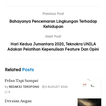
Memerhatikan mekar tidaknya bunga
Previous Post
Yang kutanam kemarin, berencana
Bahayanya Pencemaran Lingkungan Terhadap
Kehidupan
Memetik buah yang matang nanti untuk disantap,
Membicarakan kuasa penguasa yang minta dikasihani,
Next Post
Hari Kedua Jumantara 2020, Teknokra UNILA
Tentang kisah si ibu tua yang kehilangan anaknya,
Adakan Pelatihan Kepenulisan Feature Dan Opini
Membicarakan tentang preman bertato
Related
Posts
Si penguasa pasar yang menangis
Ditinggal istrinya kemarin lalu
Pelan Tapi Sampai
Tak gelak gela tawa,
by
REDAKSI TEROPONG
4 AUGUST 2026
0
Ku mengadu lantas kau tersenyum malu
Deraian Angan
Tr : Nur Salsabila