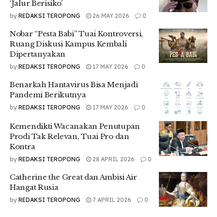
terkandung dalam Pancasila, semakin terdegradasi oleh
‘Jalur Berisiko’
arus deras globalisasi.
by
REDAKSI TEROPONG
26 MAY 2026
0
Nobar “Pesta Babi” Tuai Kontroversi,
Ruang Diskusi Kampus Kembali
Proses penerapan nilai-nilai pancasila di masyarakat tak
Dipertanyakan
hanya menjadi kewajiban penyelenggara negara, tapi harus
menjadi tanggung jawab semua pihak, termasuk
by
REDAKSI TEROPONG
17 MAY 2026
0
masyarakat dalam kehidupan sehari-hari.
Benarkah Hantavirus Bisa Menjadi
Pandemi Berikutnya
by
REDAKSI TEROPONG
17 MAY 2026
0
Seperti apa sih nilai-nilai Pancasila dari Sila 1 sampai 5?
Berikut penjelasannya
Kemendikti Wacanakan Penutupan
Prodi Tak Relevan, Tuai Pro dan
Kontra
1. Nilai-nilai Pascasila pada Sila ke-1 (Ketuhanan yang Maha
by
REDAKSI TEROPONG
28 APRIL 2026
0
Esa)
Catherine the Great dan Ambisi Air
Hangat Rusia
by
REDAKSI TEROPONG
7 APRIL 2026
0
a. Percaya dan taqwa kepada Tuhan Yang Maha Esa sesuai
dengan agama dan kepercayaan masing-masing menurut