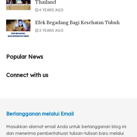
Thailand
e. Mengembangkan persatuan Indonesia atas dasar
4 YEARS AGO
Bhinneka Tunggal Ika.
Efek Begadang Bagi Kesehatan Tubuh
2 YEARS AGO
4. Nilai-nilai Pancasila pada Sila ke-4 (Kerakyatan yang
Dipimpin oleh Hikmat Kebijaksanaan dalam
Permusyawaratan Perwakilan)
Popular News
a. Mengutamakan kepentingan negara dan masyarakat.
Connect with us
b. Tidak memaksakan kehendak kepada orang lain.
c. Mengutamakan budaya musyawarah dalam mengambil
keputusan yang mufakat
d. Berembuk atau bermusyawarah sampai mencapai
Berlangganan melalui Email
konsensus atau kata mufakat diliputi dengan semangat
kekeluargaan.
Masukkan alamat email Anda untuk berlangganan blog ini
dan menerima pemberitahuan tulisan-tulisan baru melalui