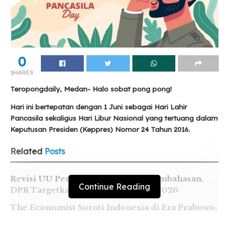
0
SHARES
Teropongdaily, Medan- Halo sobat pong pong!
Hari ini bertepatan dengan 1 Juni sebagai Hari Lahir
Pancasila sekaligus Hari Libur Nasional yang tertuang dalam
Keputusan Presiden (Keppres) Nomor 24 Tahun 2016.
Related
Posts
Revisi UU Pemilu Masuk Tahap Pembahasan,
Continue Reading
DPR Targetkan Pengesahan Akhir 2026
The Economist Soroti Indonesia di Era Prabowo,
Pemerintah Dinilai Hadapi ‘Jalur Berisiko’