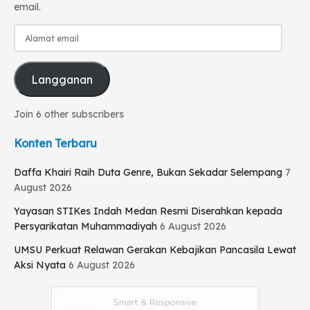
email.
5. Nilai-nilai Pancasila pada Sila ke-5 (Keadilan Sosial bagi
Seluruh Rakyat Indonesia)
Alamat
email
a. Bersikap adil terhadap sesama.
Langganan
b. Menghormati hak-hak orang lain.
Join 6 other subscribers
c. Menolong sesama.
Konten Terbaru
d. Menghargai orang lain.
Daffa Khairi Raih Duta Genre, Bukan Sekadar Selempang
7
e. Melakukan pekerjaan yang berguna bagi kepentingan
August 2026
umum dan bersama.
Yayasan STIKes Indah Medan Resmi Diserahkan kepada
Persyarikatan Muhammadiyah
6 August 2026
Tr. Ridha Zulaiha
UMSU Perkuat Relawan Gerakan Kebajikan Pancasila Lewat
Tags:
#pancasila #nasional #indonesia
Aksi Nyata
6 August 2026