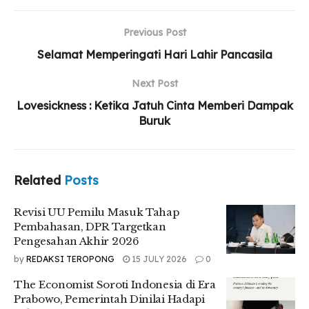
Nobar “Pesta Babi” Tuai Kontroversi, Ruang
Diskusi Kampus Kembali Dipertanyakan
Previous Post
Selamat Memperingati Hari Lahir Pancasila
Next Post
Lovesickness : Ketika Jatuh Cinta Memberi Dampak
Buruk
Nah, nilai-nilai pancasila haruslah dipahami dan
diimplementasikan oleh bangsa Indonesia dalam kehidupan
sehari-hari. Hal ini penting agar Indonesia dapat memenuhi
dan mendekati perwujudan cita-cita nasional menjadi
Related
Posts
bangsa yang merdeka, berdaulat, adil, dan makmur.
Revisi UU Pemilu Masuk Tahap
Pembahasan, DPR Targetkan
Seiring dengan berjalannya waktu, kini apa yang telah
Pengesahan Akhir 2026
diperjuangkan para pendahulu bangsa bukanlah hal yang
by
REDAKSI TEROPONG
15 JULY 2026
0
mudah untuk dipertahankan oleh generasi penerus dalam
memperjuangkan komitmen nilai-nilai Pancasila.
The Economist Soroti Indonesia di Era
Pemahaman generasi penerus bangsa terkait nilai-nilai yang
Prabowo, Pemerintah Dinilai Hadapi