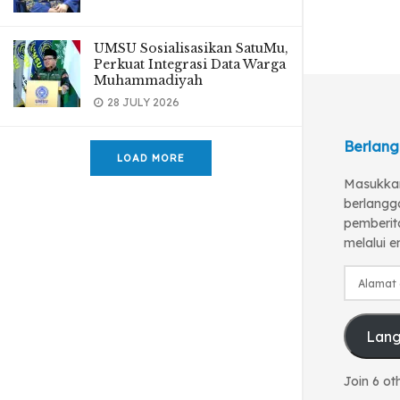
UMSU Sosialisasikan SatuMu,
Perkuat Integrasi Data Warga
Muhammadiyah
28 JULY 2026
Berlang
LOAD MORE
Masukkan
berlangg
pemberita
melalui e
Alamat
email
Lan
Join 6 ot