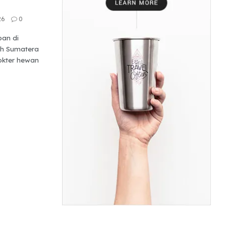
26
0
ban di
h Sumatera
dokter hewan