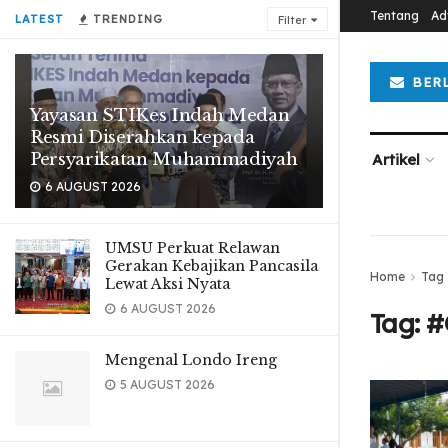
Tentang
Ad
LATEST
TRENDING
Filter
BER
Yayasan STIKes Indah Medan
Resmi Diserahkan kepada
Persyarikatan Muhammadiyah
Artikel
6 AUGUST 2026
UMSU Perkuat Relawan
Gerakan Kebajikan Pancasila
Home
Tag
Lewat Aksi Nyata
6 AUGUST 2026
Tag:
#
Mengenal Londo Ireng
5 AUGUST 2026