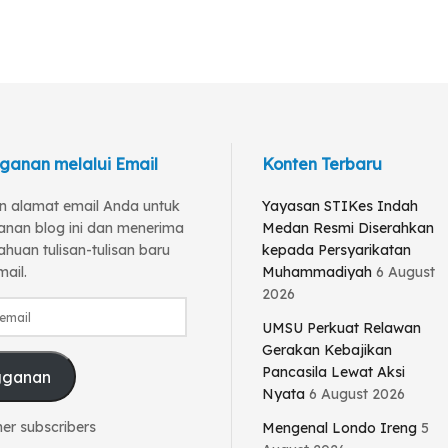
ganan melalui Email
Konten Terbaru
 alamat email Anda untuk
Yayasan STIKes Indah
anan blog ini dan menerima
Medan Resmi Diserahkan
huan tulisan-tulisan baru
kepada Persyarikatan
mail.
Muhammadiyah
6 August
2026
UMSU Perkuat Relawan
Gerakan Kebajikan
Pancasila Lewat Aksi
gganan
Nyata
6 August 2026
her subscribers
Mengenal Londo Ireng
5