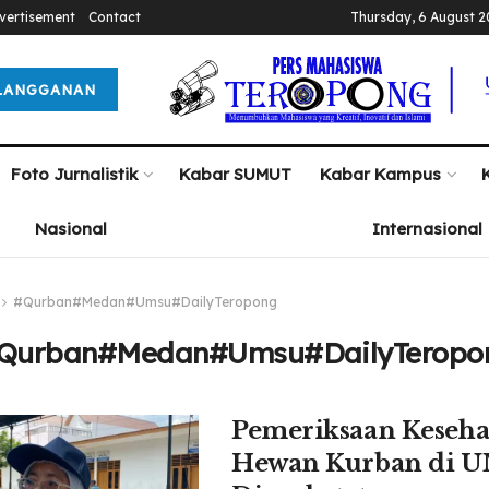
vertisement
Contact
Thursday, 6 August 
LANGGANAN
Foto Jurnalistik
Kabar SUMUT
Kabar Kampus
Nasional
Internasional
#Qurban#Medan#Umsu#DailyTeropong
Qurban#Medan#Umsu#DailyTeropo
Pemeriksaan Keseha
Hewan Kurban di 