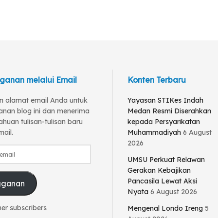
ganan melalui Email
Konten Terbaru
 alamat email Anda untuk
Yayasan STIKes Indah
anan blog ini dan menerima
Medan Resmi Diserahkan
huan tulisan-tulisan baru
kepada Persyarikatan
mail.
Muhammadiyah
6 August
2026
UMSU Perkuat Relawan
Gerakan Kebajikan
Pancasila Lewat Aksi
gganan
Nyata
6 August 2026
her subscribers
Mengenal Londo Ireng
5