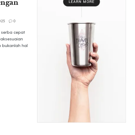
engan
025
0
 serba cepat
daksesuaian
h bukanlah hal