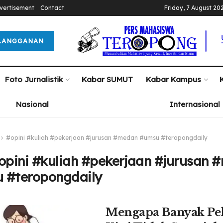
vertisement
Contact
Friday, 7 August 20
LANGGANAN
Foto Jurnalistik
Kabar SUMUT
Kabar Kampus
Nasional
Internasional
#opini #kuliah #pekerjaan #jurusan #medan #umsu #teropongdaily
opini #kuliah #pekerjaan #jurusan 
 #teropongdaily
Mengapa Banyak Pe