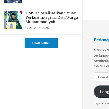
UMSU Sosialisasikan SatuMu,
Perkuat Integrasi Data Warga
Muhammadiyah
28 JULY 2026
Berlang
LOAD MORE
Masukkan
berlangg
pemberita
melalui e
Alamat
email
Lan
Join 6 ot