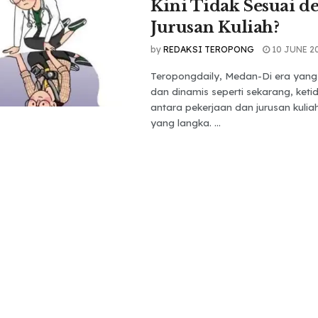
Kini Tidak Sesuai d
Jurusan Kuliah?
by
REDAKSI TEROPONG
10 JUNE 2
Teropongdaily, Medan-Di era yang
dan dinamis seperti sekarang, keti
antara pekerjaan dan jurusan kulia
yang langka. ...