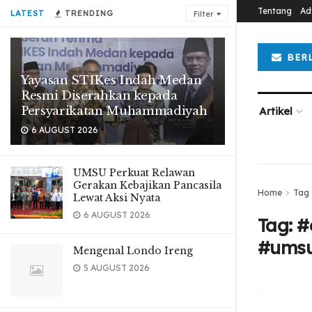
Tentang
Ad
LATEST
TRENDING
Filter
BER
Yayasan STIKes Indah Medan
Resmi Diserahkan kepada
Persyarikatan Muhammadiyah
Artikel
6 AUGUST 2026
UMSU Perkuat Relawan
Gerakan Kebajikan Pancasila
Home
Tag
Lewat Aksi Nyata
6 AUGUST 2026
Tag:
#
#umsu
Mengenal Londo Ireng
5 AUGUST 2026