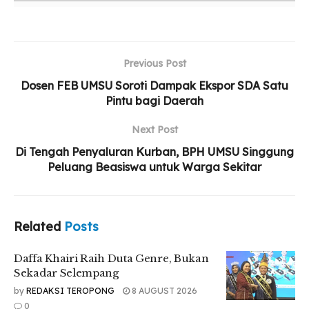
Daffa Khairi Raih Duta Genre, Bukan Sekadar
Selempang
Yayasan STIKes Indah Medan Resmi Diserahkan
Previous Post
kepada Persyarikatan Muhammadiyah
Dosen FEB UMSU Soroti Dampak Ekspor SDA Satu
Pintu bagi Daerah
UMSU Perkuat Relawan Gerakan Kebajikan
Pancasila Lewat Aksi Nyata
Next Post
Di Tengah Penyaluran Kurban, BPH UMSU Singgung
Peluang Beasiswa untuk Warga Sekitar
“Kami laporkan kepada Bapak Ketua Badan Pembina
Harian dan kita semua bahwa tahun ini hewan kurban kita
berjumlah 66 ekor. Dari jumlah tersebut, sebagian kita
Related
Posts
sembelih di kampus, dan sebagian lagi kita distribusikan
kepada masyarakat sekitar serta ke daerah 3T seperti
Daffa Khairi Raih Duta Genre, Bukan
Pakpak Bharat dan Nias Utara.” sampainya, Rabu
Sekadar Selempang
(27/05/2026).
by
REDAKSI TEROPONG
8 AUGUST 2026
0
Ia menegaskan bahwa kegiatan kurban menjadi bagian dari