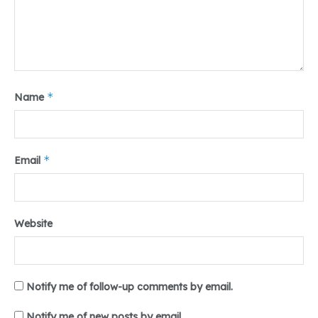
negeri, yang harus terus kita jaga bersama.” ucapnya.
Tr: Arya
Tags:
#Qurba#Umsu#Medan#DailyTeropong
*
Name
*
Email
Website
Notify me of follow-up comments by email.
Notify me of new posts by email.