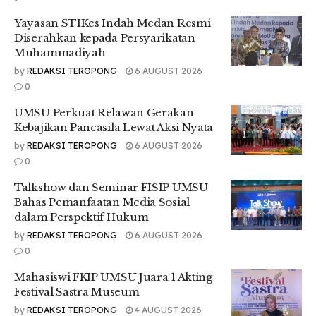
penguatan nilai keikhlasan dan kebersamaan di lingkungan
Yayasan STIKes Indah Medan Resmi
kampus.
Diserahkan kepada Persyarikatan
Muhammadiyah
“Kami berharap seluruh pekurban senantiasa dikaruniai
keberkahan, kesehatan, dan semoga tahun-tahun berikutnya
by
REDAKSI TEROPONG
6 AUGUST 2026
jumlah kurban kita semakin meningkat, serta kita
0
dipertemukan kembali di tahun 1448 Hijriah dalam suasana
UMSU Perkuat Relawan Gerakan
yang penuh kebersamaan, kegembiraan, dan kekeluargaan.”
Kebajikan Pancasila Lewat Aksi Nyata
tegasnya.
by
REDAKSI TEROPONG
6 AUGUST 2026
Rektor juga mengajak seluruh sivitas akademika untuk
0
menjaga tradisi dan kekompakan kampus.
Talkshow dan Seminar FISIP UMSU
“Mari kita pertahankan suasana kegembiraan dalam
Bahas Pemanfaatan Media Sosial
pelaksanaan kurban ini, kita tetap berbaur tanpa
dalam Perspektif Hukum
membedakan jabatan, semua menjadi bagian dari panitia
by
REDAKSI TEROPONG
6 AUGUST 2026
yang kompak dan bersemangat, karena ini adalah tradisi
0
yang harus terus kita jaga.” ajaknya.
Mahasiswi FKIP UMSU Juara 1 Akting
Selain itu, ia menekankan pentingnya promosi dan
Festival Sastra Museum
penguatan citra kampus di tengah penerimaan mahasiswa
by
REDAKSI TEROPONG
4 AUGUST 2026
baru.