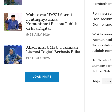
Pemberhent
Perihnya s
Mahasiswa UMSU Soroti
Dan sedihny
Pentingnya Etika
Komunimasi Pejabat Publik
Dan tenaga
di Era Digital
Waktu mun
31 JULY 2026
Namun hati
Setiap deta
Akademisi UMSU Tekankan
Adalah nama
Literasi Digital Berbasis Etika
31 JULY 2026
Tr: Novita S
Sumber Foto
Editor: Sals
LOAD MORE
Tags:
#me