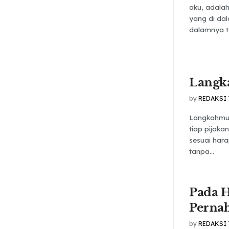
aku, adala
yang di da
dalamnya te
Langk
by
REDAKSI
Langkahmu 
tiap pijaka
sesuai har
tanpa...
Pada H
Pernah
by
REDAKSI