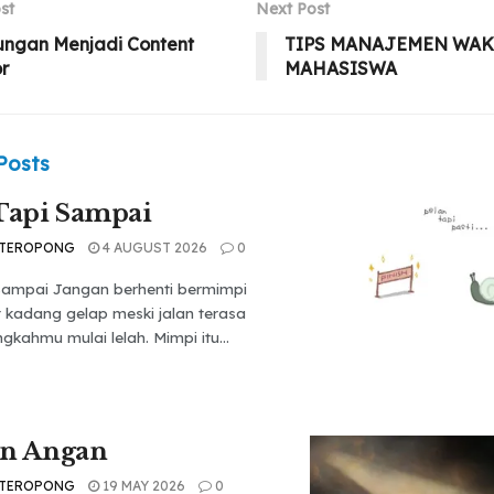
st
Next Post
ungan Menjadi Content
TIPS MANAJEMEN WAK
r
MAHASISWA
Posts
Tapi Sampai
 TEROPONG
4 AUGUST 2026
0
 Sampai Jangan berhenti bermimpi
t kadang gelap meski jalan terasa
gkahmu mulai lelah. Mimpi itu...
an Angan
 TEROPONG
19 MAY 2026
0