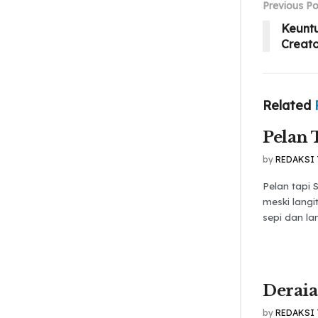
Previous Po
Keunt
Creato
Related
Pelan 
by
REDAKSI
Pelan tapi
meski langi
sepi dan lan
Derai
by
REDAKSI