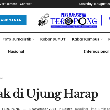
vertisement
Contact
Saturday, 8 August 2
LANGGANAN
Foto Jurnalistik
Kabar SUMUT
Kabar Kampus
Nasional
Internasional
ra
ak di Ujung Harap
I TEROPONG
1 November 2024
in
Sastra
Reading Time: 1 min r