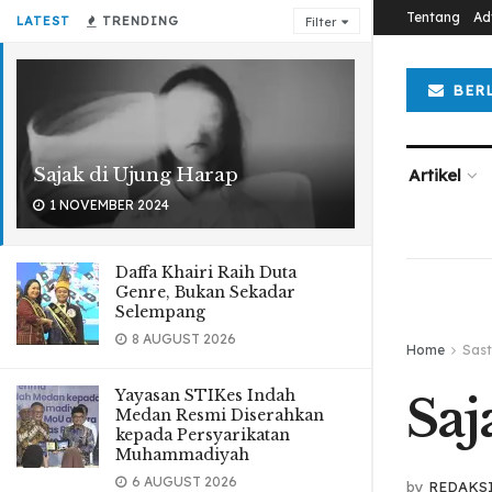
Tentang
Ad
LATEST
TRENDING
Filter
BER
Sajak di Ujung Harap
Artikel
1 NOVEMBER 2024
Daffa Khairi Raih Duta
Genre, Bukan Sekadar
Selempang
8 AUGUST 2026
Home
Sast
Yayasan STIKes Indah
Saj
Medan Resmi Diserahkan
kepada Persyarikatan
Muhammadiyah
6 AUGUST 2026
by
REDAKS