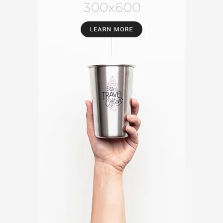
membawa gulungan putih dari Ratu Moera dan Raja Saqi
sebagai ucapan terimakasih untuk 17 tahun membesarkan
Putri Glummy Qiyoko.
Dengan suasana haru dan Glummy yang terpaksa lepas
dari dekapan Mbah Senya. Berat langkahnya untuk pergi
meninggalkan orang tua, rumah dimana ia dibesarkan.
Kereta kuda dengan berlapiskan emas, kendaraan yang
membawa Glummy ke Istana Kerajaan Desa Sakuji. Ia turun
dan melangkahkan kakinya di karpet merah dan di sambut
dengan banyak ajudan Istana serta bunga yang bertebaran
di atas karpet merah tersebut. Sampailah ia di ruangan Ratu
Moera Ibunya dan Raja Saqi Ayahnya.
Glummy
: ” Dengan Hormat, Ratu Moera dan Raja Saqi,
Saya Glummy Qiyoko.
Ratu Moera
: ” Anakku”
Glummy
: ” Saya ingin membicarakan sesuatu,
bahwasannya kesepakatan dahulu yang baru saya ketahui
membuat saya terkejut dan izinkan saya melampirkan