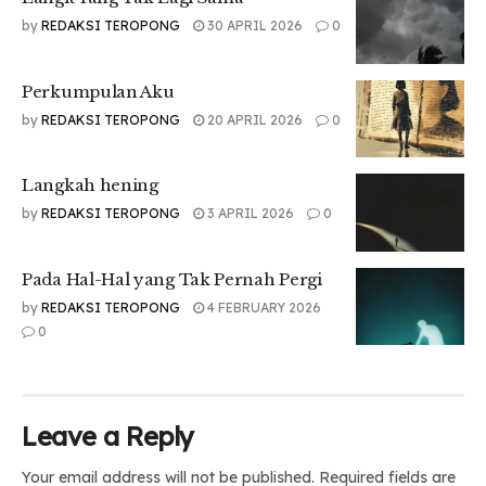
by
REDAKSI TEROPONG
30 APRIL 2026
0
Suatu hari ketika ia berjalan menuju gedung Hujan.
Bruk*……
Perkumpulan Aku
Glummy menabrak seorang anak lelaki yang entah dari
by
REDAKSI TEROPONG
20 APRIL 2026
0
mana ia tak melihatnya. Tingginya sekitar 170 cm, dengan
rambut berwarna putih dan hidung yang mancung membuat
Glummy yang berdiri kaku tak memalingkan mata dari sosok
Langkah hening
lelaki itu.
by
REDAKSI TEROPONG
3 APRIL 2026
0
Glummy
: ” Maaf…saya tidak melihatmu.”
Pada Hal-Hal yang Tak Pernah Pergi
Heiko
: ” Tidak apa apa, aku Heiko. ” Sambil menjulurkan
tangannya yang terlihat besar serta senyum tipis di
by
REDAKSI TEROPONG
4 FEBRUARY 2026
wajahnya.
0
Glummy
: ” Glummy….
“mengulurkan tangan dan saat itu Glummy merasakan ada
yang berbeda pada lengannya. Terasa seperti terbakar
Leave a Reply
yang ia rasakan, cepat cepat ia melepaskan tangan Heiko
darinya.
Your email address will not be published.
Required fields are