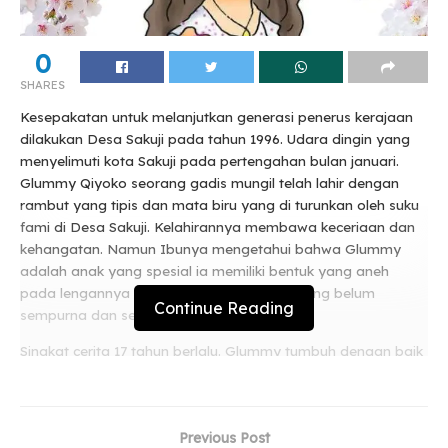
0
SHARES
Kesepakatan untuk melanjutkan generasi penerus kerajaan
dilakukan Desa Sakuji pada tahun 1996. Udara dingin yang
menyelimuti kota Sakuji pada pertengahan bulan januari.
Glummy Qiyoko seorang gadis mungil telah lahir dengan
rambut yang tipis dan mata biru yang di turunkan oleh suku
fami di Desa Sakuji. Kelahirannya membawa keceriaan dan
kehangatan. Namun Ibunya mengetahui bahwa Glummy
adalah anak yang spesial ia memiliki bentuk yang aneh
pada lengannya seperti bentuk mahkota yang belum
Continue Reading
sempurna dan sedikit berwarna lebam biru.
Singkat cerita 17 tahun berlalu. Glummy tumbuh dengan baik
dan cantik. Rambutnya yang tipis kian tumbuh dengan lebat
dan selalu terurai di badan mungilnya tak lupa bando kura
kura yang selalu menempel dikepalanya. Memasuki usia
Previous Post
dimana ia sudah remaja. Di Desa Sakuji anak anak tidak di