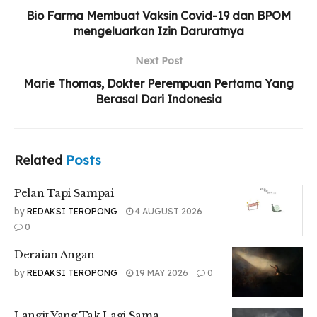
wajibkan sekolah formal namun ada sekolah khusus anak
Bio Farma Membuat Vaksin Covid-19 dan BPOM
anak yang tidak ikut dalam pembelajaran formal. Desa
mengeluarkan Izin Daruratnya
sakuji menyediakan 1 gedung Hujan untuk pembelajaran
anak anak desa. Ayah dan Ibu Glummy memilih ia di
Next Post
sekolahkan di gedung Hujan.
Marie Thomas, Dokter Perempuan Pertama Yang
Berasal Dari Indonesia
Related
Posts
Pelan Tapi Sampai
Related
Posts
Deraian Angan
Langit Yang Tak Lagi Sama
Pelan Tapi Sampai
by
REDAKSI TEROPONG
4 AUGUST 2026
0
Deraian Angan
Selama ia menjalani sekolah, Glummy dikenal dengan anak
by
REDAKSI TEROPONG
19 MAY 2026
0
yang ramah. Perlakuan teman temannya sangat baik
kepadanya meski selalu ada saja yang bertanya ada apa
dengan tangannya.
Langit Yang Tak Lagi Sama