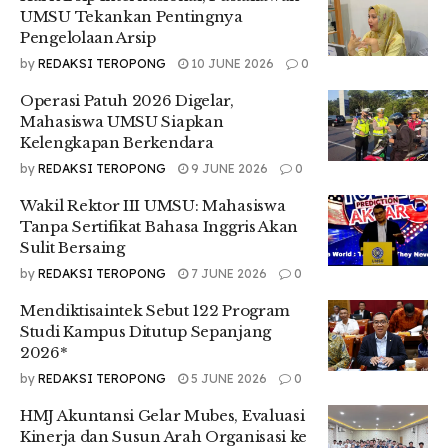
sendiri, tidak ada sebuah agama atau bahkan kita bisa
UMSU Tekankan Pentingnya
katakan sebagai gerakan yang sangat peduli kecuali Islam
Pengelolaan Arsip
dan Al-Qur’an sendiri,” ucapnya.
by
REDAKSI TEROPONG
10 JUNE 2026
0
Khairur juga menjelaskan bahwa Allah mengatakan bahwa
Operasi Patuh 2026 Digelar,
bumi dan seluruh isinya harusnya dimiliki dan diatur atau
Mahasiswa UMSU Siapkan
dikelola oleh orang orang yang betakwa.
Kelengkapan Berkendara
“Allah mengatakan bahwa bumi dan seluruh isinya harusnya
by
REDAKSI TEROPONG
9 JUNE 2026
0
dimiliki dan diatur atau dikelola oleh orang-orang yang
Wakil Rektor III UMSU: Mahasiswa
betakwa maka dari itu didalam doa-doa kita sendiri disuruh
Tanpa Sertifikat Bahasa Inggris Akan
untuk berdoa ‘Ya allah jadikan lah aku pemimpin diantara
Sulit Bersaing
orang orang yang bertakwa’ kita disuruh untuk mengelola
bumi ini dengan peran,” jelasnya.
by
REDAKSI TEROPONG
7 JUNE 2026
0
Lanjutnya, ia juga mengatakan bahwa intinya kita harus
Mendiktisaintek Sebut 122 Program
Studi Kampus Ditutup Sepanjang
berperan dalam hal kebaikan. “Apa peranan kita sebagai
2026*
umat muslim? Tentunya Allah telah menggariskan apa saja
peranan kita dimuka bumi ini salah satu peran yang secara
by
REDAKSI TEROPONG
5 JUNE 2026
0
umum digambarkan oleh Allah yaitu melalui surah Al-Imran
HMJ Akuntansi Gelar Mubes, Evaluasi
yaitu ‘ada sebagian orang diantara kamu yang menyuruh
Kinerja dan Susun Arah Organisasi ke
kepada yang baik dan mencegah dari yang mungkar’ itu