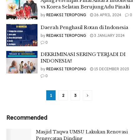
Ajang Perempat Final Antara Indonesia
vs Korea Selatan Berujung Adu Pinalti
by
REDAKSI TEROPONG
26 APRIL 2024
0
Daerah Penghasil Rotan di Indonesia
by
REDAKSI TEROPONG
3 JANUARY 2024
0
DEKRIMINASI SERING TERJADI DI
INDONESIA!!
by
REDAKSI TEROPONG
15 DECEMBER 2023
0
1
2
3
Recommended
Ma s j i d T a q w a U M S U L a k u k a n R e n o v a s i
P e n g e c a t a n D i n d i n g