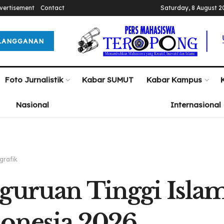
vertisement
Contact
Saturday, 8 August 2
LANGGANAN
Foto Jurnalistik
Kabar SUMUT
Kabar Kampus
Nasional
Internasional
grafik
guruan Tinggi Islam
onesia 2026