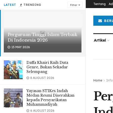
Tentang
Ad
LATEST
TRENDING
Filter
BER
Perguruan Tinggi Islam Terbaik
Di Indonesia 2026
Artikel
15 MAY 2026
Daffa Khairi Raih Duta
Genre, Bukan Sekadar
Selempang
8 AUGUST 2026
Home
Info
Yayasan STIKes Indah
Per
Medan Resmi Diserahkan
kepada Persyarikatan
Muhammadiyah
Ind
6 AUGUST 2026