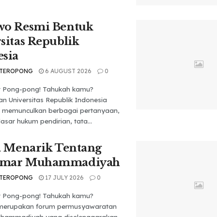
wo Resmi Bentuk
sitas Republik
sia
 TEROPONG
6 AUGUST 2026
0
t Pong-pong! Tahukah kamu?
n Universitas Republik Indonesia
h memunculkan berbagai pertanyaan,
dasar hukum pendirian, tata...
a Menarik Tentang
mar Muhammadiyah
 TEROPONG
17 JULY 2026
0
t Pong-pong! Tahukah kamu?
merupakan forum permusyawaratan
Muhammadiyah yang diselenggarakan