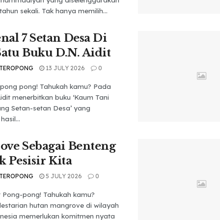
tahun sekali. Tak hanya memilih...
al 7 Setan Desa Di
Satu Buku D.N. Aidit
 TEROPONG
13 JULY 2026
0
 pong pong! Tahukah kamu? Pada
Aidit menerbitkan buku ‘Kaum Tani
g Setan-setan Desa’ yang
asil...
ove Sebagai Benteng
k Pesisir Kita
 TEROPONG
5 JULY 2026
0
t Pong-pong! Tahukah kamu?
lestarian hutan mangrove di wilayah
donesia memerlukan komitmen nyata