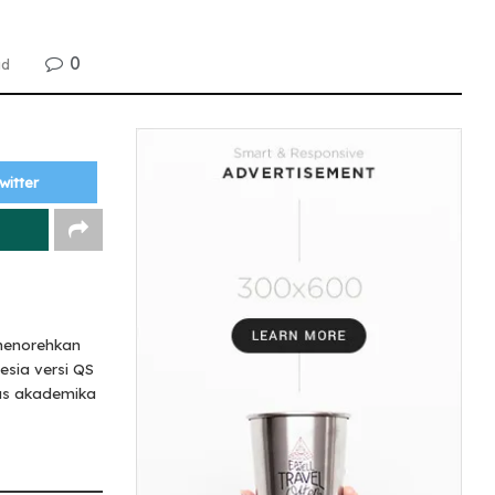
0
ad
witter
menorehkan
esia versi QS
tas akademika