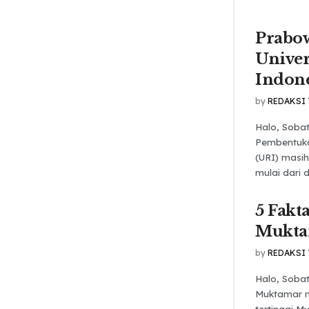
Prabo
Univer
Indone
by
REDAKSI
Halo, Soba
Pembentuka
(URI) masi
mulai dari 
5 Fakt
Mukta
by
REDAKSI
Halo, Soba
Muktamar 
tertinggi 