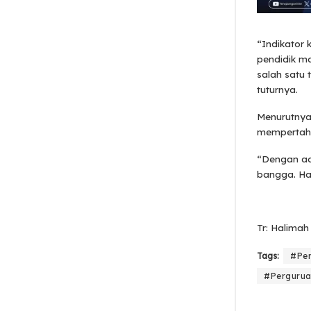
“Indikator 
pendidik ma
salah satu t
tuturnya.
Menurutnya
mempertahan
“Dengan ada
bangga. Ha
Tr: Halimah 
Tags:
#Per
#Perguru