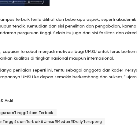
kampus terbaik tentu dilihat dari beberapa aspek, seperti akademik
upun tendik. Kemudian dari sisi penelitian dan pengabdian, karena 
ridarma perguruan tinggi. Selain itu juga dari sisi fasilitas dan akredi
, capaian tersebut menjadi motivasi bagi UMSU untuk terus berke
kan kualitas di tingkat nasional maupun internasional.
nya penilaian seperti ini, tentu sebagai anggota dan kader Persya
rapannya UMSU ke depan semakin berkembang dan sukses,” ujarn
& Aidil
guruanTinggiIslam Terbaik
anTinggiIslamTerbaik#Umsu#Medan#DailyTeropong