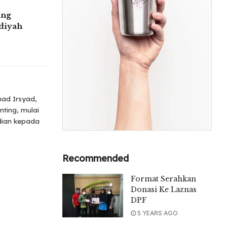
ang
iyah
ad Irsyad,
nting, mulai
bdian kepada
Recommended
Format Serahkan
Donasi Ke Laznas
DPF
5 YEARS AGO