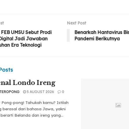
st
Next Post
 FEB UMSU Sebut Prodi
Benarkah Hantavirus Bi
 Digital Jadi Jawaban
Pandemi Berikutnya
han Era Teknologi
Posts
nal Londo Ireng
 TEROPONG
5 AUGUST 2026
0
t Pong-pong! Tahukah kamu? Istilah
g berasal dari bahasa Jawa, yakni
berarti Belanda dan ireng yang...