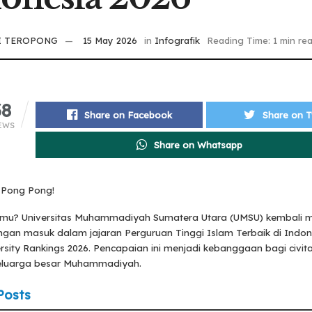
I TEROPONG
15 May 2026
in
Infografik
Reading Time: 1 min re
38
Share on Facebook
Share on T
EWS
Share on Whatsapp
 Pong Pong!
mu? Universitas Muhammadiyah Sumatera Utara (UMSU) kembali 
ngan masuk dalam jajaran Perguruan Tinggi Islam Terbaik di Indon
rsity Rankings 2026. Pencapaian ini menjadi kebanggaan bagi civi
keluarga besar Muhammadiyah.
Posts