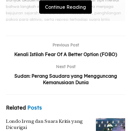
Banyak akademisi dan kelompok masyarakat sipil menilai
Continue Reading
bahwa langkah ini justru mengaburkan upaya menjaga
kejujuran sejarah. Pembantaian massal 1965, penghilangan
paksa para aktivis, serta represi terhadap suara kritis
merupakan bagian tak terpisahkan dari figur Suharto.
Related
Posts
Previous Post
Londo Ireng dan Suara Kritis yang Dicurigai
Kenali Istilah Fear Of A Better Option (FOBO)
Mengapa Kita Sulit Melahirkan Banyak
Next Post
Entrepreneur Muda?
Sudan: Perang Saudara yang Mengguncang
Tambang Ilegal Subur, Negara Terus Kebobolan
Kemanusiaan Dunia
Related
Posts
Ketika kisah-kisah kelam itu dikecilkan atau disisihkan demi
memoles citra seorang pemimpin, negara sesungguhnya
Londo Ireng dan Suara Kritis yang
sedang membiarkan ingatan kolektifnya kabur. Hal ini
Dicurigai