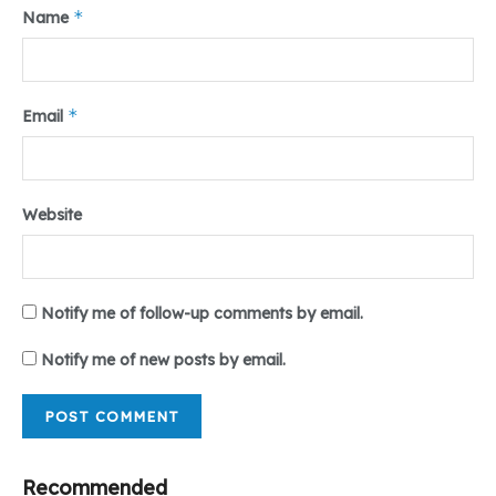
keberanian atau menutupinya demi stabilitas politik jangka
*
Name
pendek.
Tr: Salsabila Balqis
*
Email
Tags:
#opini #Suharto #PahlawanIndonesia #medan #umsu
#teropongdaily
Website
Notify me of follow-up comments by email.
Notify me of new posts by email.
Recommended