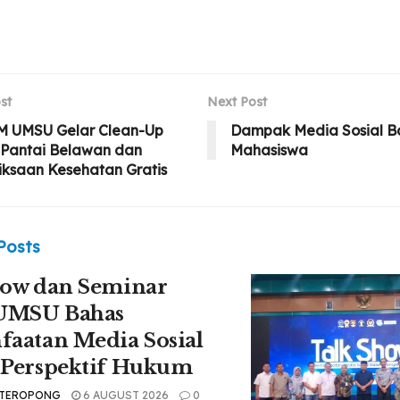
st
Next Post
M UMSU Gelar Clean-Up
Dampak Media Sosial B
r Pantai Belawan dan
Mahasiswa
ksaan Kesehatan Gratis
Posts
how dan Seminar
 UMSU Bahas
aatan Media Sosial
 Perspektif Hukum
 TEROPONG
6 AUGUST 2026
0