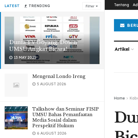
Tentang
Ad
LATEST
TRENDING
Filter
BER
Dunia TV Goyang, Dosen
UMSU Angkat Bicara!
Artikel
13 MAY 2025
Mengenal Londo Ireng
5 AUGUST 2026
Home
Kab
Talkshow dan Seminar FISIP
Du
UMSU Bahas Pemanfaatan
Media Sosial dalam
Perspektif Hukum
Bic
6 AUGUST 2026