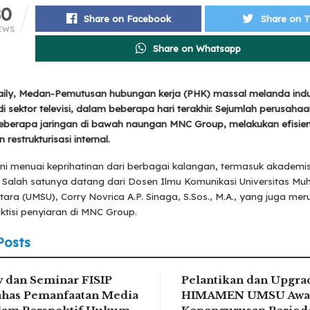
80
Share on Facebook
Share on T
EWS
Share on Whatsapp
ily, Medan-Pemutusan hubungan kerja (PHK) massal melanda indus
i sektor televisi, dalam beberapa hari terakhir. Sejumlah perusahaa
eberapa jaringan di bawah naungan MNC Group, melakukan efisien
restrukturisasi internal.
i menuai keprihatinan dari berbagai kalangan, termasuk akademisi
. Salah satunya datang dari Dosen Ilmu Komunikasi Universitas 
ara (UMSU), Corry Novrica A.P. Sinaga, S.Sos., M.A., yang juga me
tisi penyiaran di MNC Group.
Posts
 dan Seminar FISIP
Pelantikan dan Upgra
has Pemanfaatan Media
HIMAMEN UMSU Awa