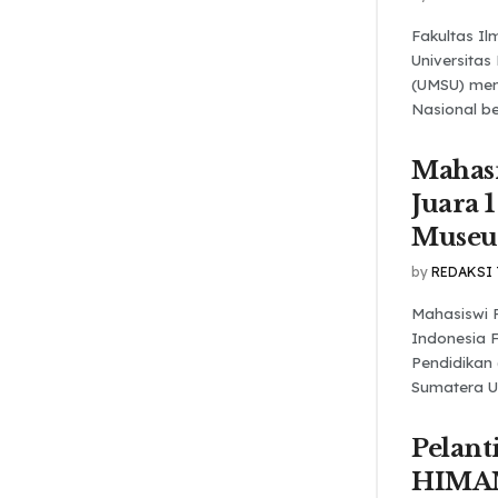
Fakultas Ilm
Universita
(UMSU) men
Nasional be
Mahas
Juara 1
Muse
by
REDAKSI
Mahasiswi 
Indonesia 
Pendidikan
Sumatera Ut
Pelant
HIMA