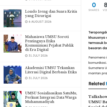
0
SHARES
VI
Londo Ireng dan Suara Kritis
yang Dicurigai
6 AUGUST 2026
Teropongda
Mahasiswa UMSU Soroti
khususnya d
Pentingnya Etika
termasuk b
Komunimasi Pejabat Publik
besaran dan 
di Era Digital
31 JULY 2026
Fenomena in
komunikasi
Akademisi UMSU Tekankan
Sumatera Ut
Literasi Digital Berbasis Etika
mantan prak
31 JULY 2026
Related
UMSU Sosialisasikan SatuMu,
Talkshow
Perkuat Integrasi Data Warga
Muhammadiyah
UMSU Ba