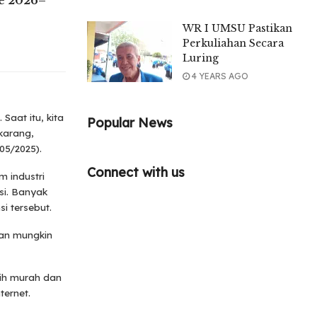
e 2026–
WR I UMSU Pastikan
Perkuliahan Secara
Luring
4 YEARS AGO
Saat itu, kita
Popular News
ekarang,
05/2025).
Connect with us
 industri
si. Banyak
i tersebut.
dan mungkin
bih murah dan
ternet.