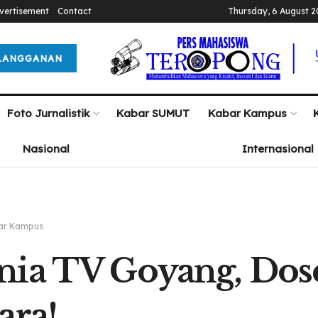
vertisement
Contact
Thursday, 6 August 
LANGGANAN
Foto Jurnalistik
Kabar SUMUT
Kabar Kampus
Nasional
Internasional
ar Kampus
nia TV Goyang, Do
ara!