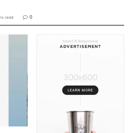
0
ns read