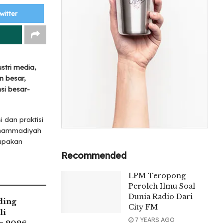
witter
tri media,
n besar,
si besar-
 dan praktisi
Muhammadiyah
rupakan
Recommended
LPM Teropong
Peroleh Ilmu Soal
Dunia Radio Dari
ding
City FM
li
7 YEARS AGO