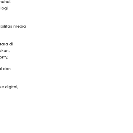
mahal.
logi
bilitas media
ara di
pkan,
rry.
al dan
e digital,