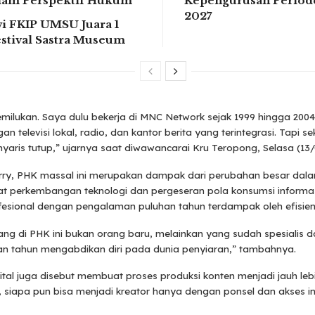
alam Perspektif Hukum
Kepengurusan Period
2027
i FKIP UMSU Juara 1
estival Sastra Museum
ilukan. Saya dulu bekerja di MNC Network sejak 1999 hingga 2004. 
an televisi lokal, radio, dan kantor berita yang terintegrasi. Tapi s
aris tutup,” ujarnya saat diwawancarai Kru Teropong, Selasa (13/
rry, PHK massal ini merupakan dampak dari perubahan besar dalam
at perkembangan teknologi dan pergeseran pola konsumsi informa
esional dengan pengalaman puluhan tahun terdampak oleh efisiens
ng di PHK ini bukan orang baru, melainkan yang sudah spesialis 
han tahun mengabdikan diri pada dunia penyiaran,” tambahnya.
gital juga disebut membuat proses produksi konten menjadi jauh le
ni, siapa pun bisa menjadi kreator hanya dengan ponsel dan akses in