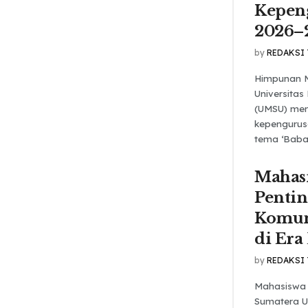
Kepen
2026–
by
REDAKSI
Himpunan 
Universita
(UMSU) men
kepengurus
tema ‘Babak
Mahas
Pentin
Komuni
di Era 
by
REDAKSI
Mahasiswa 
Sumatera U