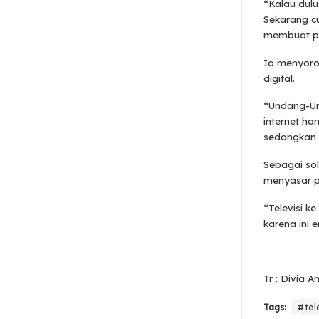
“Kalau dulu
Sekarang c
membuat pr
Ia menyorot
digital.
“Undang-Un
internet ha
sedangkan d
Sebagai sol
menyasar pa
“Televisi k
karena ini e
Tr : Divia 
Tags:
#tel