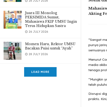
Sosial d
28 JULY 2026
Mahasisw
Juara III Monolog
Akting F
PEKSIMIDA Sumut,
Mahasiswa FKIP UMSU Ingin
Terus Hidupkan Sastra
26 JULY 2026
“Sangat mem
Momen Haru, Rektor UMSU
punya jaring
Bacakan Puisi untuk “Ayah”
semuanya ny
28 JULY 2026
Menurut Co
media akib
tenaga prof
LOAD MORE
“Mungkin ya
telah pulu
Disrupsi di
praktis. Ki