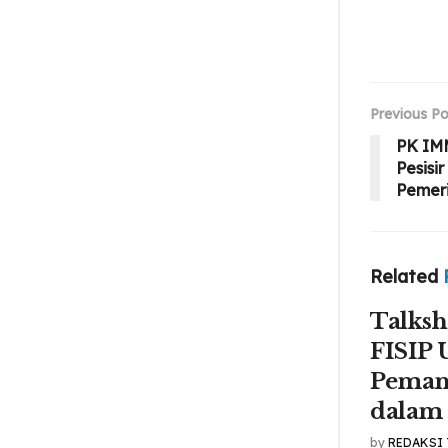
Previous Po
PK IM
Pesisi
Pemeri
Related
Talks
FISIP
Pemanf
dalam
by
REDAKSI