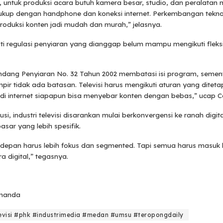
, untuk produksi acara butuh kamera besar, studio, dan peralatan 
ukup dengan handphone dan koneksi internet. Perkembangan tekno
oduksi konten jadi mudah dan murah,” jelasnya.
i regulasi penyiaran yang dianggap belum mampu mengikuti fleksi
dang Penyiaran No. 32 Tahun 2002 membatasi isi program, sement
mpir tidak ada batasan. Televisi harus mengikuti aturan yang diteta
i internet siapapun bisa menyebar konten dengan bebas,” ucap Co
usi, industri televisi disarankan mulai berkonvergensi ke ranah digit
sar yang lebih spesifik.
e depan harus lebih fokus dan segmented. Tapi semua harus masuk k
ra digital,” tegasnya.
Amanda
evisi #phk #industrimedia #medan #umsu #teropongdaily