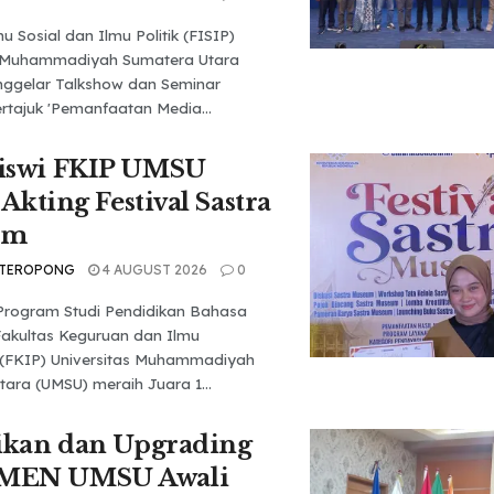
u Sosial dan Ilmu Politik (FISIP)
s Muhammadiyah Sumatera Utara
ggelar Talkshow dan Seminar
rtajuk 'Pemanfaatan Media...
iswi FKIP UMSU
 Akting Festival Sastra
um
 TEROPONG
4 AUGUST 2026
0
Program Studi Pendidikan Bahasa
Fakultas Keguruan dan Ilmu
 (FKIP) Universitas Muhammadiyah
ara (UMSU) meraih Juara 1...
ikan dan Upgrading
MEN UMSU Awali