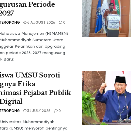
gurusan Periode
2027
 TEROPONG
6 AUGUST 2026
0
Mahasiswa Manajemen (HIMAMEN)
s Muhammadiyah Sumatera Utara
ggelar Pelantikan dan Upgrading
an periode 2026–2027 mengusung
 Baru:...
iswa UMSU Soroti
gnya Etika
masi Pejabat Publik
Digital
 TEROPONG
31 JULY 2026
0
Universitas Muhammadiyah
tara (UMSU) menyoroti pentingnya