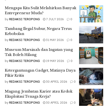
Mengapa Kita Sulit Melahirkan Banyak
Ini bukan pembangunan, ini perampokan. Tidak ada
Entrepreneur Muda?
pertumbuhan ekonomi di atas kuburan ekologis, hanya
pengkhianatan terhadap bumi dan anak cucu kita.
by
REDAKSI TEROPONG
7 JULY 2026
0
Jika deforestasi terus dibiarkan, Kalimantan hanya akan jadi
Tambang Ilegal Subur, Negara Terus
monumen sunyi kerakusan manusia yang lupa menjaga
Kebobolan
kehidupan itu sendiri.
by
REDAKSI TEROPONG
31 MAY 2026
0
Tr: Intan Nur’aini
Museum Marsinah dan Ingatan yang
Tak Boleh Hilang
Tags:
by
REDAKSI TEROPONG
19 MAY 2026
0
#kalimantan #deforestasi #hutan #opini #medan
#teropongdaily #UMSU
Ketergantungan Gadget, Matinya Daya
Pikir Kritis
by
REDAKSI TEROPONG
30 APRIL 2026
0
Magang: Jembatan Karier atau Kedok
Eksploitasi Tenaga Kerja?
by
REDAKSI TEROPONG
30 APRIL 2026
0