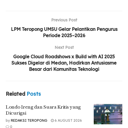
Londo Ireng dan Suara Kritis yang Dicurigai
Mengapa Kita Sulit Melahirkan Banyak
Previous Post
Entrepreneur Muda?
LPM Teropong UMSU Gelar Pelantikan Pengurus
Periode 2025–2026
Tambang Ilegal Subur, Negara Terus Kebobolan
Next Post
Google Cloud Roadshows x Build with AI 2025
Sukses Digelar di Medan, Hadirkan Antusiasme
Ironisnya, kerusakan sebesar ini justru dinormalisasi, bahkan
Besar dari Komunitas Teknologi
dijadikan kebanggaan dalam laporan ekonomi. Padahal
hutan yang hilang bukan hanya tentang pohon yang
tumbang, ini tentang air yang menghilang, tanah yang mati,
pangan yang musnah, dan rakyat yang kehilangan
Related
Posts
sandarannya.
Londo Ireng dan Suara Kritis yang
Mereka tahu hutan yang hilang berarti sumber air yang
Dicurigai
kering, tanah tandus, banjir rutin, dan pangan rakyat runtuh.
by
REDAKSI TEROPONG
6 AUGUST 2026
Mereka tahu yang menikmati hanya segelintir elit, sementara
0
rakyat diwarisi polusi dan bencana.