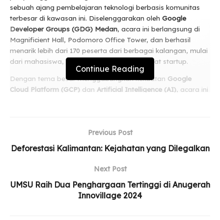
sebuah ajang pembelajaran teknologi berbasis komunitas
terbesar di kawasan ini. Diselenggarakan oleh
Google
Developer Groups (GDG) Medan
, acara ini berlangsung di
Magnificient Hall, Podomoro Office Tower, dan berhasil
menarik lebih dari 170 peserta dari berbagai kalangan, mulai
dari mahasiswa, profesional IT, hingga pegiat startup.
Continue Reading
Dengan tema besar menggabungkan kekuatan
Google
Cloud Platform (GCP)
dan
Artificial Intelligence (AI)
, acara ini
bertujuan untuk memberdayakan para pengembang,
pelajar, dan profesional untuk lebih memahami dan
mengimplementasikan solusi berbasis cloud dan AI dalam
Previous Post
proyek mereka.
Deforestasi Kalimantan: Kejahatan yang Dilegalkan
Related
Posts
Next Post
DPRD Dorong Pengembangan Wisata Bahari di
UMSU Raih Dua Penghargaan Tertinggi di Anugerah
Medan Utara
Innovillage 2024
Ketahanan Pangan dan Mitigasi Bencana Jadi
Fokus Rakernas APEKSI 2026