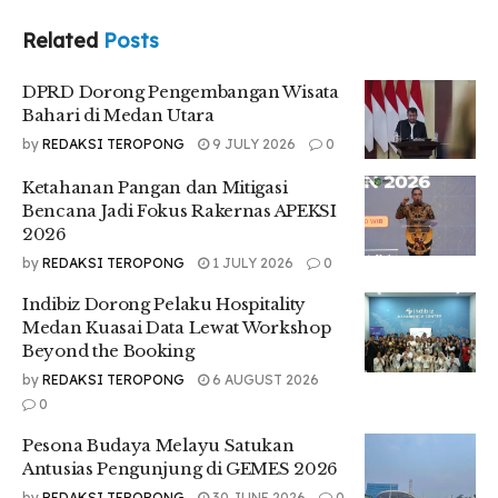
Indibiz Dorong Pelaku Hospitality Medan
Related
Posts
Kuasai Data Lewat Workshop Beyond the
Booking
DPRD Dorong Pengembangan Wisata
Bahari di Medan Utara
by
REDAKSI TEROPONG
9 JULY 2026
0
Ketahanan Pangan dan Mitigasi
Sejak pagi, para peserta sudah memadati lokasi acara.
Bencana Jadi Fokus Rakernas APEKSI
Agenda dibuka dengan seremonial Indonesia Raya dan foto
2026
bersama, dilanjutkan dengan sambutan hangat dari panitia
by
REDAKSI TEROPONG
1 JULY 2026
0
penyelenggara. Sejumlah sesi inspiratif kemudian mengisi
hari, di antaranya:
Indibiz Dorong Pelaku Hospitality
Medan Kuasai Data Lewat Workshop
Mastering Data Preparation in BigQuery
oleh
Beyond the Booking
Muhammad Saipul Rohman
(Google Developer Expert –
by
REDAKSI TEROPONG
6 AUGUST 2026
Cloud), yang membahas teknik pembersihan,
0
transformasi, dan penggabungan data dalam skala
besar menggunakan BigQuery.
Pesona Budaya Melayu Satukan
Antusias Pengunjung di GEMES 2026
Seeing the World Like Humans: Spatial Reasoning in
by
REDAKSI TEROPONG
30 JUNE 2026
0