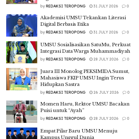
by
REDAKSI TEROPONG
31 JULY 2026
0
Akademisi UMSU Tekankan Literasi
Digital Berbasis Etika
by
REDAKSI TEROPONG
31 JULY 2026
0
UMSU Sosialisasikan SatuMu, Perkuat
Integrasi Data Warga Muhammadiyah
by
REDAKSI TEROPONG
28 JULY 2026
0
Juara III Monolog PEKSIMIDA Sumut,
Mahasiswa FKIP UMSU Ingin Terus
Hidupkan Sastra
by
REDAKSI TEROPONG
26 JULY 2026
0
Momen Haru, Rektor UMSU Bacakan
Puisi untuk “Ayah”
by
REDAKSI TEROPONG
28 JULY 2026
0
Empat Pilar Baru UMSU Menuju
Kampus Unggul Dunia