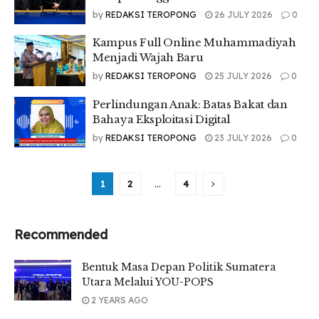
by
REDAKSI TEROPONG
26 JULY 2026
0
Kampus Full Online Muhammadiyah
Menjadi Wajah Baru
by
REDAKSI TEROPONG
25 JULY 2026
0
Perlindungan Anak: Batas Bakat dan
Bahaya Eksploitasi Digital
by
REDAKSI TEROPONG
23 JULY 2026
0
1
2
…
4
Recommended
Bentuk Masa Depan Politik Sumatera
Utara Melalui YOU-POPS
2 YEARS AGO