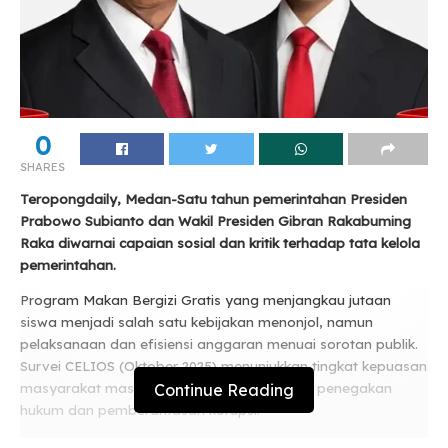
0
SHARES
Teropongdaily, Medan-Satu tahun pemerintahan Presiden
Prabowo Subianto dan Wakil Presiden Gibran Rakabuming
Raka diwarnai capaian sosial dan kritik terhadap tata kelola
pemerintahan.
Program Makan Bergizi Gratis yang menjangkau jutaan
siswa menjadi salah satu kebijakan menonjol, namun
pelaksanaan dan efisiensi anggaran menuai sorotan publik.
Survei CELIOS (Oktober 2025) menunjukkan tingkat kepuasan
Continue Reading
masyarakat masih rendah, terutama dalam penegakan
hukum dan pemberantasan korupsi.