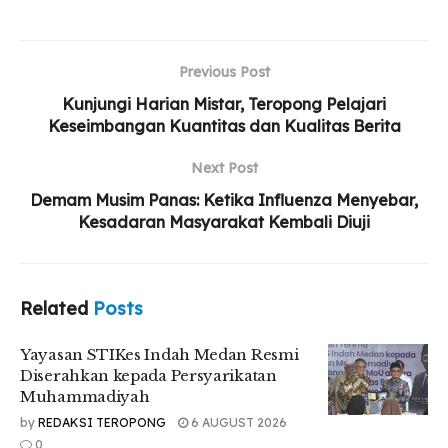
Related
Posts
Yayasan STIKes Indah Medan Resmi Diserahkan
Previous Post
kepada Persyarikatan Muhammadiyah
Kunjungi Harian Mistar, Teropong Pelajari
UMSU Perkuat Relawan Gerakan Kebajikan
Keseimbangan Kuantitas dan Kualitas Berita
Pancasila Lewat Aksi Nyata
Next Post
Talkshow dan Seminar FISIP UMSU Bahas
Pemanfaatan Media Sosial dalam Perspektif
Demam Musim Panas: Ketika Influenza Menyebar,
Hukum
Kesadaran Masyarakat Kembali Diuji
Related
Posts
Pengamat politik Universitas Muhammadiyah Sumatera
Utara (UMSU), Shohibul Anshor Siregar, menilai persoalan
Yayasan STIKes Indah Medan Resmi
utama bukan pada program, tetapi pada lemahnya tata
Diserahkan kepada Persyarikatan
kelola dan pengawasan di daerah.
Muhammadiyah
by
REDAKSI TEROPONG
6 AUGUST 2026
“Fenomena permissive governance ini menunjukkan adanya
0
pembiaran struktural oleh otoritas. Jika tidak segera