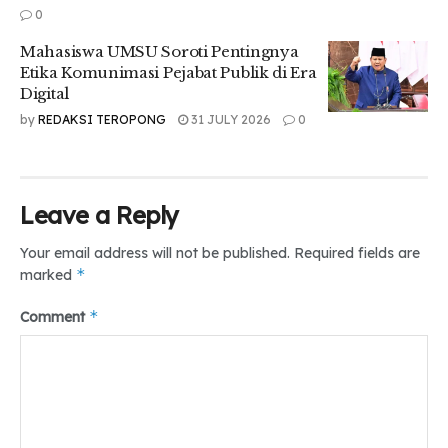
Tren penurunan kepuasan publik juga mencerminkan pola
0
serupa dengan awal pemerintahan Jokowi. Para pengamat
Mahasiswa UMSU Soroti Pentingnya
menekankan, tahun kedua akan menjadi ujian penting bagi
Etika Komunimasi Pejabat Publik di Era
Prabowo-Gibran untuk memperkuat transparansi dan
Digital
reformasi birokrasi agar kepercayaan publik tidak terus
by
REDAKSI TEROPONG
31 JULY 2026
0
menurun.
Tr: Winda Metri
Leave a Reply
Sumber Foto: beritasatu.com
Your email address will not be published.
Required fields are
Tags:
*
marked
#umsu #politik #prabowo #gibran #statecapture #medan
#teropongdaily
*
Comment