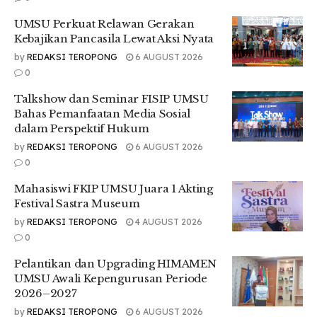
dibenahi, risiko state capture bisa meluas hingga ke pusat,”
UMSU Perkuat Relawan Gerakan
ungkapnya pada kru Teropong saat diwawancarai, Jumat
Kebajikan Pancasila Lewat Aksi Nyata
(24/101/2025).
by
REDAKSI TEROPONG
6 AUGUST 2026
Shohibul menambahkan bahwa keberhasilan pembangunan
0
sosial tidak akan berarti tanpa perbaikan sistem tata kelola
Talkshow dan Seminar FISIP UMSU
yang bersih.
Bahas Pemanfaatan Media Sosial
“Pembangunan yang tampak berhasil di permukaan tidak
dalam Perspektif Hukum
akan punya makna jika tata kelola dan integritas pejabat
by
REDAKSI TEROPONG
6 AUGUST 2026
publiknya rapuh. Masyarakat butuh bukti nyata bahwa
0
pemerintah bekerja dengan transparan dan adil,” ujarnya.
Mahasiswi FKIP UMSU Juara 1 Akting
Terakhir, ia menyampaikan pentingnya keteladanan moral
Festival Sastra Museum
dalam kepemimpinan publik di tengah kondisi politik yang
by
REDAKSI TEROPONG
4 AUGUST 2026
kian pragmatis.
0
“Pemimpin tidak cukup hanya hadir secara simbolik. Ia harus
Pelantikan dan Upgrading HIMAMEN
menunjukkan komitmen nyata terhadap etika kekuasaan dan
UMSU Awali Kepengurusan Periode
keberpihakan pada rakyat kecil. Tanpa itu, demokrasi hanya
2026–2027
tinggal slogan,” pungkasnya.
by
REDAKSI TEROPONG
6 AUGUST 2026