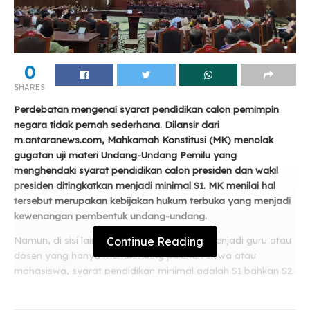
0
SHARES
Perdebatan mengenai syarat pendidikan calon pemimpin
negara tidak pernah sederhana. Dilansir dari
m.antaranews.com, Mahkamah Konstitusi (MK) menolak
gugatan uji materi Undang-Undang Pemilu yang
menghendaki syarat pendidikan calon presiden dan wakil
presiden ditingkatkan menjadi minimal S1. MK menilai hal
tersebut merupakan kebijakan hukum terbuka yang menjadi
kewenangan pembentuk undang-undang.
Continue Reading
Namun, di sisi lain, fakta berbicara. Untuk menjadi guru atau
dosen yang hanya membimbing puluhan siswa atau
mahasiswa, syarat pendidikan minimal adalah S1 bahkan S2.
Lalu, mengapa untuk memimpin jutaan rakyat dan
mengelola negara, ijazah Sekolah Menengah Atas (SMA)