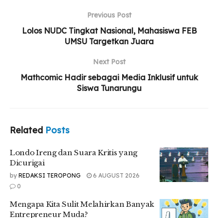
sederajat dianggap cukup? Pertanyaan inilah yang
Previous Post
memunculkan perdebatan serius.
Lolos NUDC Tingkat Nasional, Mahasiswa FEB
Related
Posts
UMSU Targetkan Juara
Londo Ireng dan Suara Kritis yang Dicurigai
Next Post
Mathcomic Hadir sebagai Media Inklusif untuk
Mengapa Kita Sulit Melahirkan Banyak
Siswa Tunarungu
Entrepreneur Muda?
Tambang Ilegal Subur, Negara Terus Kebobolan
Related
Posts
Londo Ireng dan Suara Kritis yang
Tentu ini bukan soal meremehkan lulusan SMA. Banyak
Dicurigai
lulusan SMA yang cerdas, berprestasi, dan memiliki bakat
by
REDAKSI TEROPONG
6 AUGUST 2026
kepemimpinan. Akan tetapi, kita harus objektif: tanggung
0
jawab seorang kepala negara jauh lebih berat daripada
sekadar mengajar di ruang kelas. Presiden dituntut
Mengapa Kita Sulit Melahirkan Banyak
menghadapi persoalan hukum, diplomasi internasional,
Entrepreneur Muda?