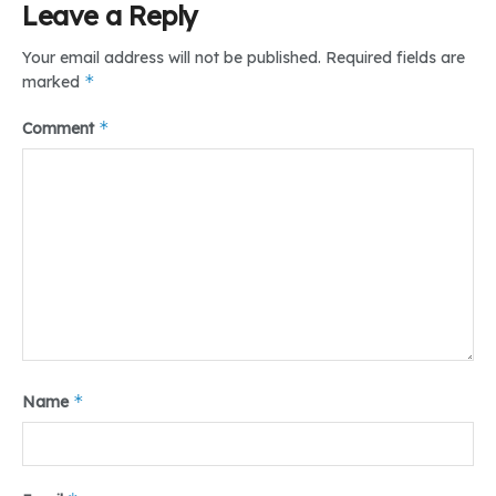
Leave a Reply
mengapa profesi-profesi lain kita atur dengan ketat, tetapi
mengapa justru begitu longgar untuk syarat pendidikan
Your email address will not be published.
Required fields are
pemimpin negara?
*
marked
Tr: Dwy Amanda
*
Comment
Tags:
#Debat#Umsu#Medan#DailyTeropong
*
Name