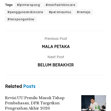
Tags:
#lpmteropong
#manfaatskincare
#penggunaanskincare
#persmaumsu
#remaja
#teropongonline
Previous Post
MALA PETAKA
Next Post
BELUM BERAKHIR
Related
Posts
Revisi UU Pemilu Masuk Tahap
Pembahasan, DPR Targetkan
Pengesahan Akhir 2026