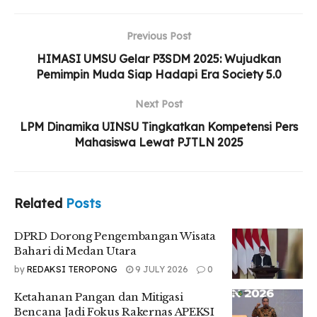
Medan Utara
Ketahanan Pangan dan Mitigasi Bencana Jadi
Previous Post
Fokus Rakernas APEKSI 2026
HIMASI UMSU Gelar P3SDM 2025: Wujudkan
Pemimpin Muda Siap Hadapi Era Society 5.0
Indibiz Dorong Pelaku Hospitality Medan
Kuasai Data Lewat Workshop Beyond the
Next Post
Booking
LPM Dinamika UINSU Tingkatkan Kompetensi Pers
Mahasiswa Lewat PJTLN 2025
“Untuk kasus ISPA di Sumut, khususnya pada tahun 2025,
cenderung mengalami peningkatan dari bulan Januari
Related
Posts
hingga Juli 2025,” ujarnya kepada kru Teropong saat
diwawancarai, Sabtu (18/10/2025).
DPRD Dorong Pengembangan Wisata
Bahari di Medan Utara
Faisal menjelaskan, berdasarkan laporan rutin dari 33
by
REDAKSI TEROPONG
9 JULY 2026
0
kabupaten/kota, total kasus ISPA di Sumut sepanjang
Januari hingga Juli 2025 telah mencapai 357.484 jiwa.
Ketahanan Pangan dan Mitigasi
“Berdasarkan laporan rutin dari 33 kabupaten/kota, total
Bencana Jadi Fokus Rakernas APEKSI