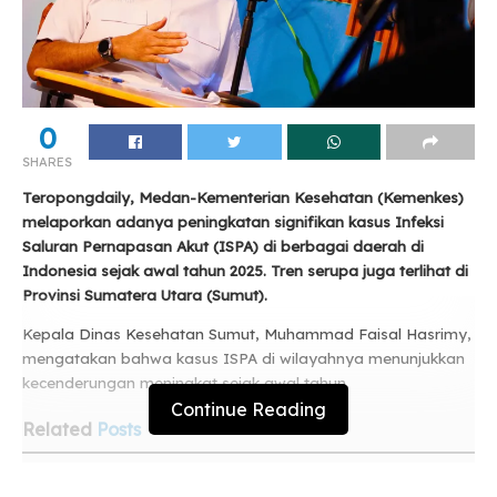
0
SHARES
Teropongdaily, Medan-Kementerian Kesehatan (Kemenkes)
melaporkan adanya peningkatan signifikan kasus Infeksi
Saluran Pernapasan Akut (ISPA) di berbagai daerah di
Indonesia sejak awal tahun 2025. Tren serupa juga terlihat di
Provinsi Sumatera Utara (Sumut).
Kepala Dinas Kesehatan Sumut, Muhammad Faisal Hasrimy,
mengatakan bahwa kasus ISPA di wilayahnya menunjukkan
kecenderungan meningkat sejak awal tahun.
Continue Reading
Related
Posts
DPRD Dorong Pengembangan Wisata Bahari di