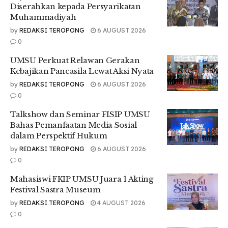
Diserahkan kepada Persyarikatan
Ia juga menyoroti perubahan peran media yang dinilai tidak
Muhammadiyah
lagi berpihak pada gerakan rakyat.
by
REDAKSI TEROPONG
6 AUGUST 2026
“Media hari ini tidak lagi menjadi alat untuk melawan atau
0
mengontrol kekuasaan, tetapi justru sudah menjadi bagian
dari kekuatan yang bekerja sama dengan rezim. Bahkan
UMSU Perkuat Relawan Gerakan
sebagian besar sudah berpihak dan tidak lagi berdiri di
Kebajikan Pancasila Lewat Aksi Nyata
kepentingan rakyat,” katanya.
by
REDAKSI TEROPONG
6 AUGUST 2026
0
Lebih lanjut, Irawanto menjelaskan bahwa pelemahan
gerakan tidak hanya dilakukan secara represif, tetapi juga
Talkshow dan Seminar FISIP UMSU
melalui cara-cara yang lebih halus seperti kooptasi atau
Bahas Pemanfaatan Media Sosial
“pembungkaman dari dalam”.
dalam Perspektif Hukum
by
REDAKSI TEROPONG
6 AUGUST 2026
“Pemberangusan itu bukan hanya dengan cara-cara
0
terbuka, tetapi juga dengan cara ‘diinapkan’, di mana
gerakan itu dilemahkan dari dalam. Ini yang justru
Mahasiswi FKIP UMSU Juara 1 Akting
berbahaya, karena secara perlahan menghilangkan daya
Festival Sastra Museum
kritis dan semangat perlawanan,” jelasnya.
by
REDAKSI TEROPONG
4 AUGUST 2026
Ia juga menyinggung kondisi gerakan mahasiswa yang
0
dinilai ikut terdampak, sehingga kehilangan momentum dan