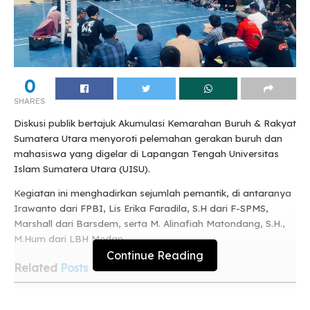
0
SHARES
Diskusi publik bertajuk Akumulasi Kemarahan Buruh & Rakyat
Sumatera Utara menyoroti pelemahan gerakan buruh dan
mahasiswa yang digelar di Lapangan Tengah Universitas
Islam Sumatera Utara (UISU).
Kegiatan ini menghadirkan sejumlah pemantik, di antaranya
Irawanto dari FPBI, Lis Erika Faradila, S.H dari F-SPMS,
Marshall dari Barsdem, serta M. Alinafiah Matondang, S.H.,
M.Hum dari LBH Medan.
Continue Reading
Related
Posts
Daffa Khairi Raih Duta Genre, Bukan Sekadar