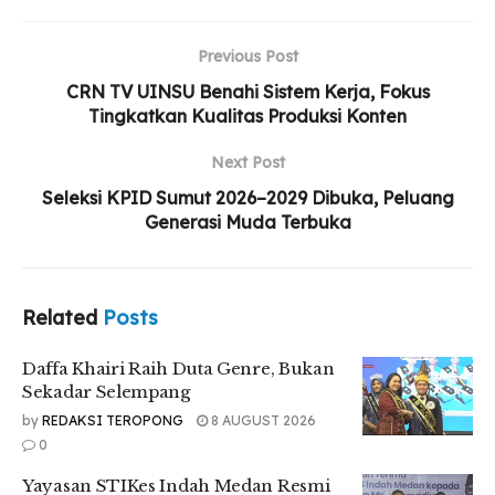
Selempang
Yayasan STIKes Indah Medan Resmi Diserahkan
Previous Post
kepada Persyarikatan Muhammadiyah
CRN TV UINSU Benahi Sistem Kerja, Fokus
Tingkatkan Kualitas Produksi Konten
UMSU Perkuat Relawan Gerakan Kebajikan
Pancasila Lewat Aksi Nyata
Next Post
Seleksi KPID Sumut 2026–2029 Dibuka, Peluang
Generasi Muda Terbuka
Dalam pemaparannya, Irawanto menegaskan bahwa
pelemahan gerakan buruh tidak terjadi secara alami,
melainkan melalui proses yang sistematis dan terstruktur.
Related
Posts
“Dalam beberapa tahun terakhir kita bisa melihat bahwa
Daffa Khairi Raih Duta Genre, Bukan
pemberangusan gerakan itu terjadi secara masif dan
Sekadar Selempang
sistematis. Ini bukan sesuatu yang kebetulan, tetapi
by
REDAKSI TEROPONG
8 AUGUST 2026
memang ada upaya yang terus dilakukan untuk
0
melemahkan kekuatan gerakan buruh,” ujarnya, Rabu
(15/4/2026).
Yayasan STIKes Indah Medan Resmi