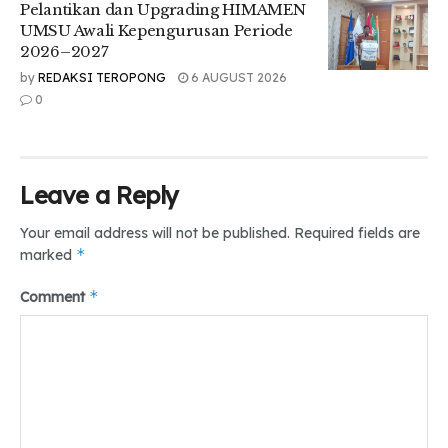
Pelantikan dan Upgrading HIMAMEN
kekuatan dalam melakukan perlawanan sosial.
UMSU Awali Kepengurusan Periode
“Gerakan mahasiswa hari ini boleh dibilang kehilangan
2026–2027
momentum, karena basis gerakannya sudah dihabisi dari
by
REDAKSI TEROPONG
6 AUGUST 2026
luar kampus. Kita seperti kembali ke titik nol, dan ini harus
0
jadi refleksi bersama bahwa kondisi ini tidak bisa terus
dibiarkan,” tegasnya.
Tr: Rifky & Rani
Leave a Reply
Tags:
#Diskusi#Publik#Medan#Umsu#DailyTeropong
Your email address will not be published.
Required fields are
*
marked
*
Comment