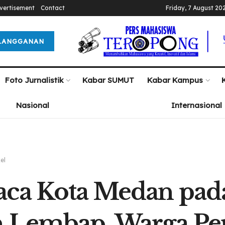
vertisement
Contact
Friday, 7 August 20
LANGGANAN
Foto Jurnalistik
Kabar SUMUT
Kabar Kampus
Nasional
Internasional
kel
ca Kota Medan pada 
 Lembap, Warga Pe