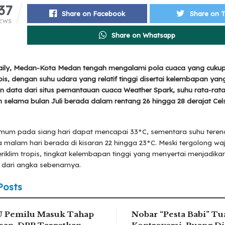
37
Share on Facebook
Share on T
EWS
Share on Whatsapp
ily, Medan-Kota Medan tengah mengalami pola cuaca yang cukup
pis, dengan suhu udara yang relatif tinggi disertai kelembapan ya
 data dari situs pemantauan cuaca Weather Spark, suhu rata-rata 
selama bulan Juli berada dalam rentang 26 hingga 28 derajat Cel
mum pada siang hari dapat mencapai 33°C, sementara suhu tere
a malam hari berada di kisaran 22 hingga 23°C. Meski tergolong wa
iklim tropis, tingkat kelembapan tinggi yang menyertai menjadika
 dari angka sebenarnya.
Posts
U Pemilu Masuk Tahap
Nobar “Pesta Babi” Tu