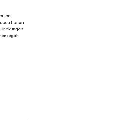
bulan,
cuaca harian
 lingkungan
 mencegah