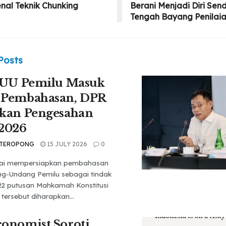
al Teknik Chunking
Berani Menjadi Diri Sendi
Tengah Bayang Penilaia
Posts
 UU Pemilu Masuk
 Pembahasan, DPR
tkan Pengesahan
 2026
 TEROPONG
15 JULY 2026
0
lai mempersiapkan pembahasan
ang-Undang Pemilu sebagai tindak
 22 putusan Mahkamah Konstitusi
 tersebut diharapkan...
onomist Soroti