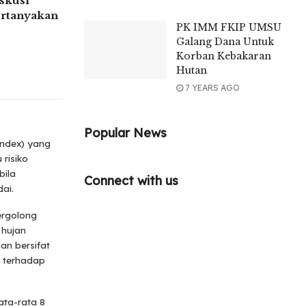
skusi
rtanyakan
PK IMM FKIP UMSU
Galang Dana Untuk
Korban Kebakaran
Hutan
7 YEARS AGO
Popular News
index) yang
risiko
bila
Connect with us
ai.
ergolong
 hujan
an bersifat
n terhadap
ata-rata 8