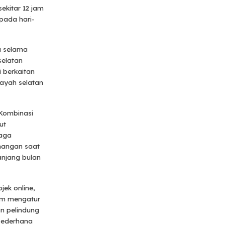
ekitar 12 jam
pada hari-
a selama
selatan
i berkaitan
ayah selatan
 Kombinasi
ut
jaga
nangan saat
anjang bulan
jek online,
lam mengatur
an pelindung
sederhana