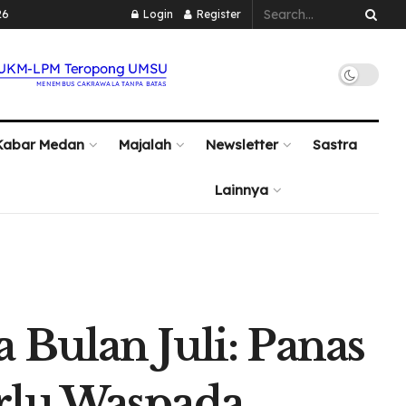
26
Login
Register
Kabar Medan
Majalah
Newsletter
Sastra
Lainnya
Bulan Juli: Panas
rlu Waspada