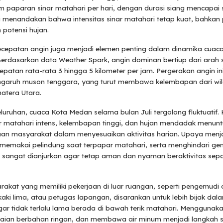
m paparan sinar matahari per hari, dengan durasi siang mencapai s
ni menandakan bahwa intensitas sinar matahari tetap kuat, bahkan 
 potensi hujan.
ecepatan angin juga menjadi elemen penting dalam dinamika cuac
 Berdasarkan data Weather Spark, angin dominan bertiup dari arah 
patan rata-rata 3 hingga 5 kilometer per jam. Pergerakan angin in
garuh muson tenggara, yang turut membawa kelembapan dari wil
atera Utara.
luruhan, cuaca Kota Medan selama bulan Juli tergolong fluktuatif.
r matahari intens, kelembapan tinggi, dan hujan mendadak menunt
aan masyarakat dalam menyesuaikan aktivitas harian. Upaya men
 memakai pelindung saat terpapar matahari, serta menghindari ge
s sangat dianjurkan agar tetap aman dan nyaman beraktivitas sep
akat yang memiliki pekerjaan di luar ruangan, seperti pengemudi o
ki lima, atau petugas lapangan, disarankan untuk lebih bijak da
gar tidak terlalu lama berada di bawah terik matahari. Menggunak
kaian berbahan ringan, dan membawa air minum menjadi langkah 