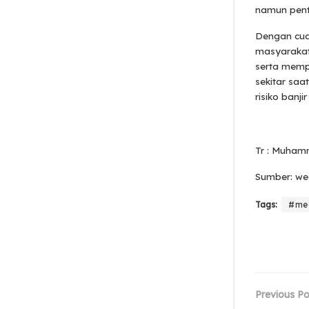
namun pent
Dengan cua
masyarakat 
serta memp
sekitar saa
risiko banji
Tr : Muhamm
Sumber: we
Tags:
#me
Previous Po