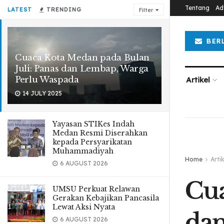
Tentang
Ad
LATEST
TRENDING
Filter
BER
Cuaca Kota Medan pada Bulan
Juli: Panas dan Lembap, Warga
Perlu Waspada
Artikel
14 JULY 2025
Yayasan STIKes Indah
Medan Resmi Diserahkan
kepada Persyarikatan
Muhammadiyah
Home
Arti
6 AUGUST 2026
Cua
UMSU Perkuat Relawan
Gerakan Kebajikan Pancasila
Lewat Aksi Nyata
dan
6 AUGUST 2026