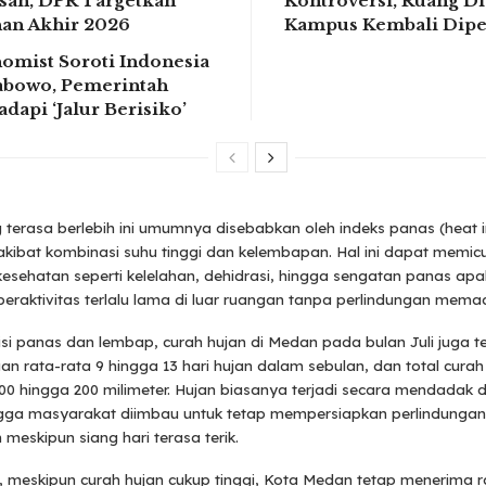
an, DPR Targetkan
Kontroversi, Ruang Di
an Akhir 2026
Kampus Kembali Dipe
omist Soroti Indonesia
rabowo, Pemerintah
adapi ‘Jalur Berisiko’
terasa berlebih ini umumnya disebabkan oleh indeks panas (heat 
kibat kombinasi suhu tinggi dan kelembapan. Hal ini dapat memicu 
sehatan seperti kelelahan, dehidrasi, hingga sengatan panas apa
eraktivitas terlalu lama di luar ruangan tanpa perlindungan memad
isi panas dan lembap, curah hujan di Medan pada bulan Juli juga t
gan rata-rata 9 hingga 13 hari hujan dalam sebulan, dan total curah
0 hingga 200 milimeter. Hujan biasanya terjadi secara mendadak d
ingga masyarakat diimbau untuk tetap mempersiapkan perlindunga
 meskipun siang hari terasa terik.
 meskipun curah hujan cukup tinggi, Kota Medan tetap menerima r