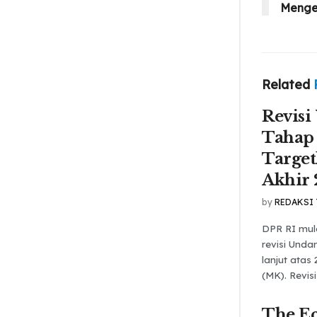
Mengen
Related
Revisi
Tahap
Targe
Akhir
by
REDAKSI
DPR RI mu
revisi Und
lanjut atas
(MK). Revisi
The Ec