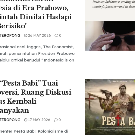
sia di Era Prabowo,
ntah Dinilai Hadapi
Berisiko’
 TEROPONG
26 MAY 2026
0
nasional asal Inggris, The Economist,
arah pemerintahan Presiden Prabowo
alui artikel berjudul “Indonesia is on
“Pesta Babi” Tuai
versi, Ruang Diskusi
s Kembali
tanyakan
 TEROPONG
17 MAY 2026
0
nter Pesta Babi: Kolonialisme di