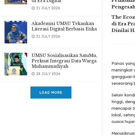
Pembahas
di Era Digital
Pengesah
31 JULY 2026
The Econ
Akademisi UMSU Tekankan
di Era P
Literasi Digital Berbasis Etika
Dinilai H
31 JULY 2026
UMSU Sosialisasikan SatuMu,
Perkuat Integrasi Data Warga
Panas yang 
Muhammadiyah
meningkat a
28 JULY 2026
gangguan ke
seseorang b
LOAD MORE
Selain kond
tinggi, den
mencapai 10
lokal, seh
cuaca hujan
Menariknya,