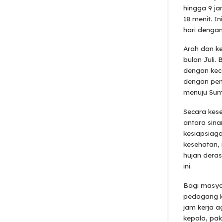
hingga 9 ja
18 menit. I
hari dengan
Arah dan k
bulan Juli.
dengan kece
dengan pen
menuju Sum
Secara kese
antara sina
kesiapsiag
kesehatan,
hujan dera
ini.
Bagi masyar
pedagang ka
jam kerja a
kepala, pa