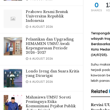
0
1
SHARES
VI
Prabowo Resmi Bentuk
Universitas Republik
Indonesia
6 AUGUST 2026
Teropongda
wilayah tro
Pelantikan dan Upgrading
HIMAMEN UMSU Awali
Berdasarkan
Kepengurusan Periode
Kota Medan 
2026–2027
(14/07/25).
6 AUGUST 2026
Suhu maksi
terjadi pad
Londo Ireng dan Suara Kritis
kawasan ber
yang Dicurigai
lebih panas
6 AUGUST 2026
Related
Mahasiswa UMSU Soroti
Pentingnya Etika
Revisi U
Komunimasi Pejabat Publik