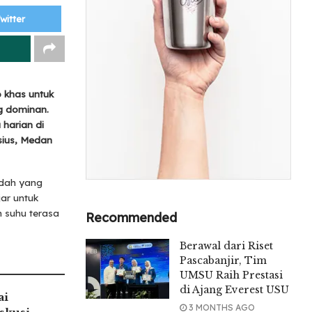
witter
 khas untuk
ng dominan.
harian di
sius, Medan
ndah yang
jar untuk
n suhu terasa
Recommended
Berawal dari Riset
Pascabanjir, Tim
UMSU Raih Prestasi
di Ajang Everest USU
ai
3 MONTHS AGO