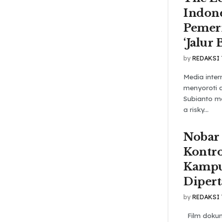
Indone
Pemeri
‘Jalur 
by
REDAKSI
Media inter
menyoroti 
Subianto mel
a risky...
Nobar 
Kontro
Kampu
Diper
by
REDAKSI
Film dokume