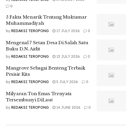
cek fakta dengan cekfakta.com yang diinisiasi oleh berbagai
0
media indonesia yang terus bergotong royong menjernihkan
5 Fakta Menarik Tentang Muktamar
informasi yang diterima masyarakat, termasuk informasi
Muhammadiyah
saat Pilkada berlangsung.
by
REDAKSI TEROPONG
17 JULY 2026
0
Mengenal 7 Setan Desa Di Salah Satu
Buku D.N. Aidit
by
REDAKSI TEROPONG
13 JULY 2026
0
Mangrove Sebagai Benteng Terbaik
Pesisir Kita
by
REDAKSI TEROPONG
5 JULY 2026
0
Milyaran Ton Emas Ternyata
Tersembunyi DiLaut
by
REDAKSI TEROPONG
14 JUNE 2026
0