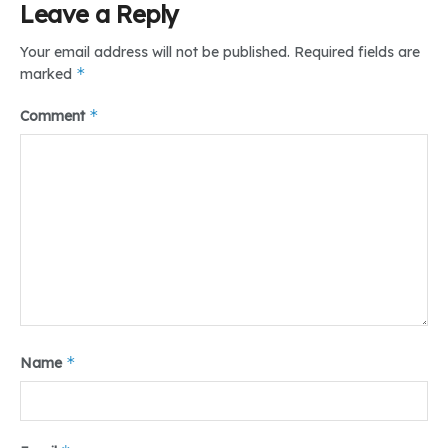
Frendy Zebua juga menyampaikan mengenai antisipasi
Leave a Reply
penyebaran hoaks menjelang Pilkada 27 November 2024.
Your email address will not be published.
Required fields are
“Untuk saat ini total ada 131 media lokal dan nasional yang
*
marked
terlibat dalam kerja besar patroli hoaks di media sosial.
Sebanyak 25 media merupakan mitra CekFakta.com yang
*
Comment
sudah terlibat sejak pendirian gerakan kolaborasi 2019,”
ujarnya.
Tr : Sulistianty Fay Siregar
Tags:
#hoax
#medan
#pilkada
#umsu
teropongdaily
*
Name