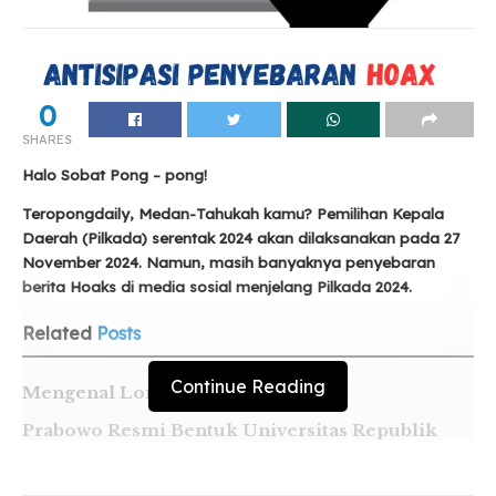
0
SHARES
Halo Sobat Pong – pong!
Teropongdaily, Medan-Tahukah kamu? Pemilihan Kepala
Daerah (Pilkada) serentak 2024 akan dilaksanakan pada 27
November 2024. Namun, masih banyaknya penyebaran
berita Hoaks di media sosial menjelang Pilkada 2024.
Related
Posts
Continue Reading
Mengenal Londo Ireng
Prabowo Resmi Bentuk Universitas Republik
Indonesia
5 Fakta Menarik Tentang Muktamar