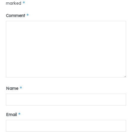
*
marked
*
Comment
Tr : Dedek Febrianto
Tags:
#infografik #kepercayaan #diri #medan #UMSU
#teropongdaily
*
Name
*
Email