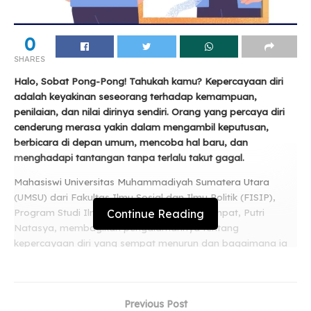
0
SHARES
Halo, Sobat Pong-Pong!
Tahukah kamu? Kepercayaan diri
adalah keyakinan seseorang terhadap kemampuan,
penilaian, dan nilai dirinya sendiri. Orang yang percaya diri
cenderung merasa yakin dalam mengambil keputusan,
berbicara di depan umum, mencoba hal baru, dan
menghadapi tantangan tanpa terlalu takut gagal.
Mahasiswi Universitas Muhammadiyah Sumatera Utara
(UMSU) dari Fakultas Ilmu Sosial dan Ilmu Politik (FISIP),
Continue Reading
Program Studi Ilmu Komunikasi semester empat, Putri
Natasya, membagikan pengalamannya tentang
kepercayaan diri yang sempat menurun dan bagaimana ia
mengatasinya.
Related
Posts
Previous Post