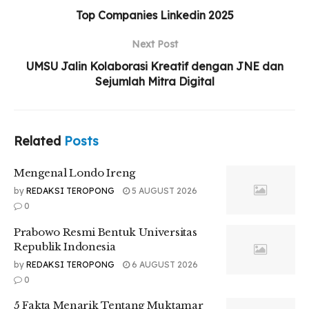
Mengenal Londo Ireng
Top Companies Linkedin 2025
Prabowo Resmi Bentuk Universitas Republik
Next Post
Indonesia
UMSU Jalin Kolaborasi Kreatif dengan JNE dan
5 Fakta Menarik Tentang Muktamar
Sejumlah Mitra Digital
Muhammadiyah
Related
Posts
“Ya, tentu saja saya pernah mengalami masa-masa sulit
Mengenal Londo Ireng
dengan kepercayaan diri yang rendah. Saat itu, saya
by
REDAKSI TEROPONG
5 AUGUST 2026
mencoba untuk merenung dan mengevaluasi diri. Saya juga
0
mencari dukungan dari teman dan keluarga, serta
mengambil langkah kecil untuk memperbaiki diri, seperti
Prabowo Resmi Bentuk Universitas
mengikuti kursus untuk meningkatkan keterampilan,”
Republik Indonesia
katanya.
by
REDAKSI TEROPONG
6 AUGUST 2026
0
Ia juga menyampaikan saran kepada kita yang sedang
merasa kurang percaya diri.
5 Fakta Menarik Tentang Muktamar