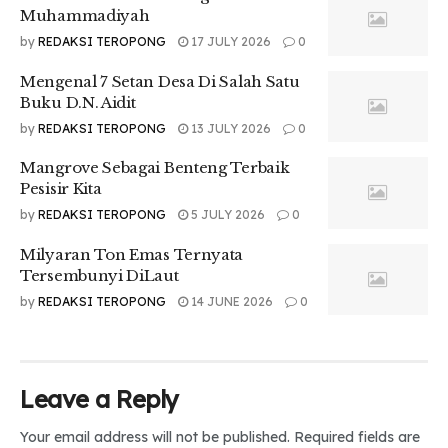
Muhammadiyah
“Saya sarankan untuk mulai dengan menerima diri sendiri
serta mengenali kelebihan dan kekurangan. Cobalah keluar
by
REDAKSI TEROPONG
17 JULY 2026
0
dari zona nyaman secara perlahan, dan jangan ragu untuk
Mengenal 7 Setan Desa Di Salah Satu
meminta dukungan dari orang lain. Ingat, kepercayaan diri
Buku D.N. Aidit
adalah sesuatu yang bisa dibangun seiring waktu,” ujarnya.
by
REDAKSI TEROPONG
13 JULY 2026
0
Berikut langkah menambah kepercayaan diri:
Mangrove Sebagai Benteng Terbaik
Pesisir Kita
by
REDAKSI TEROPONG
5 JULY 2026
0
Milyaran Ton Emas Ternyata
Tersembunyi DiLaut
by
REDAKSI TEROPONG
14 JUNE 2026
0
Leave a Reply
Your email address will not be published.
Required fields are