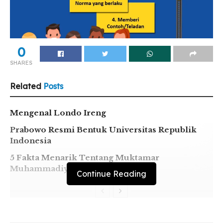
0
SHARES
Related
Posts
Mengenal Londo Ireng
Prabowo Resmi Bentuk Universitas Republik
Indonesia
5 Fakta Menarik Tentang Muktamar
Muhammadiyah
Continue Reading
Teropongonline, Medan-Kata KKN pastinya sudah sangat