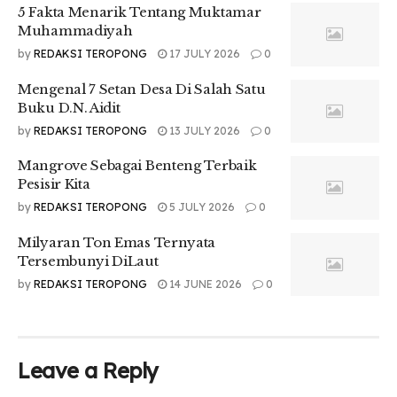
5 Fakta Menarik Tentang Muktamar
Muhammadiyah
Indonesia merupakan negara yang memiliki
berbagai macam suku, ras, budaya dan
by
REDAKSI TEROPONG
17 JULY 2026
0
agama. Sebagai mahasiswa yang sudah
Mengenal 7 Setan Desa Di Salah Satu
mengetahui hal ini hendaknya dapat bersikap
Buku D.N. Aidit
sopan dan santun terhadap para tetua atau
by
REDAKSI TEROPONG
13 JULY 2026
0
petinggi desa dan dapat menghargai yang
Mangrove Sebagai Benteng Terbaik
lebih mudah tanpa memandang agama,
Pesisir Kita
gender, ras, suku dan golongan dalam
by
REDAKSI TEROPONG
5 JULY 2026
0
kehidupan bermasyarakat.
Milyaran Ton Emas Ternyata
Menghormati adat serta budaya yang ada
Tersembunyi DiLaut
pada masyarakat setempat.
by
REDAKSI TEROPONG
14 JUNE 2026
0
Sangat penting bagi anda seorang mahasiswa
agar senantiasa menghormati budaya yang
berlaku didaerah tempat anda KKN.
Leave a Reply
Menghargai norma yang ada pada