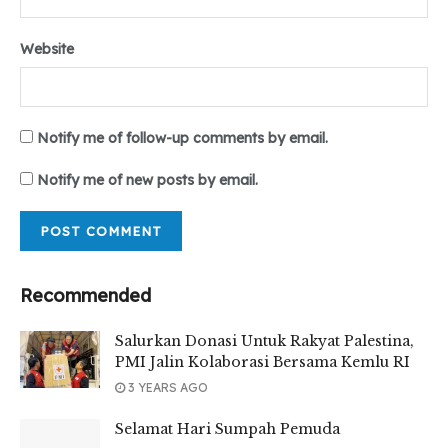
hendaknya menjadi contoh yang baik di dalam
masyarakat.
Website
Tr : Yowana Fadhilah
Editor : Mhd. Iqbal
Notify me of follow-up comments by email.
Tags:
#infografis
#kkn2021
#lpmteropong
Notify me of new posts by email.
#persmaumsu
#teropongonline
#umsumedan
Recommended
Salurkan Donasi Untuk Rakyat Palestina,
PMI Jalin Kolaborasi Bersama Kemlu RI
3 YEARS AGO
Selamat Hari Sumpah Pemuda