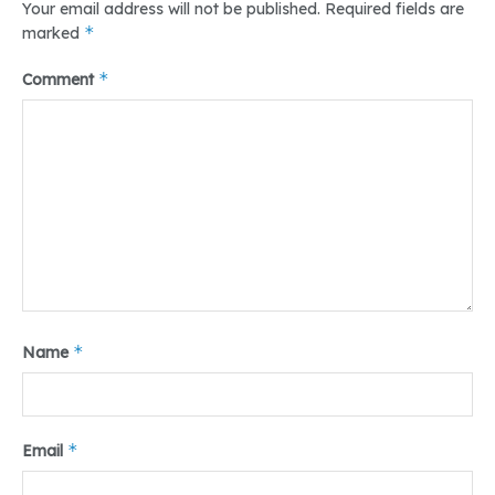
Your email address will not be published.
Required fields are
masyarakat desa
*
marked
*
Menghargai norma – norma serta aturan yang
Comment
berlaku juga penting bagi anda yang ingin
mengabdi didaerah tersebut.
Memberi keteladanan pada masyarakat
Sebagai mahasiswa yang ingin mengabdikan
diri perlu memberi contoh yang baik dalam
kehidupan sosial kemasyarakatan, agama dan
lainnya.
*
Name
Itulah 4 kebiasaan baik atau tata krama ya g
hendaknya kita terapkan ketika sedang
melakukan kegiatan KKN, Agar tidak terjadi
*
Email
hal-hal yang tidak diinginkan. Sebagai
mahasiswa yang merupakan kaum terpelajar