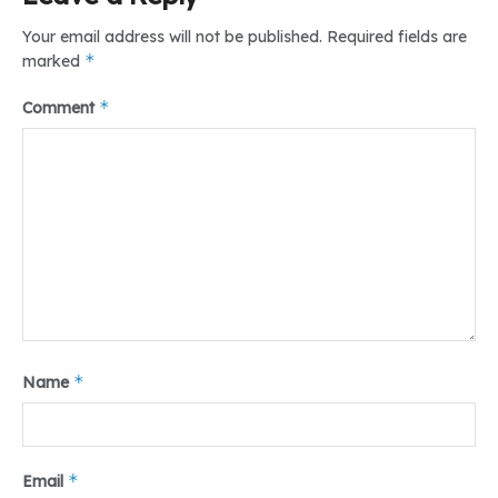
Your email address will not be published.
Required fields are
*
marked
*
Comment
*
Name
Berjualan di pinggiran jalan tidak membuat Kerang Rebus
Abadi sepi pengunjung. Bahkan beberapa pejabat tinggi
*
Email