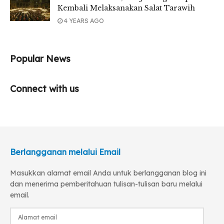
Kembali Melaksanakan Salat Tarawih
4 YEARS AGO
Popular News
Connect with us
Berlangganan melalui Email
Masukkan alamat email Anda untuk berlangganan blog ini
dan menerima pemberitahuan tulisan-tulisan baru melalui
email.
“Rasanya enak, sudah sering juga kemari bersama keluarga,
Alamat
langgananlah, karena harganya juga terjangkau, tempatnya
email