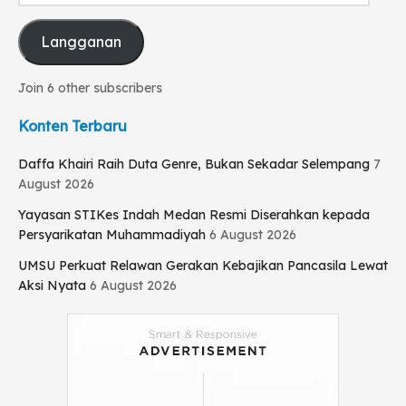
bersih juga dan pelayanannya baik yang paling penting,”
ungkapnya.
Langganan
Kerang rebus legendaris tersebut pun buka mulai pukul 17.00
Join 6 other subscribers
WIB hingga 23.00 WIB setiap harinya.
Tr : Mhd. Iqbal
Konten Terbaru
Daffa Khairi Raih Duta Genre, Bukan Sekadar Selempang
7
August 2026
Yayasan STIKes Indah Medan Resmi Diserahkan kepada
Persyarikatan Muhammadiyah
6 August 2026
UMSU Perkuat Relawan Gerakan Kebajikan Pancasila Lewat
Aksi Nyata
6 August 2026