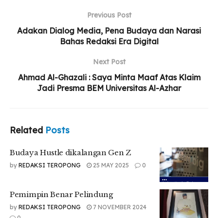
Previous Post
Budaya Hustle dikalangan Gen Z
Adakan Dialog Media, Pena Budaya dan Narasi
Pemimpin Benar Pelindung
Bahas Redaksi Era Digital
Siapa Roehana Koeddoes?
Next Post
Ahmad Al-Ghazali : Saya Minta Maaf Atas Klaim
Jadi Presma BEM Universitas Al-Azhar
Related
Posts
Budaya Hustle dikalangan Gen Z
by
REDAKSI TEROPONG
25 MAY 2025
0
Pemimpin Benar Pelindung
by
REDAKSI TEROPONG
7 NOVEMBER 2024
0