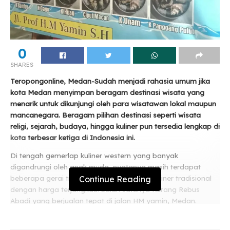
0
SHARES
Teropongonline, Medan-Sudah menjadi rahasia umum jika
kota Medan menyimpan beragam destinasi wisata yang
menarik untuk dikunjungi oleh para wisatawan lokal maupun
mancanegara. Beragam pilihan destinasi seperti wisata
religi, sejarah, budaya, hingga kuliner pun tersedia lengkap di
kota terbesar ketiga di Indonesia ini.
Di tengah gemerlap kuliner western yang banyak
digandrungi oleh anak muda, nyatanya masih terdapat
Continue Reading
beberapa gerai tradisional yang menjual kuliner tradisional
dengan harga terjangkau. Salah satunya Kerang Rebus
Abadi yang berjualan tepat di jalan HM yamin, Medan.
Related
Posts