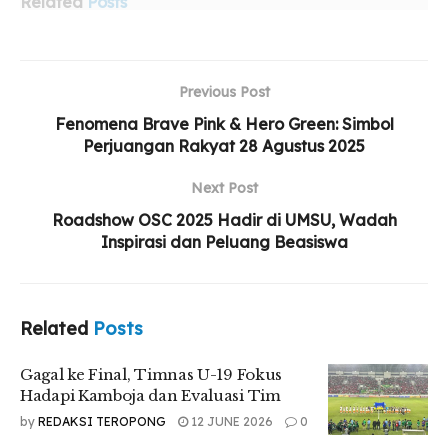
Related
Posts
Gagal ke Final, Timnas U-19 Fokus Hadapi
Kamboja dan Evaluasi Tim
Previous Post
Demo PLN Sumut: Mahasiswa Tolak Narasi
Fenomena Brave Pink & Hero Green: Simbol
Cuaca sebagai Penyebab Blackout
Perjuangan Rakyat 28 Agustus 2025
Pengelola Wisata Keluhkan Kerugian Akibat Mati
Next Post
Lampu Hingga 20 Jam di Sumut*
Roadshow OSC 2025 Hadir di UMSU, Wadah
Inspirasi dan Peluang Beasiswa
Wakil Gubernur Sumut, H. Surya, mengajak masyarakat
menjadikan HAORNAS sebagai momentum mempererat
Related
Posts
persatuan.
Gagal ke Final, Timnas U-19 Fokus
“Pada Hari Olahraga Nasional ini, jadikanlah sebagai
Hadapi Kamboja dan Evaluasi Tim
momentum untuk menumbuhkan rasa cinta dan kesatuan di
by
REDAKSI TEROPONG
12 JUNE 2026
0
tengah masyarakat,” ungkapnya.