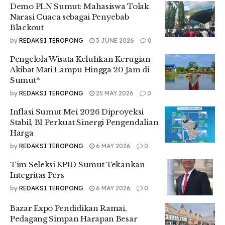
Ia juga mengimbau masyarakat untuk menjaga kesehatan
Demo PLN Sumut: Mahasiswa Tolak
melalui olahraga.
Narasi Cuaca sebagai Penyebab
Blackout
“Mari bersama-sama menjaga kesehatan dan menciptakan
by
REDAKSI TEROPONG
3 JUNE 2026
0
lingkungan yang positif dengan berolahraga,” tambahnya.
Pengelola Wisata Keluhkan Kerugian
Sementara itu, Kepala Dinas Pemuda dan Olahraga
Akibat Mati Lampu Hingga 20 Jam di
(Kadispora) Sumut, M. Mahfullah Pratama Daulay,
Sumut*
mengimbau masyarakat memanfaatkan fasilitas olahraga
by
REDAKSI TEROPONG
25 MAY 2026
0
yang sudah disediakan.
Inflasi Sumut Mei 2026 Diproyeksi
“Bagi masyarakat yang ingin berolahraga, kita memiliki trek
Stabil, BI Perkuat Sinergi Pengendalian
sirkuit dan halaman yang luas di dekat Stadion Mini Pancing
Harga
maupun Gedung Serba Guna. Tentu itu menjadi lahan yang
by
REDAKSI TEROPONG
6 MAY 2026
0
baik untuk berolahraga sekaligus mengisi aktivitas positif,”
ujarnya.
Tim Seleksi KPID Sumut Tekankan
Integritas Pers
Mahfullah juga menyampaikan pesan positif agar
masyarakat terus melestarikan gaya hidup sehat dengan
by
REDAKSI TEROPONG
6 MAY 2026
0
olahraga.
Bazar Expo Pendidikan Ramai,
“Saya berharap seluruh masyarakat dapat menjaga tren
Pedagang Simpan Harapan Besar