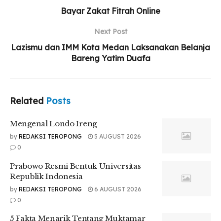
Bayar Zakat Fitrah Online
Next Post
Lazismu dan IMM Kota Medan Laksanakan Belanja
Bareng Yatim Duafa
Related
Posts
Tr : Gina Khalisa
Mengenal Londo Ireng
by
REDAKSI TEROPONG
5 AUGUST 2026
Related
Posts
0
Prabowo Resmi Bentuk Universitas
Mengenal Londo Ireng
Republik Indonesia
Prabowo Resmi Bentuk Universitas Republik
by
REDAKSI TEROPONG
6 AUGUST 2026
Indonesia
0
5 Fakta Menarik Tentang Muktamar
5 Fakta Menarik Tentang Muktamar