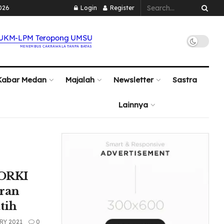
026
Login
Register
Kabar Medan
Majalah
Newsletter
Sastra
Lainnya
FORKI
ran
tih
RY 2021
0