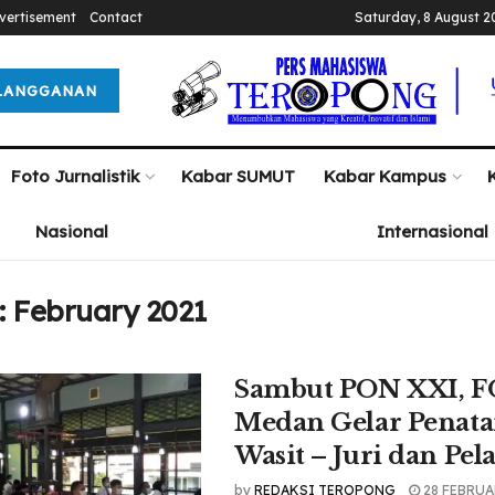
vertisement
Contact
Saturday, 8 August 2
LANGGANAN
Foto Jurnalistik
Kabar SUMUT
Kabar Kampus
Nasional
Internasional
:
February 2021
Sambut PON XXI, 
Medan Gelar Penata
Wasit – Juri dan Pela
by
REDAKSI TEROPONG
28 FEBRUA