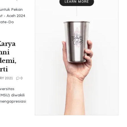
untuk Pekan
t - Aceh 2024
rate-Do
Karya
mni
demi,
rti
RY 2021
0
versitas
SU) diwakili
 mengapresiasi