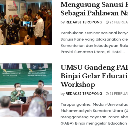
Mengusung Sanusi 
Sebagai Pahlawan N
by
REDAKSI TEROPONG
23 FEBRUA
Pembukaan seminar nasional karya
Sanusi Pane yang dilaksanakan ole
Kementerian dan kebudayaan Bala
Provisi Sumatera Utara, di Hotel ...
UMSU Gandeng PA
Binjai Gelar Educat
Workshop
by
REDAKSI TEROPONG
21 FEBRUA
Teropongonline, Medan-Universitas
Muhammadiyah Sumatera Utara (
menggandeng Yayasan Panca Aba
(PABA) Binjai menggelar Education