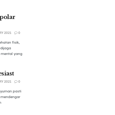
ipolar
RY 2021
0
atan fisik,
 dijaga
t mental yang
siast
RY 2021
0
nyuman pasti
ah mendengar
h