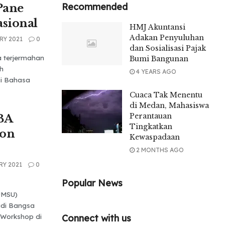
Recommended
Pane
asional
HMJ Akuntansi
Adakan Penyuluhan
RY 2021
0
dan Sosialisasi Pajak
 terjermahan
Bumi Bangunan
h
4 YEARS AGO
i Bahasa
Cuaca Tak Menentu
di Medan, Mahasiswa
Perantauan
BA
Tingkatkan
ion
Kewaspadaan
2 MONTHS AGO
RY 2021
0
Popular News
UMSU)
di Bangsa
 Workshop di
Connect with us