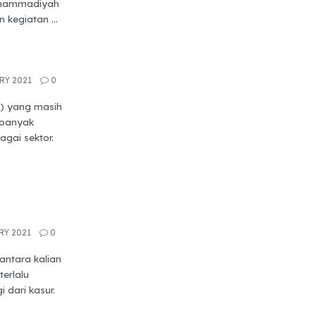
Muhammadiyah
kegiatan ...
RY 2021
0
9) yang masih
h banyak
gai sektor.
RY 2021
0
antara kalian
erlalu
 dari kasur.