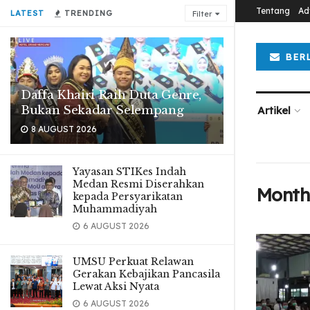
Tentang
Ad
LATEST
TRENDING
Filter
BER
Daffa Khairi Raih Duta Genre,
Bukan Sekadar Selempang
Artikel
8 AUGUST 2026
Yayasan STIKes Indah
Medan Resmi Diserahkan
Month
kepada Persyarikatan
Muhammadiyah
6 AUGUST 2026
UMSU Perkuat Relawan
Gerakan Kebajikan Pancasila
Lewat Aksi Nyata
6 AUGUST 2026