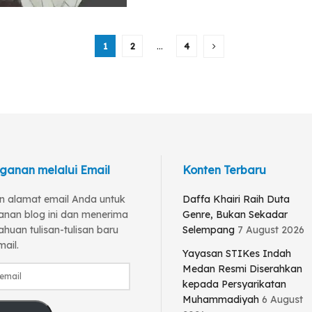
1
2
…
4
ganan melalui Email
Konten Terbaru
 alamat email Anda untuk
Daffa Khairi Raih Duta
anan blog ini dan menerima
Genre, Bukan Sekadar
huan tulisan-tulisan baru
Selempang
7 August 2026
mail.
Yayasan STIKes Indah
Medan Resmi Diserahkan
kepada Persyarikatan
Muhammadiyah
6 August