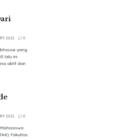
ari
RY 2021
0
lubhouse yang
0 lalu ini
na aktif dan
de
RY 2021
0
 Mahasiswa
JAK) Fakultas