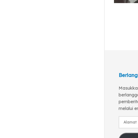
Berlang
Masukkan
berlangg
pemberita
melalui e
Alamat
email