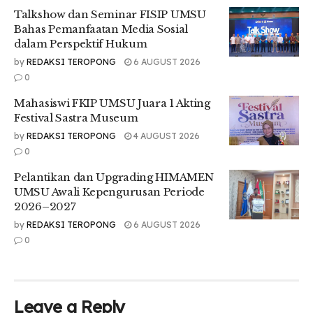
“Saya bergabung di Fakultas Kedokteran dari tahun 2009,
Talkshow dan Seminar FISIP UMSU
hampir semua kesan ada. Kesan senang ada, susahnya juga
Bahas Pemanfaatan Media Sosial
ada, tapi tantangannya juga ada. Dari awal saya masuk
dalam Perspektif Hukum
2009 sampai sekarang 2021, awal Fakultas Kedokteran
by
REDAKSI TEROPONG
6 AUGUST 2026
berdiri dan belum akreditasi hingga Fakultas Kedokteran
0
akreditasi A ada banyak suka dukanya,” ucapnya.
Mahasiswi FKIP UMSU Juara 1 Akting
Di akhir, Ia juga menyampaikan harapnya untuk FK UMSU.
Festival Sastra Museum
“Harapan saya Fakultas Kedokteran selain
by
REDAKSI TEROPONG
4 AUGUST 2026
mempertahankan akreditasi A nya, semoga bisa
0
berkembang lebih dari yang sekarang,” harap Siti.
Pelantikan dan Upgrading HIMAMEN
Tr : Sonya Mayrevi & Annisa Alivia
UMSU Awali Kepengurusan Periode
Editor : Mhd. Iqbal
2026–2027
by
REDAKSI TEROPONG
6 AUGUST 2026
0
Leave a Reply