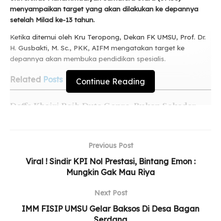
menyampaikan target yang akan dilakukan ke depannya
setelah Milad ke-13 tahun.
Ketika ditemui oleh Kru Teropong, Dekan FK UMSU, Prof. Dr.
H. Gusbakti, M. Sc., PKK, AIFM mengatakan target ke
depannya akan membuka pendidikan spesialis.
Related
Posts
Continue Reading
Daffa Khairi Raih Duta Genre, Bukan Sekadar
Selempang
Yayasan STIKes Indah Medan Resmi Diserahkan
kepada Persyarikatan Muhammadiyah
Previous Post
Viral ! Sindir KPI Nol Prestasi, Bintang Emon :
UMSU Perkuat Relawan Gerakan Kebajikan
Mungkin Gak Mau Riya
Pancasila Lewat Aksi Nyata
Next Post
IMM FISIP UMSU Gelar Baksos Di Desa Bagan
Serdang