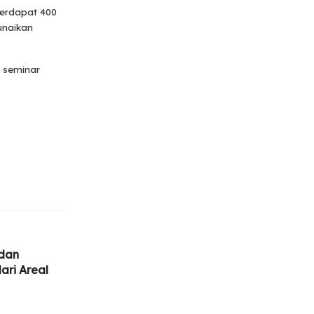
terdapat 400
unaikan
n seminar
dan
ari Areal