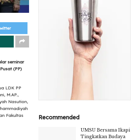
witter
lar seminar
Pusat (PP)
tua LDK PP
i, M.AP.,
yah Nasution,
Muhammadiyah
an Fakultas
Recommended
UMSU Bersama Ikapi
Tingkatkan Budaya