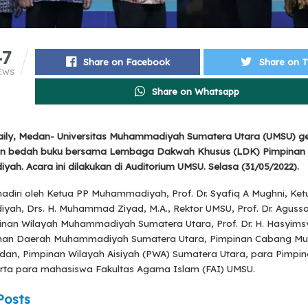
47
Share on Facebook
Share on T
EWS
Share on Whatsapp
ily, Medan- Universitas Muhammadiyah Sumatera Utara (UMSU) ge
an bedah buku bersama Lembaga Dakwah Khusus (LDK) Pimpinan 
h. Acara ini dilakukan di Auditorium UMSU. Selasa (31/05/2022).
ihadiri oleh Ketua PP Muhammadiyah, Prof. Dr. Syafiq A Mughni, Ke
h, Drs. H. Muhammad Ziyad, M.A., Rektor UMSU, Prof. Dr. Agussan
inan Wilayah Muhammadiyah Sumatera Utara, Prof. Dr. H. Hasyims
inan Daerah Muhammadiyah Sumatera Utara, Pimpinan Cabang 
dan, Pimpinan Wilayah Aisiyah (PWA) Sumatera Utara, para Pimpin
rta para mahasiswa Fakultas Agama Islam (FAI) UMSU.
Posts