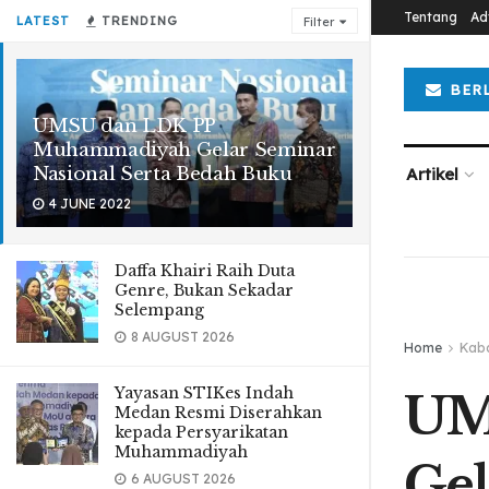
Tentang
Ad
LATEST
TRENDING
Filter
BER
UMSU dan LDK PP
Muhammadiyah Gelar Seminar
Nasional Serta Bedah Buku
Artikel
4 JUNE 2022
Daffa Khairi Raih Duta
Genre, Bukan Sekadar
Selempang
8 AUGUST 2026
Home
Kab
Yayasan STIKes Indah
UM
Medan Resmi Diserahkan
kepada Persyarikatan
Muhammadiyah
Gel
6 AUGUST 2026