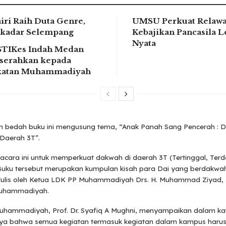
iri Raih Duta Genre,
UMSU Perkuat Relaw
kadar Selempang
Kebajikan Pancasila L
Nyata
STIKes Indah Medan
serahkan kepada
ikatan Muhammadiyah
n bedah buku ini mengusung tema, “Anak Panah Sang Pencerah : 
Daerah 3T”.
 acara ini untuk memperkuat dakwah di daerah 3T (Tertinggal, Ter
. Buku tersebut merupakan kumpulan kisah para Dai yang berdakwa
itulis oleh Ketua LDK PP Muhammadiyah Drs. H. Muhammad Ziyad,
Muhammadiyah.
uhammadiyah, Prof. Dr. Syafiq A Mughni, menyampaikan dalam ka
a bahwa semua kegiatan termasuk kegiatan dalam kampus haru