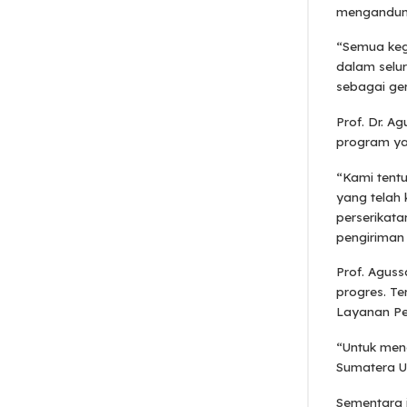
mengandun
“Semua keg
dalam selu
sebagai ge
Prof. Dr. 
program yan
“Kami tent
yang telah 
perserikat
pengiriman
Prof. Agus
progres. Te
Layanan Pe
“Untuk mend
Sumatera Ut
Sementara 