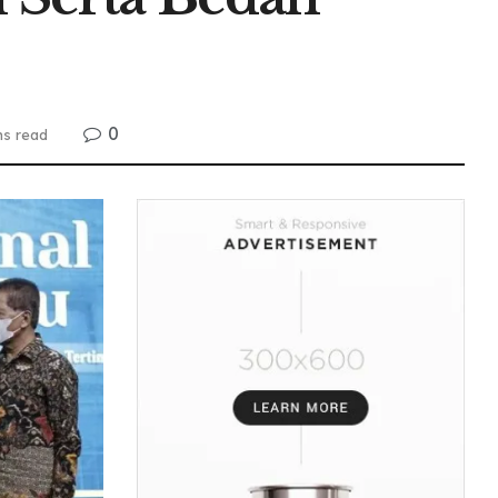
0
ns read