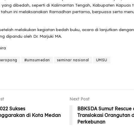
ku yang dibedah, seperti di Kalimantan Tengah, Kabupaten Kapuas 
 tahun ini melaksanakan Ramadhan pertama, berpuasa serta men
setelah melakukan kegiatan bedah buku, acara di lanjutkan denga
ng dipandu oleh Dr. Marjuki MA.
mira
meropong
#umsumedan
seminar nasional
UMSU
st
Next Post
022 Sukses
BBKSDA Sumut Rescue 
enggarakan di Kota Medan
Translokasi Orangutan d
Perkebunan