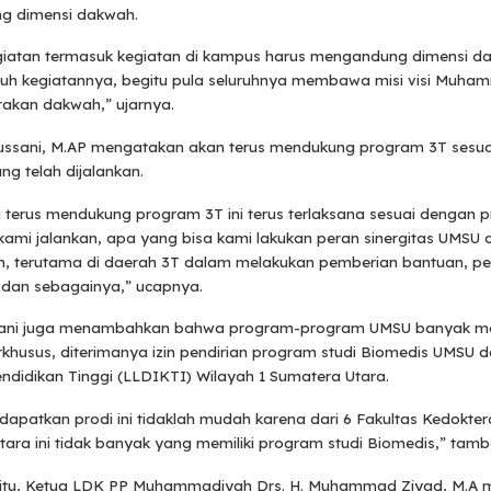
g dimensi dakwah.
iatan termasuk kegiatan di kampus harus mengandung dimensi d
ruh kegiatannya, begitu pula seluruhnya membawa misi visi Muha
rakan dakwah,” ujarnya.
Agussani, M.AP mengatakan akan terus mendukung program 3T sesu
g telah dijalankan.
u terus mendukung program 3T ini terus terlaksana sesuai dengan 
kami jalankan, apa yang bisa kami lakukan peran sinergitas UMSU
an, terutama di daerah 3T dalam melakukan pemberian bantuan, 
 dan sebagainya,” ucapnya.
sani juga menambahkan bahwa program-program UMSU banyak m
rkhusus, diterimanya izin pendirian program studi Biomedis UMSU 
ndidikan Tinggi (LLDIKTI) Wilayah 1 Sumatera Utara.
apatkan prodi ini tidaklah mudah karena dari 6 Fakultas Kedokter
ara ini tidak banyak yang memiliki program studi Biomedis,” tam
itu, Ketua LDK PP Muhammadiyah Drs. H. Muhammad Ziyad, M.A m