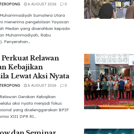
 TEROPONG
6 AUGUST 2026
0
s Muhammadiyah Sumatera Utara
mi menerima pengelolaan Yayasan
ah Medan yang diserahkan kepada
tan Muhammadiyah, Rabu
). Penyerahan...
Perkuat Relawan
an Kebajikan
ila Lewat Aksi Nyata
 TEROPONG
6 AUGUST 2026
0
Relawan Gerakan Kebajikan
elalui aksi nyata menjadi fokus
sional yang diselenggarakan BPIP
isi XIII DPR RI...
how dan Seminar