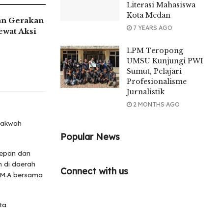
Literasi Mahasiswa
Kota Medan
an Gerakan
7 YEARS AGO
ewat Aksi
LPM Teropong
UMSU Kunjungi PWI
Sumut, Pelajari
Profesionalisme
Jurnalistik
2 MONTHS AGO
Dakwah
Popular News
depan dan
h di daerah
Connect with us
 M.A bersama
ta
s