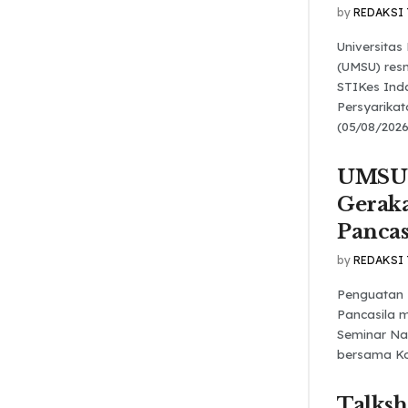
by
REDAKSI
Universita
(UMSU) res
STIKes Ind
Persyarika
(05/08/2026
UMSU 
Gerak
Pancas
by
REDAKSI
Penguatan 
Pancasila m
Seminar Na
bersama Kom
Talks