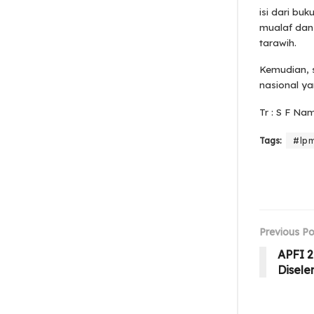
isi dari bu
mualaf dan
tarawih.
Kemudian, 
nasional ya
Tr : S F Na
Tags:
#lp
Previous Po
APFI 2
Disel