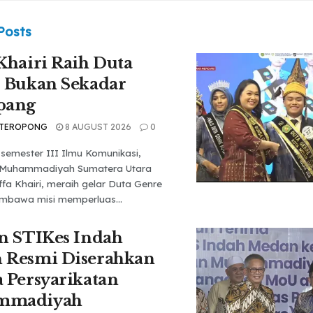
Posts
Khairi Raih Duta
 Bukan Sekadar
pang
 TEROPONG
8 AUGUST 2026
0
semester III Ilmu Komunikasi,
s Muhammadiyah Sumatera Utara
fa Khairi, meraih gelar Duta Genre
bawa misi memperluas...
n STIKes Indah
 Resmi Diserahkan
 Persyarikatan
mmadiyah