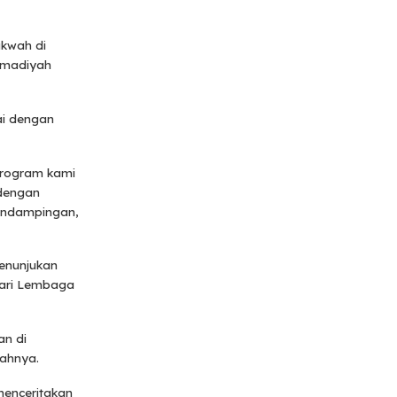
akwah di
mmadiyah
ai dengan
program kami
 dengan
pendampingan,
enunjukan
dari Lembaga
an di
bahnya.
enceritakan