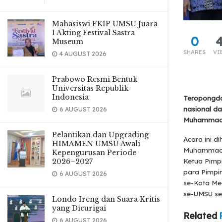
Mahasiswi FKIP UMSU Juara
1 Akting Festival Sastra
0
Museum
SHARES
VI
4 AUGUST 2026
Prabowo Resmi Bentuk
Universitas Republik
Indonesia
Teropongda
nasional d
6 AUGUST 2026
Muhammadiya
Pelantikan dan Upgrading
Acara ini d
HIMAMEN UMSU Awali
Muhammadiya
Kepengurusan Periode
Ketua Pimp
2026–2027
para Pimp
6 AUGUST 2026
se-Kota Me
se-UMSU se
Londo Ireng dan Suara Kritis
yang Dicurigai
Related
6 AUGUST 2026