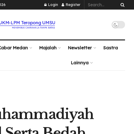
026
Login
Register
Kabar Medan
Majalah
Newsletter
Sastra
Lainnya
uhammadiyah
l Serta Bedah