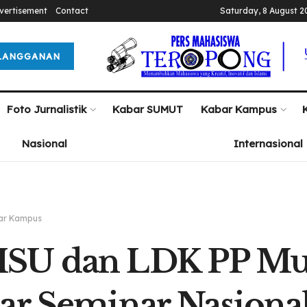
vertisement
Contact
Saturday, 8 August 2
LANGGANAN
Foto Jurnalistik
Kabar SUMUT
Kabar Kampus
Nasional
Internasional
ar Kampus
SU dan LDK PP M
ar Seminar Nasiona