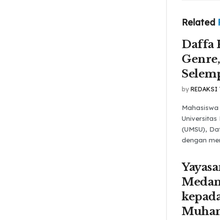
Related
Daffa 
Genre,
Selem
by
REDAKSI
Mahasiswa 
Universita
(UMSU), Daf
dengan mem
Yayasa
Medan
kepada
Muha