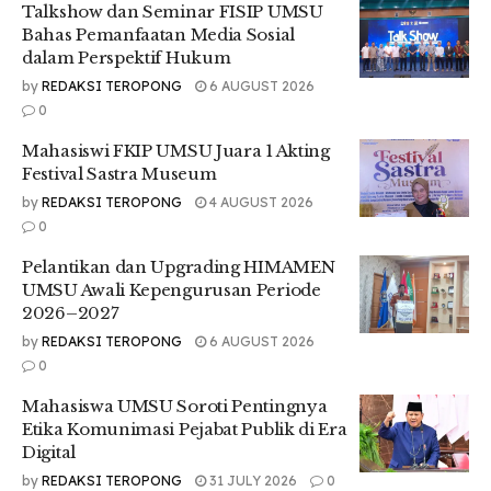
mengulang kegagalan sistem pembiayaan konvensional,
Talkshow dan Seminar FISIP UMSU
atau hadir sebagai kekuatan pembebas?” ujarnya.
Bahas Pemanfaatan Media Sosial
dalam Perspektif Hukum
Ia mengingatkan bahwa struktur ekonomi Indonesia yang
by
REDAKSI TEROPONG
6 AUGUST 2026
timpang tidak boleh diperkuat melalui bank syariah yang
0
hanya menjadi pelengkap sistem. Sebaliknya, Bank Syariah
Matahari harus mampu berfungsi sebagai alat pembongkar
Mahasiswi FKIP UMSU Juara 1 Akting
ketidakadilan struktural.
Festival Sastra Museum
Siregar menekankan pentingnya menghindari pendekatan
by
REDAKSI TEROPONG
4 AUGUST 2026
elitis dan politis.
0
“Jika dikelola untuk elite, ia akan mengkhianati ruh Al-Ma’un.
Pelantikan dan Upgrading HIMAMEN
Tapi jika diarahkan untuk memberdayakan mustadh’afin, ia
UMSU Awali Kepengurusan Periode
bisa menjadi motor perubahan ekonomi kerakyatan,”
2026–2027
jelasnya.
by
REDAKSI TEROPONG
6 AUGUST 2026
0
Untuk mendukung hal itu, ia mendorong tiga langkah
strategis: pembentukan Dewan Pengawas Syariah dan Etik
Mahasiswa UMSU Soroti Pentingnya
yang independen, alokasi minimal 60% portofolio
Etika Komunimasi Pejabat Publik di Era
pembiayaan untuk sektor produktif rakyat, serta penguatan
Digital
jaringan koperasi Muhammadiyah melalui platform digital
by
REDAKSI TEROPONG
31 JULY 2026
0