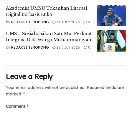
nasional.
Akademisi UMSU Tekankan Literasi
“Kelak, Muhammadiyah akan dimintai pertanggungjawaban.
Digital Berbasis Etika
Apakah bank ini memberi makan anak yatim, atau justru
by
REDAKSI TEROPONG
31 JULY 2026
0
menjadi menara gading baru yang menelantarkan kaum
dhuafa?” tutup Siregar.
UMSU Sosialisasikan SatuMu, Perkuat
Integrasi Data Warga Muhammadiyah
by
REDAKSI TEROPONG
28 JULY 2026
0
Tr: Delila Dira & Muhammad Ilham
Tags:
#umsu #banksyariahmatahari #muhammadiyah #ekonomi
Leave a Reply
#medan #teropongdaily #lpmteropong
Your email address will not be published.
Required fields are
*
marked
*
Comment