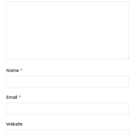
*
Name
Sumber : surat edaran
*
Email
.
Tr : Nadia Sinaga
Website