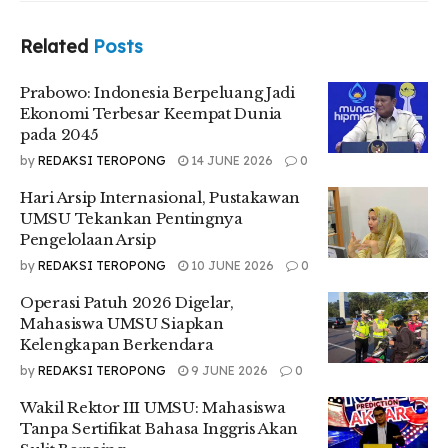
Kecamatan Tanjung Morawa berlaku pada
Related
Posts
setiap Dusun Lingkungan pada dalam
desa/kecamatan.
Prabowo: Indonesia Berpeluang Jadi
Kecamatan Sunggal berlaku pada setiap
Ekonomi Terbesar Keempat Dunia
Dusun dalam Desa.
pada 2045
by
REDAKSI TEROPONG
14 JUNE 2026
0
Kecamatan Percut Sei tuan berlaku di seluruh
dusun/lingkungan pada :
Hari Arsip Internasional, Pustakawan
UMSU Tekankan Pentingnya
Pengelolaan Arsip
a) Kelurahan kenangan
b) Kelurahan kenangan baru
by
REDAKSI TEROPONG
10 JUNE 2026
0
c) Desa tembung
Operasi Patuh 2026 Digelar,
d) Bandar khalipah
Mahasiswa UMSU Siapkan
e) Bandar Klippah
Kelengkapan Berkendara
f) Desa Medan Estate
by
REDAKSI TEROPONG
9 JUNE 2026
0
g) Desa Sambirejo timur
h) Desa Laut Dendang
Wakil Rektor III UMSU: Mahasiswa
i) Desa Saentis
Tanpa Sertifikat Bahasa Inggris Akan
j) Desa Sampali