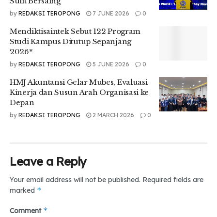
Sulit Bersaing
by
REDAKSI TEROPONG
7 JUNE 2026
0
Related
Posts
Mendiktisaintek Sebut 122 Program
Studi Kampus Ditutup Sepanjang
Prabowo: Indonesia Berpeluang Jadi Ekonomi
2026*
Terbesar Keempat Dunia pada 2045
by
REDAKSI TEROPONG
5 JUNE 2026
0
Hari Arsip Internasional, Pustakawan UMSU
Tekankan Pentingnya Pengelolaan Arsip
HMJ Akuntansi Gelar Mubes, Evaluasi
Kinerja dan Susun Arah Organisasi ke
Operasi Patuh 2026 Digelar, Mahasiswa UMSU
Depan
Siapkan Kelengkapan Berkendara
by
REDAKSI TEROPONG
2 MARCH 2026
0
Leave a Reply
Your email address will not be published.
Required fields are
*
marked
*
Comment