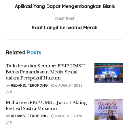
Hukum
Aplikasi Yang Dapat Mengembangkan Bisnis
Mahasiswi FKIP UMSU Juara 1 Akting Festival
Next Post
Sastra Museum
Saat Langit berwarna Merah
Pelantikan dan Upgrading HIMAMEN UMSU
Awali Kepengurusan Periode 2026–2027
Related
Posts
Talkshow dan Seminar FISIP UMSU
Turut hadir dalam acara, Wakil Dekan III FEB, Dr. Hasrudy
Bahas Pemanfaatan Media Sosial
Tanjung, S.E., M.Si, perwakilan Pimpinan Cabang (PC) IMM
dalam Perspektif Hukum
Medan, Jody Yusuf S.Ked, dan Master of Trainer atau
by
REDAKSI TEROPONG
6 AUGUST 2026
Pemateri, Muhammad Asyraf Al Kholis, serta dihadiri sekitar
0
38 peserta dari Mahasiswa FEB.
Mahasiswi FKIP UMSU Juara 1 Akting
Ketua Umum (Ketum) IMM FEB, Fahmi Yasin mengatakan
Festival Sastra Museum
tujuan dari DAD adalah melahirkan regenerasi kader bagi
by
REDAKSI TEROPONG
4 AUGUST 2026
komisariat.
0
“DAD diselenggarakan dengan tujuan mempertimbangkan