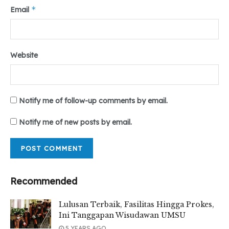
Tr : Indila Rischa Putri & Annisa Alivia
*
Email
Editor : Mhd. Iqbal
Tags:
#lpmteropong
#teropongonline
Website
Notify me of follow-up comments by email.
Notify me of new posts by email.
Recommended
Lulusan Terbaik, Fasilitas Hingga Prokes,
Ini Tanggapan Wisudawan UMSU
5 YEARS AGO