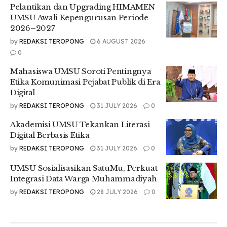
Pelantikan dan Upgrading HIMAMEN
kualitas kader IMM dan regenerasi kader juga dibutuhkan
UMSU Awali Kepengurusan Periode
untuk pergerakan roda organisasi,” ujarnya.
2026–2027
by
REDAKSI TEROPONG
6 AUGUST 2026
0
Mahasiswa UMSU Soroti Pentingnya
Etika Komunimasi Pejabat Publik di Era
Digital
by
REDAKSI TEROPONG
31 JULY 2026
0
Akademisi UMSU Tekankan Literasi
Digital Berbasis Etika
by
REDAKSI TEROPONG
31 JULY 2026
0
UMSU Sosialisasikan SatuMu, Perkuat
Selain itu, M. Farhan Sofianfri selaku Ketua Panitia
Integrasi Data Warga Muhammadiyah
mengatakan alasan tema tersebut diangkat.
by
REDAKSI TEROPONG
28 JULY 2026
0
“Alasannya jelas karena PK IMM FEB UMSU tahun ini
membutuhkan kader Ikatan yang memiliki sifat dan sikap