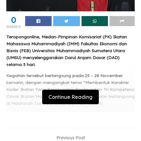
0
SHARES
Teropongonline, Medan-Pimpinan Komisariat (PK) Ikatan
Mahasiswa Muhammadiyah (IMM) Fakultas Ekonomi dan
Bisnis (FEB) Universitas Muhammadiyah Sumatera Utara
(UMSU) menyelenggarakan Darul Arqam Dasar (DAD)
selama 3 hari.
Kegiatan tersebut berlangsung pada 25 – 28 November
kemarin, dengan mengangkat tema “Membentuk Karakter
Kader Ikatan Yang Berintegritas Berdasarkan Tri Kompetensi
Continue Reading
Dasar Ikatan Mahasiswa Muhammadiyah”, dan berlangsung
di Madrasah Tsawiyah Swasta (MTS) Aisyiyah.
Related
Posts
Talkshow dan Seminar FISIP UMSU Bahas
Previous Post
Pemanfaatan Media Sosial dalam Perspektif