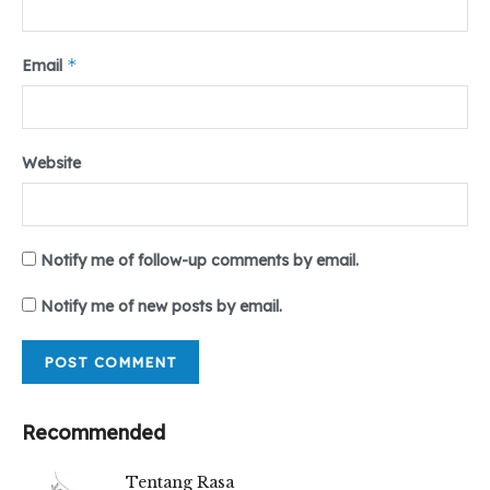
yang bernyawa itulah Indonesia Jalan Tengah dan
Indonesia Milik Bersama,” katanya.
*
Email
Tr : Nur Nilam Sari
Related
Posts
Website
DIGITAL PORTOFOLIO UKM-LPM TEROPONG
UMSU
Kepengurusan Baru, Persma Pijar Target
Notify me of follow-up comments by email.
Lahirkan Persma Berintegritas
Virus Baru Langya Lebih Mengerikan dari
Notify me of new posts by email.
Covid-19
Recommended
Editor : Mhd. Iqbal
Tentang Rasa