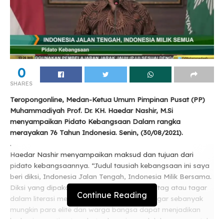
0
SHARES
Teropongonline, Medan-Ketua Umum Pimpinan Pusat (PP)
Muhammadiyah Prof. Dr. KH. Haedar Nashir, M.Si
menyampaikan Pidato Kebangsaan Dalam rangka
merayakan 76 Tahun Indonesia. Senin, (30/08/2021).
.
Haedar Nashir menyampaikan maksud dan tujuan dari
pidato kebangsaannya. “Judul tausiah kebangsaan ini saya
beri diksi, Indonesia Jalan Tengah, Indonesia Milik Bersama.
Diksi yang dipakai menggunakan narasi hastag atau tagar
Continue Reading
dalam literasi medsos harapan utamanya agar sebanyak
mungkin para elite dan warga bangsa dapat menjadikan
kedua isu penting tersebut sebagai masalah bersama untuk