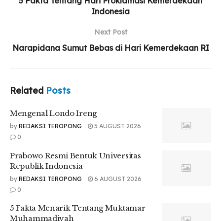
5 Fakta Tentang Hari Proklamasi Kemerdekaan
Indonesia
Mengenal Londo Ireng
Next Post
Prabowo Resmi Bentuk Universitas Republik
Narapidana Sumut Bebas di Hari Kemerdekaan RI
Indonesia
5 Fakta Menarik Tentang Muktamar
Muhammadiyah
Related
Posts
Mengenal Londo Ireng
by
REDAKSI TEROPONG
5 AUGUST 2026
Design : Nadia Sinaga
0
Prabowo Resmi Bentuk Universitas
Republik Indonesia
by
REDAKSI TEROPONG
6 AUGUST 2026
0
5 Fakta Menarik Tentang Muktamar
Muhammadiyah