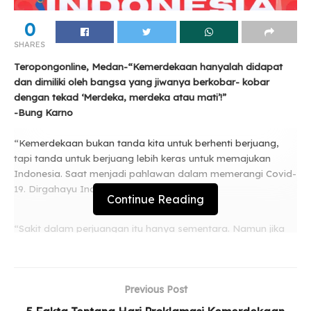
0
SHARES
Teropongonline, Medan-“Kemerdekaan hanyalah didapat
dan dimiliki oleh bangsa yang jiwanya berkobar- kobar
dengan tekad ‘Merdeka, merdeka atau mati’!”
-Bung Karno
“Kemerdekaan bukan tanda kita untuk berhenti berjuang,
tapi tanda untuk berjuang lebih keras untuk memajukan
Indonesia. Saat menjadi pahlawan dalam memerangi Covid-
19. Dirgahayu Indonesiaku Ke- 76 ??
Continue Reading
“Sakit dalam perjuangan itu hanya sementara. Namun jika
menyerah, rasa sakit itu akan terasa selamanya. Jangan
menyerah di tengah pandemi Covid-19. Indonesia Bisa,
Indonesia Merdeka!”
Previous Post
Related
Posts