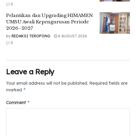
0
Pelantikan dan Upgrading HIMAMEN
UMSU Awali Kepengurusan Periode
2026–2027
by
REDAKSI TEROPONG
6 AUGUST 2026
0
Leave a Reply
Your email address will not be published.
Required fields are
*
marked
*
Comment
“Saya sangat mengapresiasi semua panitia di balik PKKMB
tahun ini. PKKMB online ini keren, menarik gak ngebosenin
apalagi ada penampilan dari kakak-kakak-nya keren, terus
suaranya juga bagus,” ujarnya.