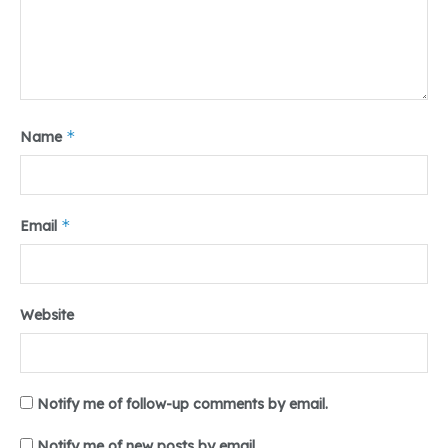
Selain itu, Kharisma Zannah dari Fakultas Agama Islam (FAI)
program studi Perbankan Syariah, mengatakan banyak hal
lucu dan menarik teman-teman saat PKKMB.
*
Name
*
Email
Website
Notify me of follow-up comments by email.
Notify me of new posts by email.