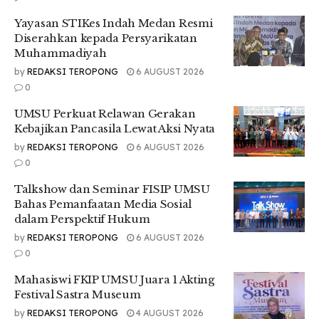
Yayasan STIKes Indah Medan Resmi
Diserahkan kepada Persyarikatan
Muhammadiyah
by
REDAKSI TEROPONG
6 AUGUST 2026
0
UMSU Perkuat Relawan Gerakan
Kebajikan Pancasila Lewat Aksi Nyata
by
REDAKSI TEROPONG
6 AUGUST 2026
0
“Menurut saya, PKKMB online yang diadakan pihak kampus
sangat keren dan luar biasa susunan acaranya. Namun,
Talkshow dan Seminar FISIP UMSU
kayaknya lebih asik di adakan offline,” ungkapnya.
Bahas Pemanfaatan Media Sosial
dalam Perspektif Hukum
Nahdansyah Abdul Rauf Nasution mahasiswa FISIP
by
REDAKSI TEROPONG
6 AUGUST 2026
program studi Ilmu Komunikasi juga memberikan apresiasi
0
untuk panitia PKKMB.
Mahasiswi FKIP UMSU Juara 1 Akting
Festival Sastra Museum
by
REDAKSI TEROPONG
4 AUGUST 2026