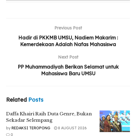
Daffa Khairi Raih Duta Genre, Bukan Sekadar
Selempang
Yayasan STIKes Indah Medan Resmi Diserahkan
Previous Post
kepada Persyarikatan Muhammadiyah
Hadir di PKKMB UMSU, Nadiem Makarim :
Kemerdekaan Adalah Nafas Mahasiswa
UMSU Perkuat Relawan Gerakan Kebajikan
Pancasila Lewat Aksi Nyata
Next Post
PP Muhammadiyah Berikan Selamat untuk
Mahasiswa Baru UMSU
Related
Posts
Daffa Khairi Raih Duta Genre, Bukan
Sekadar Selempang
by
REDAKSI TEROPONG
8 AUGUST 2026
0