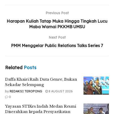
Selempang
Yayasan STIKes Indah Medan Resmi Diserahkan
Previous Post
kepada Persyarikatan Muhammadiyah
Harapan Kuliah Tatap Muka Hingga Tingkah Lucu
Maba Warnai PKKMB UMSU
UMSU Perkuat Relawan Gerakan Kebajikan
Pancasila Lewat Aksi Nyata
Next Post
PMM Menggelar Public Relations Talks Series 7
“Kami ucapkan selamat datang untuk mahasiswa baru di
kampus UMSU yang menjadi kampus idaman tunas
Related
Posts
indonesia untuk menimba ilmu, mendidik diri dan belajar
kehidupan. Mudah-mudahan di tengah Covid-19 ini UMSU
Daffa Khairi Raih Duta Genre, Bukan
tetap bangkit dan berkembang menjadi perguruan tinggi
Sekadar Selempang
yang makin membanggakan persyarikatan umat dan
by
REDAKSI TEROPONG
8 AUGUST 2026
bangsa. Kami PP Muhammadiyah menyampaikan
0
penghargaan yang tinggi atas pencapaian dan prestasi
UMSU yang mengantarkan perguruan tinggi Muhammadiyah
Yayasan STIKes Indah Medan Resmi
yang terbesar di Sumatera ini menjadi kampus unggulan
Diserahkan kepada Persyarikatan