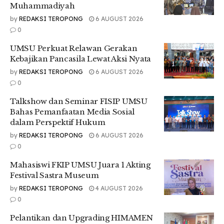
untuk mendidik generasi bangsa menjadi generasi terbaik,”
Muhammadiyah
sampainya.
by
REDAKSI TEROPONG
6 AUGUST 2026
0
Ia juga menyampaikan harapan PP Muhammadiyah agar
mahasiswa baru bisa memanfaatkan waktu dan peluang
UMSU Perkuat Relawan Gerakan
agar menjadi kebanggaan.
Kebajikan Pancasila Lewat Aksi Nyata
by
REDAKSI TEROPONG
6 AUGUST 2026
“Kami berharap setelah diterima jadi mahasiswa baru di
0
UMSU, manfaatkan lah waktu dan peluang ini dengan
sebaik-baiknya agar menjadi mahasiswa yg sukses dan
Talkshow dan Seminar FISIP UMSU
membanggakan orang ua serta menjadi kebanggaan
Bahas Pemanfaatan Media Sosial
muhammadiyah dan bangsa,” harapnya.
dalam Perspektif Hukum
Di akhir ia juga berpesan agar mahasiswa baru selalu
by
REDAKSI TEROPONG
6 AUGUST 2026
menjadi orang yang berbudi pekerti baik dimanapun berada
0
bahkan setelah lulus dari UMSU.
Mahasiswi FKIP UMSU Juara 1 Akting
“Dimanapun ananda berada, bahkan setelah lulus,bekerja
Festival Sastra Museum
dimanapun, berkiprah dimanapun jadilah orang jujur,
by
REDAKSI TEROPONG
4 AUGUST 2026
amanah, terpercaya, berintegritas dan memiliki etika luhur
0
disamping cerdas berilmu dan profesionalitas,” pesannya.
Pelantikan dan Upgrading HIMAMEN