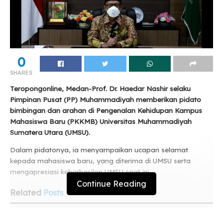
0
SHARES
Teropongonline, Medan-Prof. Dr. Haedar Nashir selaku
Pimpinan Pusat (PP) Muhammadiyah memberikan pidato
bimbingan dan arahan di Pengenalan Kehidupan Kampus
Mahasiswa Baru (PKKMB) Universitas Muhammadiyah
Sumatera Utara (UMSU).
Dalam pidatonya, ia menyampaikan ucapan selamat
kepada mahasiswa baru, yang diterima di UMSU serta
mengapresiasi keberhasilan UMSU saat ini.
Continue Reading
Related
Posts
Daffa Khairi Raih Duta Genre, Bukan Sekadar