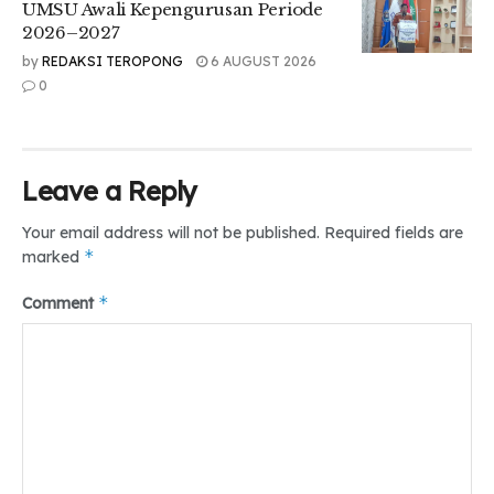
Tr : Nur Nilam Sari
UMSU Awali Kepengurusan Periode
Editor : Mhd. Iqbal
2026–2027
by
REDAKSI TEROPONG
6 AUGUST 2026
Tags:
#lpmteropong
#mahasiswabaru
#persmaumsu
0
#pkkmbumsu
#teropongonline
Leave a Reply
Your email address will not be published.
Required fields are
*
marked
*
Comment