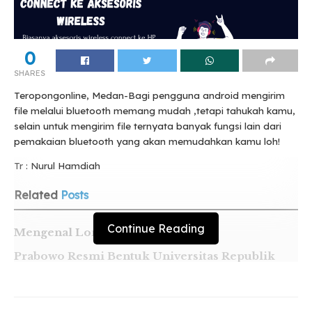
0
SHARES
Teropongonline, Medan-Bagi pengguna android mengirim
file melalui bluetooth memang mudah ,tetapi tahukah kamu,
selain untuk mengirim file ternyata banyak fungsi lain dari
pemakaian bluetooth yang akan memudahkan kamu loh!
Tr : Nurul Hamdiah
Related
Posts
Continue Reading
Mengenal Londo Ireng
Prabowo Resmi Bentuk Universitas Republik
Indonesia
5 Fakta Menarik Tentang Muktamar
Muhammadiyah