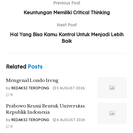
Previous Post
Keuntungan Memiliki Critical Thinking
Next Post
Tags:
#bluetooth
#fungsibluetooth
#infografis
Hal Yang Bisa Kamu Kontrol Untuk Menjadi Lebih
Baik
#lpmteropong
#persmaumsu
#teropongonline
Related
Posts
Mengenal Londo Ireng
by
REDAKSI TEROPONG
5 AUGUST 2026
0
Prabowo Resmi Bentuk Universitas
Republik Indonesia
by
REDAKSI TEROPONG
6 AUGUST 2026
0