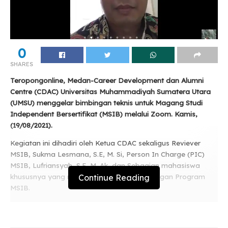
0
SHARES
Teropongonline, Medan-Career Development dan Alumni
Centre (CDAC) Universitas Muhammadiyah Sumatera Utara
(UMSU) menggelar bimbingan teknis untuk Magang Studi
Independent Bersertifikat (MSIB) melalui Zoom. Kamis,
(19/08/2021).
Kegiatan ini dihadiri oleh Ketua CDAC sekaligus Reviever
MSIB, Sukma Lesmana, S.E, M. Si, Person In Charge (PIC)
MSIB, Lufriansyah, S.E, M. Ak, dan Sebagian mahasiswa
Continue Reading
khususnya yang mengikuti serta tertarik dengan Program
MSIB.
Related
Posts