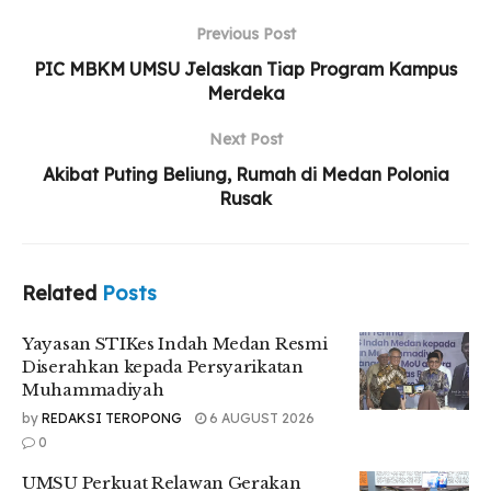
Yayasan STIKes Indah Medan Resmi Diserahkan
Previous Post
kepada Persyarikatan Muhammadiyah
PIC MBKM UMSU Jelaskan Tiap Program Kampus
UMSU Perkuat Relawan Gerakan Kebajikan
Merdeka
Pancasila Lewat Aksi Nyata
Next Post
Talkshow dan Seminar FISIP UMSU Bahas
Pemanfaatan Media Sosial dalam Perspektif
Akibat Puting Beliung, Rumah di Medan Polonia
Hukum
Rusak
Related
Posts
Sukma Lesmana mengatakan bahwa orang yang lulus MSIB
adalah Juara. “Mengapa yang lulus MSIB dikatakakan
Yayasan STIKes Indah Medan Resmi
juara? Karena mereka adalah orang – orang yang sudah
Diserahkan kepada Persyarikatan
berhasil bersaing dengan ratusan bahkan ribuan pendaftar.
Muhammadiyah
Terdata ada 104.633 mahasiswa Indonesia yang daftar
by
REDAKSI TEROPONG
6 AUGUST 2026
program ini dan mahasiswa UMSU yang lulus ada 92 orang,”
0
katanya.
UMSU Perkuat Relawan Gerakan