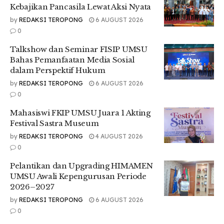
Kebajikan Pancasila Lewat Aksi Nyata
by
REDAKSI TEROPONG
6 AUGUST 2026
0
Talkshow dan Seminar FISIP UMSU
Bahas Pemanfaatan Media Sosial
dalam Perspektif Hukum
by
REDAKSI TEROPONG
6 AUGUST 2026
0
Mahasiswi FKIP UMSU Juara 1 Akting
Ketua CDAC itu pun menjelaskan hal – hal yang perlu
Festival Sastra Museum
diperhatikan dalam menjalankan program ini nantinya.
by
REDAKSI TEROPONG
4 AUGUST 2026
“Ada beberapa hal yang perlu diperhatikan, pertama untuk
0
magang yang bersertifikat, ya walaupun sangat sedikit yang
Pelantikan dan Upgrading HIMAMEN
mendaftar tapi kita akan tetap bahas daily activitiesnya,
UMSU Awali Kepengurusan Periode
seperti hadirlah sesuai jam kerja, briefing, jalankan tugas
2026–2027
pokok dan fungsi perusahaan dengan baik, jangan
menganggap remeh, lakukanlah sesuai dengan bagaimana
by
REDAKSI TEROPONG
6 AUGUST 2026
kegiatan perusahaan itu berjalan,” ungkapnya.
0