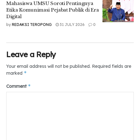
Mahasiswa UMSU Soroti Pentingnya
Etika Komunimasi Pejabat Publik di Era
Digital
by
REDAKSI TEROPONG
31 JULY 2026
0
Leave a Reply
Your email address will not be published.
Required fields are
*
marked
Tambahnya, Sukma juga mengatakan hal yang perlu
diperhatikan dalam menjalankan Studi Independen.
*
Comment
“Buat Studi Independen, hadirlah sesuai jadwal studi, aktif
dalam segala studi seperti studi kasus, lakukan apa yang
disuruh seperti artikel dan project yang nantinya akan
disuruh 2 atau 3 bulan terakhir studi, buat semua targetnya
tercapai.” jelasnya.
Sukma juga memberikan 9K untuk kiat sukses dalam
menjalan MSIB.