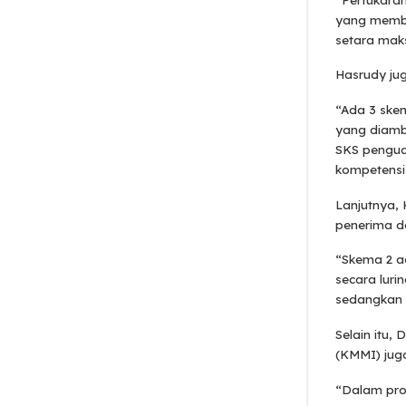
yang membe
setara maks
Hasrudy ju
“Ada 3 skem
yang diambi
SKS penguat
kompetensi 
Lanjutnya,
penerima d
“Skema 2 a
secara luri
sedangkan S
Selain itu,
(KMMI) jug
“Dalam prog