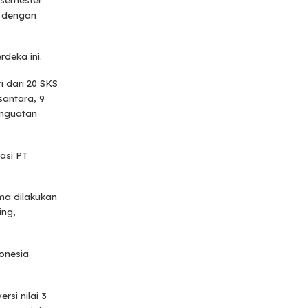
i dengan
deka ini.
i dari 20 SKS
santara, 9
enguatan
asi PT
ma dilakukan
ing,
donesia
si nilai 3