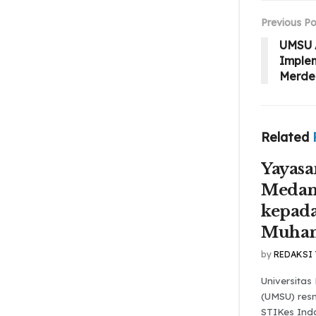
Previous Po
UMSU A
Imple
Merde
Related
Yayasa
Medan
kepada
Muha
by
REDAKSI
Universita
(UMSU) res
STIKes Ind