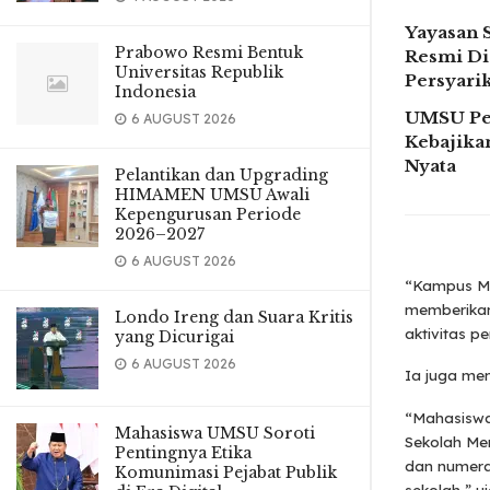
Yayasan 
Prabowo Resmi Bentuk
Resmi Di
Universitas Republik
Persyar
Indonesia
UMSU Pe
6 AUGUST 2026
Kebajikan
Nyata
Pelantikan dan Upgrading
HIMAMEN UMSU Awali
Kepengurusan Periode
2026–2027
6 AUGUST 2026
“Kampus Me
memberikan
Londo Ireng dan Suara Kritis
aktivitas p
yang Dicurigai
6 AUGUST 2026
Ia juga me
“Mahasiswa
Mahasiswa UMSU Soroti
Sekolah Me
Pentingnya Etika
dan numera
Komunimasi Pejabat Publik