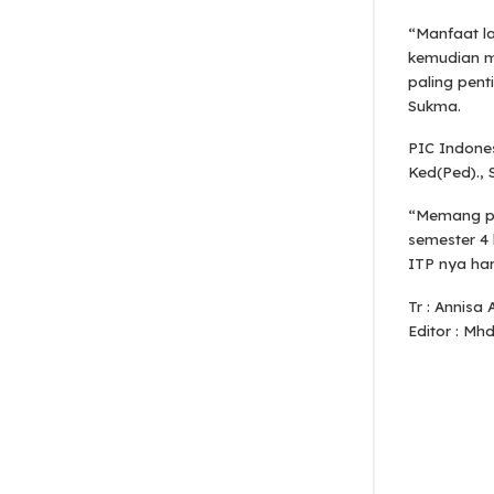
“Manfaat l
kemudian m
paling pent
Sukma.
PIC Indones
Ked(Ped).,
“Memang pe
semester 4 
ITP nya har
Tr : Annisa A
Editor : Mhd