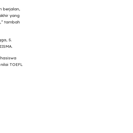
 berjalan,
akhir yang
n,” tambah
gga, S.
IISMA.
ahasiswa
 nilai TOEFL