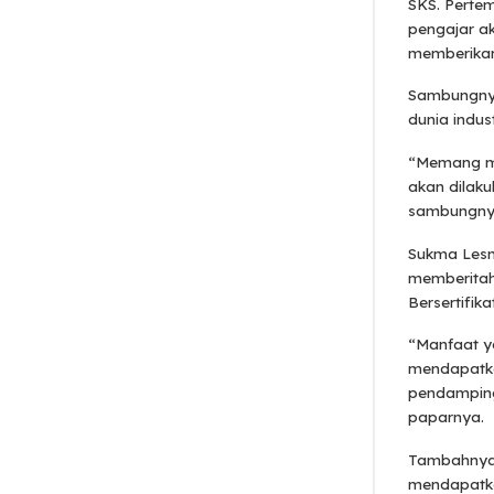
SKS. Pertem
pengajar a
memberikan s
Sambungnya
dunia indust
“Memang ma
akan dilaku
sambungny
Sukma Lesma
memberitah
Bersertifikat
“Manfaat y
mendapatka
pendampinga
paparnya.
Tambahnya,
mendapatkan