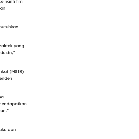
e nanti tim
kan
butuhkan
raktek yang
ustri,”
fikat (MSIB)
penden
ma
 mendapatkan
an,”
aku dan