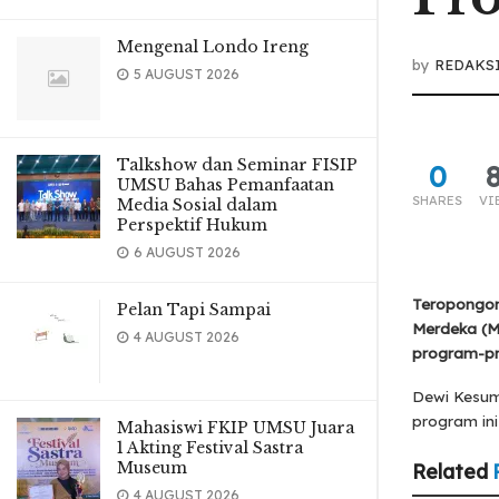
Mengenal Londo Ireng
by
REDAKS
5 AUGUST 2026
Talkshow dan Seminar FISIP
0
UMSU Bahas Pemanfaatan
SHARES
VI
Media Sosial dalam
Perspektif Hukum
6 AUGUST 2026
Teropongon
Pelan Tapi Sampai
Merdeka (M
4 AUGUST 2026
program-pr
Dewi Kesum
program in
Mahasiswi FKIP UMSU Juara
1 Akting Festival Sastra
Museum
Related
4 AUGUST 2026