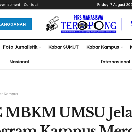
vertisement
Contact
Friday, 7 August 20
LANGGANAN
Foto Jurnalistik
Kabar SUMUT
Kabar Kampus
Nasional
Internasional
ar Kampus
C MBKM UMSU Jelas
ogram Kampus Mer