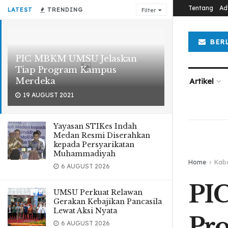
Tentang
Ad
LATEST
TRENDING
Filter
BER
PIC MBKM UMSU Jelaskan
Tiap Program Kampus
Merdeka
Artikel
19 AUGUST 2021
Yayasan STIKes Indah
Medan Resmi Diserahkan
kepada Persyarikatan
Muhammadiyah
Home
Kab
6 AUGUST 2026
PI
UMSU Perkuat Relawan
Gerakan Kebajikan Pancasila
Lewat Aksi Nyata
Pr
6 AUGUST 2026