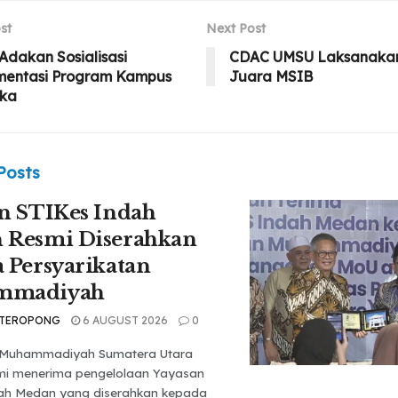
st
Next Post
dakan Sosialisasi
CDAC UMSU Laksanakan
mentasi Program Kampus
Juara MSIB
ka
Posts
n STIKes Indah
 Resmi Diserahkan
 Persyarikatan
mmadiyah
 TEROPONG
6 AUGUST 2026
0
s Muhammadiyah Sumatera Utara
mi menerima pengelolaan Yayasan
ah Medan yang diserahkan kepada