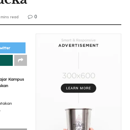
0
 mins read
witter
lajar Kampus
skan
atakan
.