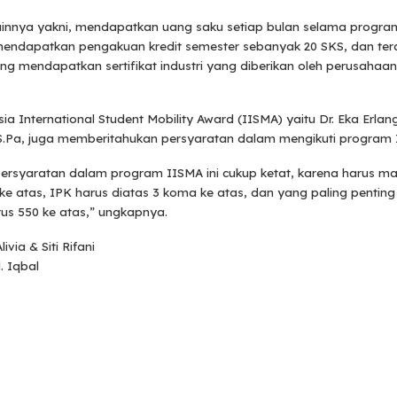
ainnya yakni, mendapatkan uang saku setiap bulan selama program
endapatkan pengakuan kredit semester sebanyak 20 SKS, dan ter
ing mendapatkan sertifikat industri yang diberikan oleh perusahaa
ia International Student Mobility Award (IISMA) yaitu Dr. Eka Erlan
 S.Pa, juga memberitahukan persyaratan dalam mengikuti program 
rsyaratan dalam program IISMA ini cukup ketat, karena harus m
ke atas, IPK harus diatas 3 koma ke atas, dan yang paling penting
us 550 ke atas,” ungkapnya.
livia & Siti Rifani
. Iqbal