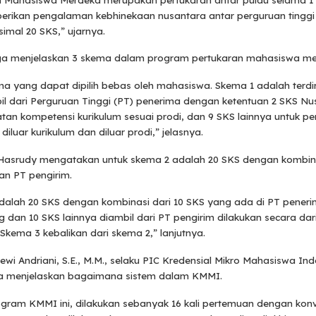
rikan pengalaman kebhinekaan nusantara antar perguruan tingg
imal 20 SKS,” ujarnya.
ga menjelaskan 3 skema dalam program pertukaran mahasiswa mer
a yang dapat dipilih bebas oleh mahasiswa. Skema 1 adalah terdir
l dari Perguruan Tinggi (PT) penerima dengan ketentuan 2 SKS Nu
an kompetensi kurikulum sesuai prodi, dan 9 SKS lainnya untuk p
diluar kurikulum dan diluar prodi,” jelasnya.
 Hasrudy mengatakan untuk skema 2 adalah 20 SKS dengan kombin
an PT pengirim.
dalah 20 SKS dengan kombinasi dari 10 SKS yang ada di PT peneri
ng dan 10 SKS lainnya diambil dari PT pengirim dilakukan secara dar
kema 3 kebalikan dari skema 2,” lanjutnya.
 Dewi Andriani, S.E., M.M., selaku PIC Kredensial Mikro Mahasiswa In
a menjelaskan bagaimana sistem dalam KMMI.
ram KMMI ini, dilakukan sebanyak 16 kali pertemuan dengan konver