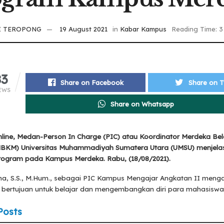
I TEROPONG
19 August 2021
in
Kabar Kampus
Reading Time: 3
83
Share on Facebook
Share on T
EWS
Share on Whatsapp
line, Medan-Person In Charge (PIC) atau Koordinator Merdeka Be
BKM) Universitas Muhammadiyah Sumatera Utara (UMSU) menjela
ogram pada Kampus Merdeka. Rabu, (18/08/2021).
a, S.S., M.Hum., sebagai PIC Kampus Mengajar Angkatan II meng
i bertujuan untuk belajar dan mengembangkan diri para mahasiswa
Posts