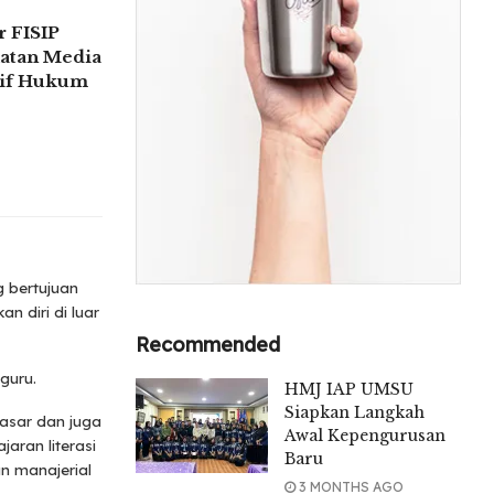
 FISIP
atan Media
tif Hukum
 bertujuan
 diri di luar
Recommended
guru.
HMJ IAP UMSU
Siapkan Langkah
asar dan juga
Awal Kepengurusan
ran literasi
Baru
n manajerial
3 MONTHS AGO