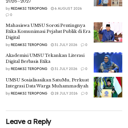
2026–2027
“Standard untuk berpikir kritis adalah dengan kejernihan,
by
REDAKSI TEROPONG
6 AUGUST 2026
ketepatan, keakuratan, relevansi, ketepatan secara logika,
0
kelengkapan, dan kejujuran,” lanjut Haryanto.
Mahasiswa UMSU Soroti Pentingnya
Sella Mutiara, Ketua Umum, menyampaikan bahwa
Etika Komunimasi Pejabat Publik di Era
Digital
seseorang berpikir kritis akan lebih mudah menginteraksi
sikap.
by
REDAKSI TEROPONG
31 JULY 2026
0
“Dengan berpikir kritis seseorang akan lebih mudah dalam
Akademisi UMSU Tekankan Literasi
menginteraksi sikapnya dan mengetahui apa yang harus di
Digital Berbasis Etika
percayai nya dan melihat adanya kebutuhan tersebut,”
by
REDAKSI TEROPONG
31 JULY 2026
0
ucapnya.
UMSU Sosialisasikan SatuMu, Perkuat
Harapan pemimpin umum Gema Budaya dalam webinar ini
Integrasi Data Warga Muhammadiyah
agar kita semua dapat menjadi orang yang dapat berpikir
by
REDAKSI TEROPONG
28 JULY 2026
0
secara kritis.
“Setelah berlangsungnya webinar ini, saya harap kita semua
dapat berpikir secara kritis dan juga apa yang telah
disampaikan oleh pemateri dapat bermanfaat bagi kita
Leave a Reply
semua,” harapnya.