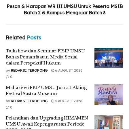
Pesan & Harapan WR III UMSU Untuk Peserta MSIB
Batch 2 & Kampus Mengajar Batch 3
Dalam materinya, Ignatius Haryanto mengatakan bahwa
critical thinking sangat di butuhkan, karena saat ini banyak
berita-berita yang tidak benar tersebar disemua kalangan.
Related
Posts
“Critical thinking ini sangat kita butuhkan agar kita bisa
memegang informasi yang dapat di percaya,” ujarnya.
Talkshow dan Seminar FISIP UMSU
Haryanto juga mengatakan kemampuan kognitif dan
Bahas Pemanfaatan Media Sosial
disposisi intelektual juga dibutuhkan.
dalam Perspektif Hukum
by
REDAKSI TEROPONG
6 AUGUST 2026
“Kemampuan kognitif dan disposisi intelektual dibutuhkan
0
untuk mengidentifikasi masalah secara efektif, analisa dan
mengevaluasi argument serta klaim kebenaran untuk
Mahasiswi FKIP UMSU Juara 1 Akting
mengatasi konsepsi pribadi, dan alasan yang meyakini untuk
Festival Sastra Museum
mendukung kesimpulan dalam membuat keputusan yang
by
REDAKSI TEROPONG
4 AUGUST 2026
tepat terhadap apa yang hendak diyakini dan apa yang
0
harus di lakukan,” tambahnya.
Pelantikan dan Upgrading HIMAMEN
Selanjutnya, Haryanto mengatakan standard untuk berpikir
UMSU Awali Kepengurusan Periode
kritis.