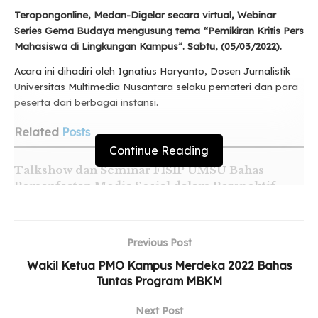
Teropongonline, Medan-Digelar secara virtual, Webinar
Series Gema Budaya mengusung tema “Pemikiran Kritis Pers
Mahasiswa di Lingkungan Kampus”. Sabtu, (05/03/2022).
Acara ini dihadiri oleh Ignatius Haryanto, Dosen Jurnalistik
Universitas Multimedia Nusantara selaku pemateri dan para
peserta dari berbagai instansi.
Related
Posts
Continue Reading
Talkshow dan Seminar FISIP UMSU Bahas
Pemanfaatan Media Sosial dalam Perspektif
Hukum
Mahasiswi FKIP UMSU Juara 1 Akting Festival
Sastra Museum
Previous Post
Wakil Ketua PMO Kampus Merdeka 2022 Bahas
Pelantikan dan Upgrading HIMAMEN UMSU
Tuntas Program MBKM
Awali Kepengurusan Periode 2026–2027
Next Post