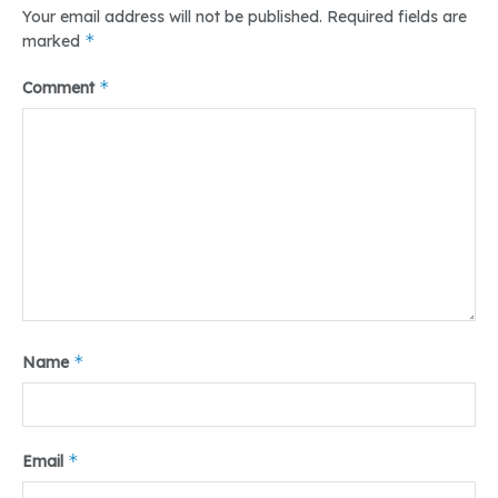
Your email address will not be published.
Required fields are
Tr : Rita Anisah
*
marked
*
Comment
*
Name
*
Email