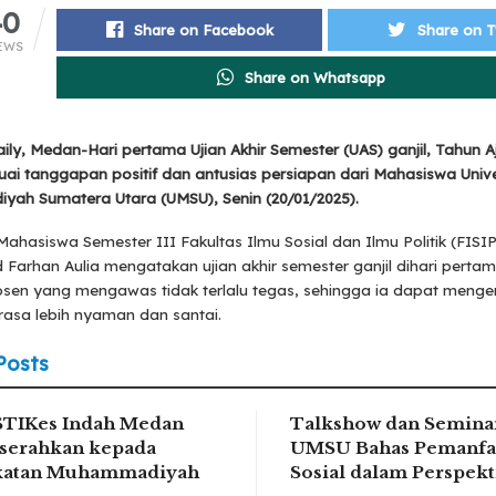
40
Share on Facebook
Share on T
EWS
Share on Whatsapp
ly, Medan-Hari pertama Ujian Akhir Semester (UAS) ganjil, Tahun A
uai tanggapan positif dan antusias persiapan dari Mahasiswa Unive
ah Sumatera Utara (UMSU), Senin (20/01/2025).
Mahasiswa Semester III Fakultas Ilmu Sosial dan Ilmu Politik (FISIP
arhan Aulia mengatakan ujian akhir semester ganjil dihari pertam
sen yang mengawas tidak terlalu tegas, sehingga ia dapat menger
asa lebih nyaman dan santai.
Posts
STIKes Indah Medan
Talkshow dan Seminar
serahkan kepada
UMSU Bahas Pemanfa
ikatan Muhammadiyah
Sosial dalam Perspek