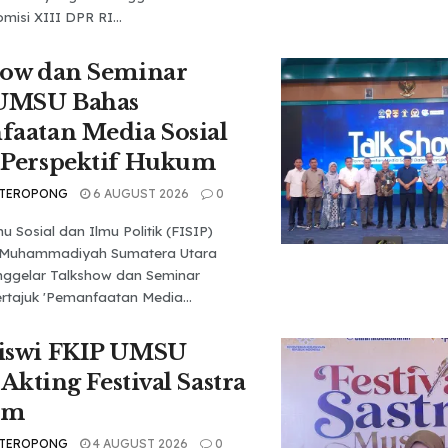
isi XIII DPR RI...
how dan Seminar
 UMSU Bahas
aatan Media Sosial
 Perspektif Hukum
 TEROPONG
6 AUGUST 2026
0
u Sosial dan Ilmu Politik (FISIP)
s Muhammadiyah Sumatera Utara
ggelar Talkshow dan Seminar
rtajuk 'Pemanfaatan Media...
iswi FKIP UMSU
 Akting Festival Sastra
um
 TEROPONG
4 AUGUST 2026
0