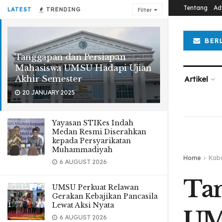
Tentang
Ad
LATEST
TRENDING
Filter
BER
Tanggapan dan Persiapan
Mahasiswa UMSU Hadapi Ujian
Akhir Semester
Artikel
20 JANUARY 2025
Yayasan STIKes Indah
Medan Resmi Diserahkan
kepada Persyarikatan
Muhammadiyah
Home
Kab
6 AUGUST 2026
Tan
UMSU Perkuat Relawan
Gerakan Kebajikan Pancasila
Lewat Aksi Nyata
UMS
6 AUGUST 2026