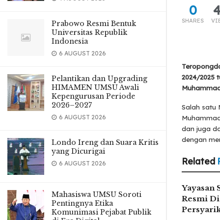
0
SHARES
VI
Prabowo Resmi Bentuk
Universitas Republik
Indonesia
6 AUGUST 2026
Teropongdai
2024/2025 t
Pelantikan dan Upgrading
HIMAMEN UMSU Awali
Muhammadiy
Kepengurusan Periode
2026–2027
Salah satu 
6 AUGUST 2026
Muhammad F
dan juga do
dengan mer
Londo Ireng dan Suara Kritis
yang Dicurigai
Related
6 AUGUST 2026
Yayasan 
Mahasiswa UMSU Soroti
Resmi Di
Pentingnya Etika
Persyar
Komunimasi Pejabat Publik