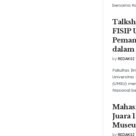
bersama Kom
Talks
FISIP
Pemanf
dalam
by
REDAKSI
Fakultas Ilm
Universita
(UMSU) men
Nasional be
Mahas
Juara 1
Muse
by
REDAKSI