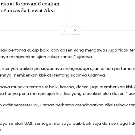
rkuat Relawan Gerakan
 Pancasila Lewat Aksi
ari pertama cukup baik, dan dosen yang mengawas juga tidak terl
saya mengerjakan ujian cukup santai,” ujarnya.
a menyampaikan persiapannya menghadapi ujian di hari pertama in
nnya memberikan kisi-kisi tentang soalnya ujiannya.
saya mungkin termasuk baik, karena, dosen juga memberikan kisi-k
saya hanya perlu mempelajari kisi-kisi yang diberikan oleh dosen,” u
an akhir semester ini, Farhan berharap mendapatkan nilai terbaik ta
ya setelah UAS, semoga nilai saya baik-baik saja dan semoga tid
.