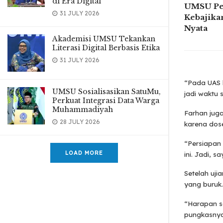
di Era Digital
UMSU Pe
31 JULY 2026
Kebajikan
Nyata
Akademisi UMSU Tekankan
Literasi Digital Berbasis Etika
31 JULY 2026
“Pada UAS h
UMSU Sosialisasikan SatuMu,
jadi waktu 
Perkuat Integrasi Data Warga
Muhammadiyah
Farhan jug
28 JULY 2026
karena dose
“Persiapan 
LOAD MORE
ini. Jadi, 
Setelah uji
yang buruk.
“Harapan sa
pungkasnya