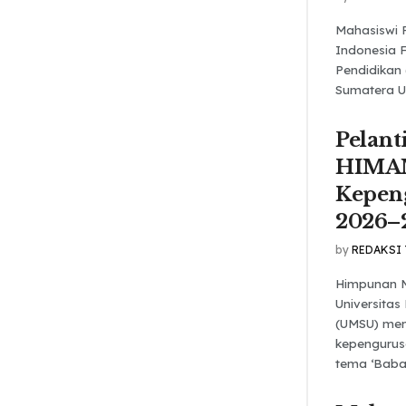
Mahasiswi 
Indonesia 
Pendidikan
Sumatera Ut
Pelant
HIMA
Kepen
2026–
by
REDAKSI
Himpunan 
Universita
(UMSU) men
kepengurus
tema ‘Babak