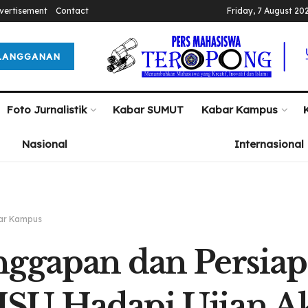
vertisement
Contact
Friday, 7 August 20
LANGGANAN
Foto Jurnalistik
Kabar SUMUT
Kabar Kampus
Nasional
Internasional
ar Kampus
ggapan dan Persia
U Hadapi Ujian Ak