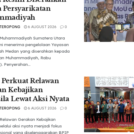
 Persyarikatan
mmadiyah
 TEROPONG
6 AUGUST 2026
0
s Muhammadiyah Sumatera Utara
mi menerima pengelolaan Yayasan
ah Medan yang diserahkan kepada
tan Muhammadiyah, Rabu
). Penyerahan...
Perkuat Relawan
an Kebajikan
ila Lewat Aksi Nyata
 TEROPONG
6 AUGUST 2026
0
Relawan Gerakan Kebajikan
elalui aksi nyata menjadi fokus
sional yang diselenggarakan BPIP