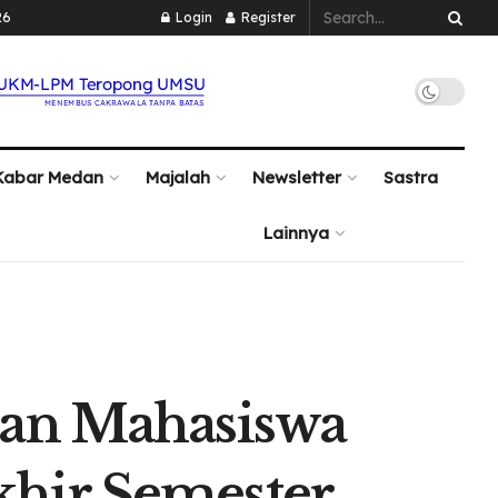
26
Login
Register
Kabar Medan
Majalah
Newsletter
Sastra
Lainnya
pan Mahasiswa
hir Semester