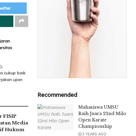
witter
jaran
rsitas
),
a cukup baik
jakan ujian
Recommended
Mahasiswa UMSU
Raih Juara 22nd Milo
 FISIP
Open Karate
atan Media
Championship
tif Hukum
3 YEARS AGO