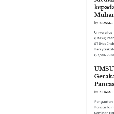
kepada
Muha
by
REDAKSI
Universita
(UMSU) res
STIKes Ind
Persyarika
(05/08/2026
UMSU 
Gerak
Pancas
by
REDAKSI
Penguatan 
Pancasila m
Seminar Na