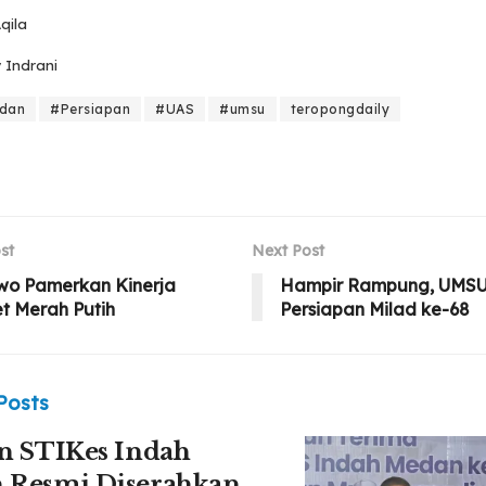
qila
y Indrani
dan
#Persiapan
#UAS
#umsu
teropongdaily
st
Next Post
wo Pamerkan Kinerja
Hampir Rampung, UMSU
t Merah Putih
Persiapan Milad ke-68
Posts
n STIKes Indah
 Resmi Diserahkan