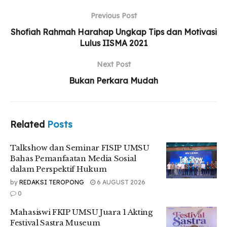
Mahasiswi FKIP UMSU Juara 1 Akting Festival
Sastra Museum
Previous Post
Shofiah Rahmah Harahap Ungkap Tips dan Motivasi
Pelantikan dan Upgrading HIMAMEN UMSU
Lulus IISMA 2021
Awali Kepengurusan Periode 2026–2027
Next Post
Bukan Perkara Mudah
Spesialis Gizi FK UMSU, dr. Fitri Nur Malini S, SpGK, AIFO-K
saat diwawancarai secara daring memaparkan dampak dan
efek dari minuman bersoda.
Related
Posts
.
Talkshow dan Seminar FISIP UMSU
“Dampak minuman bersoda memang tidak akan terlihat
Bahas Pemanfaatan Media Sosial
pada jangka pendek, akan tetapi bisa terlihat kalau diminum
dalam Perspektif Hukum
dalam jangka panjang secara terus menerus. Dan habit dari
by
REDAKSI TEROPONG
6 AUGUST 2026
minuman bersoda ini adalah manis yang kadarnya tinggi,
0
dan efeknya bisa obesitas yang lama kelamaan bisa ke
Mahasiswi FKIP UMSU Juara 1 Akting
berbagai penyakit metabolik dan penyakit gangguan
Festival Sastra Museum
jantung. Oleh karena itu, hal itu sangat dihindari oleh seorang