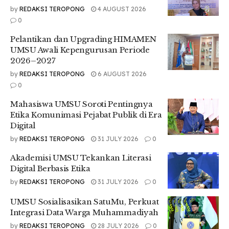
atlet,” ujarnya pada Minggu, (20/06/2021).
by
REDAKSI TEROPONG
4 AUGUST 2026
0
.
Pelantikan dan Upgrading HIMAMEN
Ia juga menilai makanan dan minuman yang bergizi sangat
UMSU Awali Kepengurusan Periode
berpengaruh bagi kesehatan atlet. Dan ia menyarakan atlet
2026–2027
untuk menerapkan kebiasaan hidup sehat.
by
REDAKSI TEROPONG
6 AUGUST 2026
.
0
“Makanan dan minuman yang bergizi sangat mempengaruhi
Mahasiswa UMSU Soroti Pentingnya
kesehatan dan performa seorang atlet. Atlet itukan
Etika Komunimasi Pejabat Publik di Era
Digital
melakukan olahraga yang akan meningkatkan radikal
bebas, jadi sel akan dilatih terus menerus, apalagi intesitas
by
REDAKSI TEROPONG
31 JULY 2026
0
olahraga sedang ke berat itu akan membuat metabolisme
Akademisi UMSU Tekankan Literasi
sel akan lebih besar dibandingkan kegiatan biasa. Oleh
Digital Berbasis Etika
karena itu sangat disarankan habit atau kebiasaan hidup
sehat yang dilakukan oleh atlet – atlet,” tambahnya.
by
REDAKSI TEROPONG
31 JULY 2026
0
.
UMSU Sosialisasikan SatuMu, Perkuat
Integrasi Data Warga Muhammadiyah
dr. Fitri Nur Malini juga menyampaikan makanan dan
by
REDAKSI TEROPONG
28 JULY 2026
0
minuman yang baik untuk dikonsumsi oleh atlet.