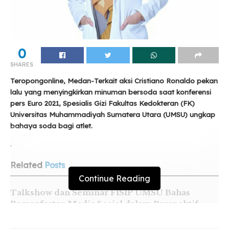
0
SHARES
Teropongonline, Medan-Terkait aksi Cristiano Ronaldo pekan
lalu yang menyingkirkan minuman bersoda saat konferensi
pers Euro 2021, Spesialis Gizi Fakultas Kedokteran (FK)
Universitas Muhammadiyah Sumatera Utara (UMSU) ungkap
bahaya soda bagi atlet.
.
Related
Posts
Continue Reading
Talkshow dan Seminar FISIP UMSU Bahas
Pemanfaatan Media Sosial dalam Perspektif
Hukum