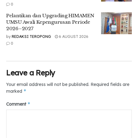
0
Ia juga menjelaskan bahwa ritual budaya seperti
Mangalahat Horbo dan Sipahalima mengandung nilai
Pelantikan dan Upgrading HIMAMEN
gotong royong, persamaan hak, dan penghormatan
UMSU Awali Kepengurusan Periode
terhadap sesama manusia yang perlu terus dilestarikan di
2026–2027
tengah perkembangan zaman.
by
REDAKSI TEROPONG
6 AUGUST 2026
0
“Warisan budaya seperti ritual Mangalahat Horbo dan
Sipaha lima mengajarkan kebersamaan, gotong royong,
dan penghormatan terhadap sesama. Nilai-nilai seperti inilah
yang harus diwariskan kepada generasi muda,” tutupnya.
Leave a Reply
Tr: Ilham & Halimah
Your email address will not be published.
Required fields are
Tags:
*
marked
#SorotiPudarnyaBudayadanToleransi#Umsu#Medan#DailyTero
*
Comment