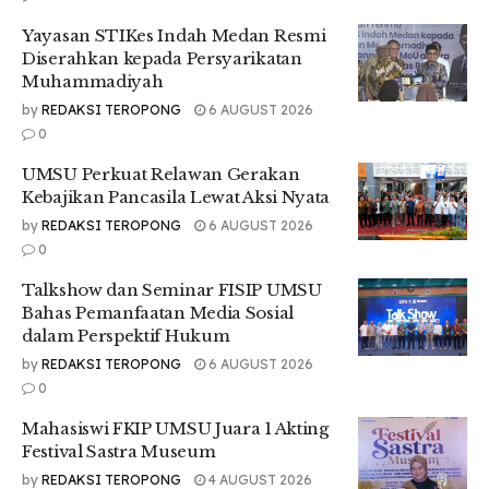
Ia menilai Indonesia sebagai negara yang memiliki
Yayasan STIKes Indah Medan Resmi
keberagaman suku, agama, dan kepercayaan
Diserahkan kepada Persyarikatan
membutuhkan toleransi yang tinggi agar persatuan tetap
Muhammadiyah
terjaga. Menurutnya, penghargaan terhadap budaya
by
REDAKSI TEROPONG
6 AUGUST 2026
menjadi jembatan penting dalam memperkuat kehidupan
0
masyarakat yang damai dan gotong royong.
UMSU Perkuat Relawan Gerakan
“Kalau kita ingin Indonesia yang damai dan sejahtera, maka
Kebajikan Pancasila Lewat Aksi Nyata
toleransi harus dijaga. Penghargaan terhadap budaya
by
REDAKSI TEROPONG
6 AUGUST 2026
menjadi titik penting untuk menjembatani berbagai suku,
0
agama, dan kepercayaan di Indonesia,” katanya.
Talkshow dan Seminar FISIP UMSU
Selain itu, ia turut menekankan pentingnya generasi muda
Bahas Pemanfaatan Media Sosial
memahami nilai-nilai Pancasila dan menerapkannya dalam
dalam Perspektif Hukum
kehidupan sehari-hari. Menurutnya, budaya yang baik akan
membentuk masyarakat yang tertib, disiplin, dan saling
by
REDAKSI TEROPONG
6 AUGUST 2026
menghargai.
0
“Kalau suatu negara penduduknya berbudaya, maka akan
Mahasiswi FKIP UMSU Juara 1 Akting
lahir budaya tertib, disiplin, dan jujur. Itu yang mengantarkan
Festival Sastra Museum
sebuah negara menjadi maju,” tegasnya.
by
REDAKSI TEROPONG
4 AUGUST 2026