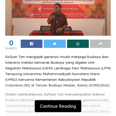
0
SHARES
Sofyan Tan mengajak generasi muda menjaga budaya dan
toleransi melalui Semarak Budaya yang digelar Unit
Kegiatan Mahasiswa (UKM) Lembaga Pers Mahasiswa (LPM)
Teropong Universitas Muhammadiyah Sumatera Utara
(UMSU) bersama Kementerian Kebudayaan Republik
Indonesia (RI) di Taman Budaya Medan, Kamis (07/05/2026).
Dalam sambutannya, Sofyan Tan menyampaikan bahwa
budaya lokal harus terus diwariskan kepada generasi muda
Continue Reading
melalui berbagai media, termasuk fotografi dan tulisan.
Menurutnya, fotografi mampu menjadi sarana efektif dalam