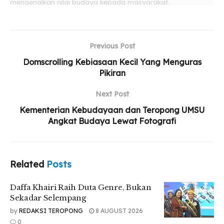
mengenalkan nilai budaya kepada masyarakat.
Related
Posts
Previous Post
Daffa Khairi Raih Duta Genre, Bukan Sekadar
Selempang
Domscrolling Kebiasaan Kecil Yang Menguras
Pikiran
Yayasan STIKes Indah Medan Resmi Diserahkan
kepada Persyarikatan Muhammadiyah
Next Post
UMSU Perkuat Relawan Gerakan Kebajikan
Kementerian Kebudayaan dan Teropong UMSU
Pancasila Lewat Aksi Nyata
Angkat Budaya Lewat Fotografi
Related
Posts
“Kalau kita berbicara tentang budaya, khususnya budaya di
Sumatera Utara, maka generasi muda harus mampu
Daffa Khairi Raih Duta Genre, Bukan
mewariskannya kepada generasi berikutnya. Salah satunya
Sekadar Selempang
dengan mengabadikannya melalui fotografi dan tulisan,”
by
REDAKSI TEROPONG
8 AUGUST 2026
ujarnya.
0