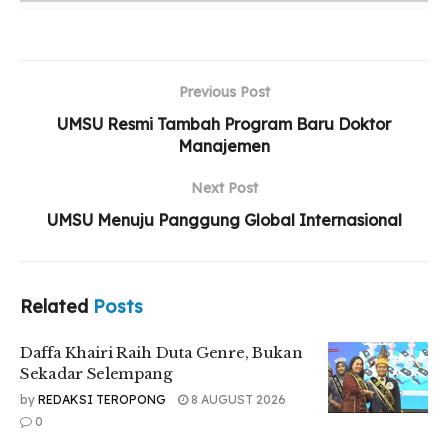
Daffa Khairi Raih Duta Genre, Bukan Sekadar
Selempang
Yayasan STIKes Indah Medan Resmi Diserahkan
Previous Post
kepada Persyarikatan Muhammadiyah
UMSU Resmi Tambah Program Baru Doktor
Manajemen
UMSU Perkuat Relawan Gerakan Kebajikan
Pancasila Lewat Aksi Nyata
Next Post
UMSU Menuju Panggung Global Internasional
“Kalau bicara masalah perasaan tentu kita sangat bangga
apalagi kita berkuliah di UMSU, bukan hanya akademisi yang
Related
Posts
kita jalankan akan tetapi pengetahuan tentang soal Agama,”
ungkapnya.
Daffa Khairi Raih Duta Genre, Bukan
Sekadar Selempang
Syahru menambahkan UMSU selalu update terkait informasi-
by
REDAKSI TEROPONG
8 AUGUST 2026
informasi yang selalu berkembang terutama pada saat ini
0
dalam kancah prestasi.