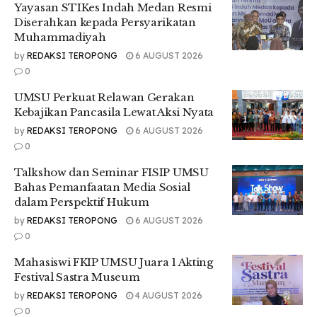
Yayasan STIKes Indah Medan Resmi
“Cuma karena kita berkuliah di UMSU kita dapat tahu
Diserahkan kepada Persyarikatan
bahwasanya UMSU selalu update terkait informasi-informasi
Muhammadiyah
yang selalu berkembang terutama pada saat ini dalam
kancah prestasi, dalam kancah isu-isu Nasional pun UMSU
by
REDAKSI TEROPONG
6 AUGUST 2026
ikut terlibat,” lanjutnya.
0
Dalam wawancara yang sama, Ketua PK IMM FIKTI Irsayd
UMSU Perkuat Relawan Gerakan
Aulia Dongoran, menambahkan bahwa salah satu faktor
Kebajikan Pancasila Lewat Aksi Nyata
yang membedakan UMSU dari kampus lainnya adalah
by
REDAKSI TEROPONG
6 AUGUST 2026
apresiasi terhadap kreativitas mahasiswa. Menurutnya, di
0
UMSU, setiap ide sekecil apapun akan mendapatkan
Talkshow dan Seminar FISIP UMSU
pengakuan dan dukungan yang layak.
Bahas Pemanfaatan Media Sosial
“Menurut pengalaman saya pribadi, apa yang membedakan
dalam Perspektif Hukum
UMSU dengan kampus lain yaitu di mana kita memiliki
by
REDAKSI TEROPONG
6 AUGUST 2026
kreativitas, sekecil apapun atau prestasi sekecil apapun baik
0
tingkat Kota, Kabupaten, Provinsi, Nasional, bahkan
Internasional semua dihargai dan diapresiasi. Di samping itu
Mahasiswi FKIP UMSU Juara 1 Akting
kita dibimbing untuk ditempah secara maksimal untuk
Festival Sastra Museum
mendapatkan hasil terbaik,” jelasnya.
by
REDAKSI TEROPONG
4 AUGUST 2026
0
Pencapaian ini mencerminkan dedikasi dan komitmen UMSU