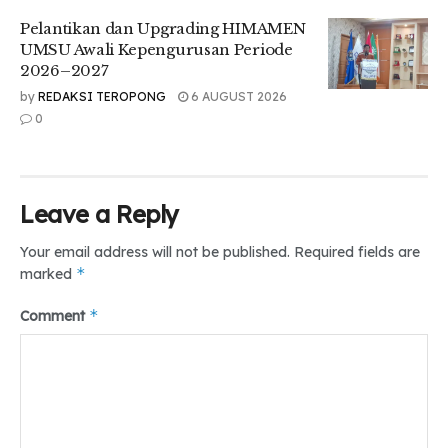
dalam meningkatkan kualitas pendidikan dan mendukung
Pelantikan dan Upgrading HIMAMEN
kreativitas mahasiswanya. Dengan prestasi ini, diharapkan
UMSU Awali Kepengurusan Periode
UMSU dapat terus menjadi contoh kampus unggulan dalam
2026–2027
skala Global.
by
REDAKSI TEROPONG
6 AUGUST 2026
0
Tr : Delila Dira Ardina, Najwa Salsabila
Editor : Feby Indrani
Tags:
#dunia
#medan
#umsu
#unirank
Leave a Reply
teropongdaily
Your email address will not be published.
Required fields are
*
marked
*
Comment